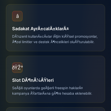
â­
Sadakat AyrÄ±calÄ±klarÄ±
DÃ¼zenli kullanÄ±cÄ±lar iÃ§in kiÅŸisel promosyonlar,
Ã¶zel limitler ve destek Ã¶ncelikleri oluÅŸturulabilir.
ðŸŽ°
Slot DÃ¶nÃ¼ÅŸleri
SeÃ§ili oyunlarda geÃ§erli freespin haklarÄ±
kampanya ÅŸartlarÄ±na gÃ¶re hesaba eklenebilir.