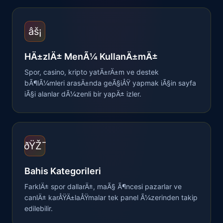
âš¡
HÄ±zlÄ± MenÃ¼ KullanÄ±mÄ±
Spor, casino, kripto yatÄ±rÄ±m ve destek
bÃ¶lÃ¼mleri arasÄ±nda geÃ§iÅŸ yapmak iÃ§in sayfa
iÃ§i alanlar dÃ¼zenli bir yapÄ± izler.
ðŸŽ¯
Bahis Kategorileri
FarklÄ± spor dallarÄ±, maÃ§ Ã¶ncesi pazarlar ve
canlÄ± karÅŸÄ±laÅŸmalar tek panel Ã¼zerinden takip
edilebilir.