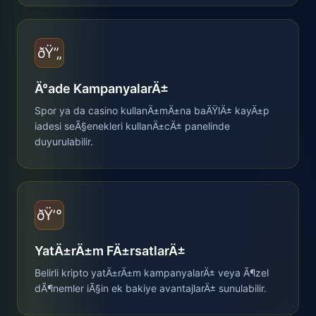
ðŸ”„
Ä°ade KampanyalarÄ±
Spor ya da casino kullanÄ±mÄ±na baÄŸlÄ± kayÄ±p
iadesi seÃ§enekleri kullanÄ±cÄ± panelinde
duyurulabilir.
ðŸ’°
YatÄ±rÄ±m FÄ±rsatlarÄ±
Belirli kripto yatÄ±rÄ±m kampanyalarÄ± veya Ã¶zel
dÃ¶nemler iÃ§in ek bakiye avantajlarÄ± sunulabilir.