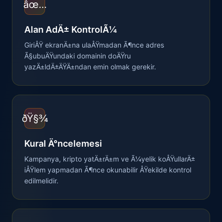
âœ…
Alan AdÄ± KontrolÃ¼
GiriÅŸ ekranÄ±na ulaÅŸmadan Ã¶nce adres
Ã§ubuÄŸundaki domainin doÄŸru
yazÄ±ldÄ±ÄŸÄ±ndan emin olmak gerekir.
ðŸ§¾
Kural Ä°ncelemesi
Kampanya, kripto yatÄ±rÄ±m ve Ã¼yelik koÅŸullarÄ±
iÅŸlem yapmadan Ã¶nce okunabilir ÅŸekilde kontrol
edilmelidir.