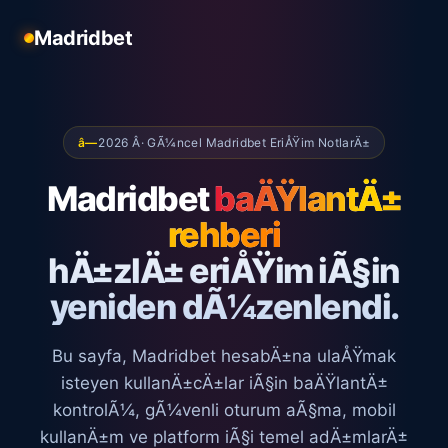
Madridbet
â—
2026 Â· GÃ¼ncel Madridbet EriÅŸim NotlarÄ±
Madridbet
baÄŸlantÄ±
rehberi
hÄ±zlÄ± eriÅŸim iÃ§in
yeniden dÃ¼zenlendi.
Bu sayfa, Madridbet hesabÄ±na ulaÅŸmak
isteyen kullanÄ±cÄ±lar iÃ§in baÄŸlantÄ±
kontrolÃ¼, gÃ¼venli oturum aÃ§ma, mobil
kullanÄ±m ve platform iÃ§i temel adÄ±mlarÄ±