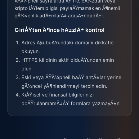
ÅŸÃ¼pheli sayfalarda ÅŸifre, cÃ¼zdan veya
kripto iÅŸlem bilgisi paylaÅŸmamak en Ã¶nemli
gÃ¼venlik adÄ±mlarÄ± arasÄ±ndadÄ±r.
GiriÅŸten Ã¶nce hÄ±zlÄ± kontrol
Adres Ã§ubuÄŸundaki domaini dikkatle
okuyun.
HTTPS kilidinin aktif olduÄŸundan emin
olun.
Eski veya ÅŸÃ¼pheli baÄŸlantÄ±lar yerine
gÃ¼ncel yÃ¶nlendirmeyi tercih edin.
KiÅŸisel ve finansal bilgilerinizi
doÄŸrulanmamÄ±ÅŸ formlara yazmayÄ±n.