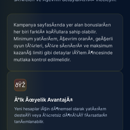
Kampanya sayfasÄ±nda yer alan bonuslarÄ±n
her biri farklÄ± koÅŸullara sahip olabilir.
Minimum yatÄ±rÄ±m, Ã§evrim oranÄ±, geÃ§erli
oyun tÃ¼rleri, sÃ¼re sÄ±nÄ±rÄ± ve maksimum
kazanÃ§ limiti gibi detaylar iÅŸlem Ã¶ncesinde
mutlaka kontrol edilmelidir.
ðŸŽ
Ä°lk Ãœyelik AvantajÄ±
Yeni hesaplar iÃ§in dÃ¶nemsel olarak yatÄ±rÄ±m
desteÄŸi veya Ã¼cretsiz dÃ¶nÃ¼ÅŸ fÄ±rsatlarÄ±
tanÄ±mlanabilir.