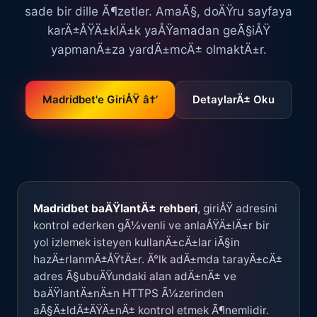
sade bir dille Ã¶zetler. AmaÃ§, doÄŸru sayfaya
karÄ±ÅŸÄ±klÄ±k yaÅŸamadan geÃ§iÅŸ
yapmanÄ±za yardÄ±mcÄ± olmaktÄ±r.
Madridbet'e GiriÅŸ â†’
DetaylarÄ± Oku
Madridbet baÄŸlantÄ± rehberi
, giriÅŸ adresini
kontrol ederken gÃ¼venli ve anlaÅŸÄ±lÄ±r bir
yol izlemek isteyen kullanÄ±cÄ±lar iÃ§in
hazÄ±rlanmÄ±ÅŸtÄ±r. Ä°lk adÄ±mda tarayÄ±cÄ±
adres Ã§ubuÄŸundaki alan adÄ±nÄ± ve
baÄŸlantÄ±nÄ±n HTTPS Ã¼zerinden
aÃ§Ä±ldÄ±ÄŸÄ±nÄ± kontrol etmek Ã¶nemlidir.