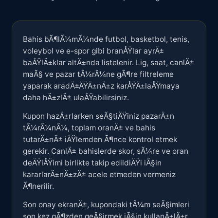
Bahis bÃ¶lÃ¼mÃ¼nde futbol, basketbol, tenis,
voleybol ve e-spor gibi branÅŸlar ayrÄ±
baÅŸlÄ±klar altÄ±nda listelenir. Lig, saat, canlÄ±
maÃ§ ve pazar tÃ¼rÃ¼ne gÃ¶re filtreleme
yaparak aradÄ±ÄŸÄ±nÄ±z karÅŸÄ±laÅŸmaya
daha hÄ±zlÄ± ulaÅŸabilirsiniz.
Kupon hazÄ±rlarken seÃ§tiÄŸiniz pazarÄ±n
tÃ¼rÃ¼nÃ¼, toplam oranÄ± ve bahis
tutarÄ±nÄ± iÅŸlemden Ã¶nce kontrol etmek
gerekir. CanlÄ± bahislerde skor, sÃ¼re ve oran
deÄŸiÅŸimi birlikte takip edildiÄŸi iÃ§in
kararlarÄ±nÄ±zÄ± acele etmeden vermeniz
Ã¶nerilir.
Son onay ekranÄ±, kupondaki tÃ¼m seÃ§imleri
son kez gÃ¶zden geÃ§irmek iÃ§in kullanÄ±lÄ±r.