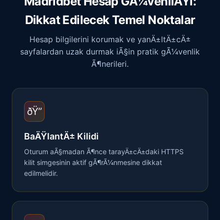
Madridbet Hesap GÃ¼venliÄŸi:
Dikkat Edilecek Temel Noktalar
Hesap bilgilerini korumak ve yanÄ±ltÄ±cÄ±
sayfalardan uzak durmak iÃ§in pratik gÃ¼venlik
Ã¶nerileri.
ðŸ”
BaÄŸlantÄ± Kilidi
Oturum aÃ§madan Ã¶nce tarayÄ±cÄ±daki HTTPS
kilit simgesinin aktif gÃ¶rÃ¼nmesine dikkat
edilmelidir.