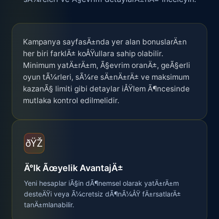
Kampanya sayfasÄ±nda yer alan bonuslarÄ±n
her biri farklÄ± koÅŸullara sahip olabilir.
Minimum yatÄ±rÄ±m, Ã§evrim oranÄ±, geÃ§erli
oyun tÃ¼rleri, sÃ¼re sÄ±nÄ±rÄ± ve maksimum
kazanÃ§ limiti gibi detaylar iÅŸlem Ã¶ncesinde
mutlaka kontrol edilmelidir.
ðŸŽ
Ä°lk Ãœyelik AvantajÄ±
Yeni hesaplar iÃ§in dÃ¶nemsel olarak yatÄ±rÄ±m
desteÄŸi veya Ã¼cretsiz dÃ¶nÃ¼ÅŸ fÄ±rsatlarÄ±
tanÄ±mlanabilir.