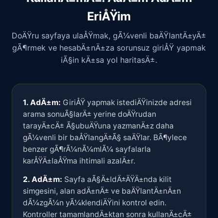
EriÅŸim
DoÄŸru sayfaya ulaÅŸmak, gÃ¼venli baÄŸlantÄ±yÄ±
gÃ¶rmek ve hesabÄ±nÄ±za sorunsuz giriÅŸ yapmak
iÃ§in kÄ±sa yol haritasÄ±.
1. AdÄ±m:
GiriÅŸ yapmak istediÄŸinizde adresi
arama sonuÃ§larÄ± yerine doÄŸrudan
tarayÄ±cÄ± Ã§ubuÄŸuna yazmanÄ±z daha
gÃ¼venli bir baÅŸlangÄ±Ã§ saÄŸlar. BÃ¶ylece
benzer gÃ¶rÃ¼nÃ¼mlÃ¼ sayfalarla
karÅŸÄ±laÅŸma ihtimali azalÄ±r.
2. AdÄ±m:
Sayfa aÃ§Ä±ldÄ±ÄŸÄ±nda kilit
simgesini, alan adÄ±nÄ± ve baÄŸlantÄ±nÄ±n
dÃ¼zgÃ¼n yÃ¼klendiÄŸini kontrol edin.
Kontroller tamamlandÄ±ktan sonra kullanÄ±cÄ±