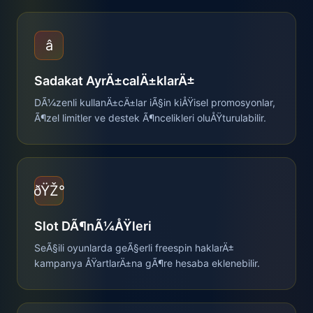
â­
Sadakat AyrÄ±calÄ±klarÄ±
DÃ¼zenli kullanÄ±cÄ±lar iÃ§in kiÅŸisel promosyonlar,
Ã¶zel limitler ve destek Ã¶ncelikleri oluÅŸturulabilir.
ðŸŽ°
Slot DÃ¶nÃ¼ÅŸleri
SeÃ§ili oyunlarda geÃ§erli freespin haklarÄ±
kampanya ÅŸartlarÄ±na gÃ¶re hesaba eklenebilir.