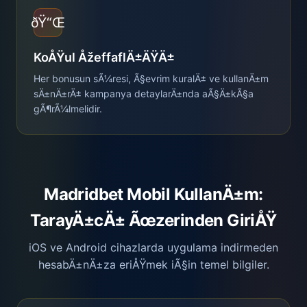
ðŸ“Œ
KoÅŸul ÅžeffaflÄ±ÄŸÄ±
Her bonusun sÃ¼resi, Ã§evrim kuralÄ± ve kullanÄ±m
sÄ±nÄ±rÄ± kampanya detaylarÄ±nda aÃ§Ä±kÃ§a
gÃ¶rÃ¼lmelidir.
Madridbet Mobil KullanÄ±m:
TarayÄ±cÄ± Ãœzerinden GiriÅŸ
iOS ve Android cihazlarda uygulama indirmeden
hesabÄ±nÄ±za eriÅŸmek iÃ§in temel bilgiler.