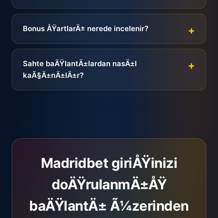
Bonus ÅŸartlarÄ± nerede incelenir?
Sahte baÄŸlantÄ±lardan nasÄ±l
kaÃ§Ä±nÄ±lÄ±r?
Madridbet giriÅŸinizi
doÄŸrulanmÄ±ÅŸ
baÄŸlantÄ± Ã¼zerinden