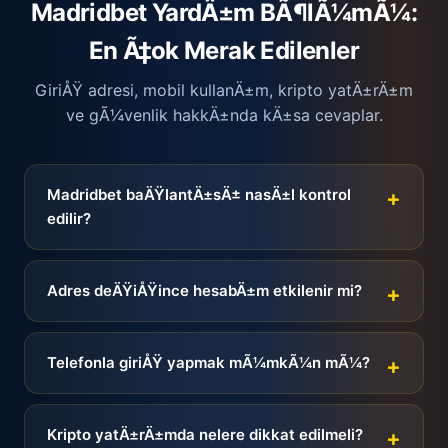
Madridbet YardÄ±m BÃ¶lÃ¼mÃ¼:
En Ã‡ok Merak Edilenler
GiriÅŸ adresi, mobil kullanÄ±m, kripto yatÄ±rÄ±m
ve gÃ¼venlik hakkÄ±nda kÄ±sa cevaplar.
Madridbet baÄŸlantÄ±sÄ± nasÄ±l kontrol
edilir?
Adres deÄŸiÅŸince hesabÄ±m etkilenir mi?
Telefonla giriÅŸ yapmak mÃ¼mkÃ¼n mÃ¼?
Kripto yatÄ±rÄ±mda nelere dikkat edilmeli?