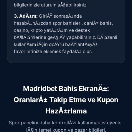
bilgilerinizle oturum aÃ§abilirsiniz.
3. AdÄ±m:
GiriÅŸ sonrasÄ±nda
hesabÄ±nÄ±zdan spor bahisleri, canlÄ± bahis,
casino, kripto yatÄ±rÄ±m ve destek
bÃ¶lÃ¼mlerine geÃ§iÅŸ yapabilirsiniz. DÃ¼zenli
kullanÄ±m iÃ§in doÄŸru baÄŸlantÄ±yÄ±
favorilerinize eklemek faydalÄ± olur.
Madridbet Bahis EkranÄ±:
OranlarÄ± Takip Etme ve Kupon
HazÄ±rlama
Spor panelini daha kontrollÃ¼ kullanmak isteyenler
iÃ§in temel kupon ve pazar bilgileri.