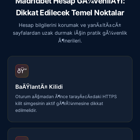
Madridbet Hesap GÃ¼venliÄŸi:
Dikkat Edilecek Temel Noktalar
Hesap bilgilerini korumak ve yanÄ±ltÄ±cÄ±
sayfalardan uzak durmak iÃ§in pratik gÃ¼venlik
Ã¶nerileri.
ðŸ”
BaÄŸlantÄ± Kilidi
Oturum aÃ§madan Ã¶nce tarayÄ±cÄ±daki HTTPS
kilit simgesinin aktif gÃ¶rÃ¼nmesine dikkat
edilmelidir.