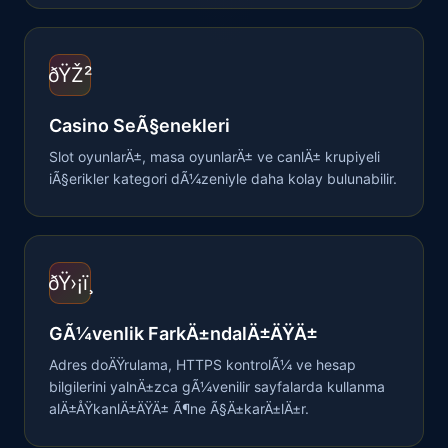
ðŸŽ²
Casino SeÃ§enekleri
Slot oyunlarÄ±, masa oyunlarÄ± ve canlÄ± krupiyeli
iÃ§erikler kategori dÃ¼zeniyle daha kolay bulunabilir.
ðŸ›¡ï¸
GÃ¼venlik FarkÄ±ndalÄ±ÄŸÄ±
Adres doÄŸrulama, HTTPS kontrolÃ¼ ve hesap
bilgilerini yalnÄ±zca gÃ¼venilir sayfalarda kullanma
alÄ±ÅŸkanlÄ±ÄŸÄ± Ã¶ne Ã§Ä±karÄ±lÄ±r.