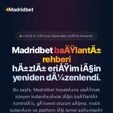
Madridbet
â—
2026 Â· GÃ¼ncel Madridbet EriÅŸim NotlarÄ±
Madridbet
baÄŸlantÄ±
rehberi
hÄ±zlÄ± eriÅŸim iÃ§in
yeniden dÃ¼zenlendi.
Bu sayfa, Madridbet hesabÄ±na ulaÅŸmak
isteyen kullanÄ±cÄ±lar iÃ§in baÄŸlantÄ±
kontrolÃ¼, gÃ¼venli oturum aÃ§ma, mobil
kullanÄ±m ve platform iÃ§i temel adÄ±mlarÄ±