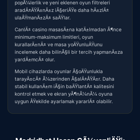
popÃ¼lerlik ve yeni eklenen oyun filtreleri
aradÄ±ÄŸÄ±nÄ±z iÃ§eriÄŸe daha hÄ±zlÄ±
ulaÅŸmanÄ±zÄ± saÄŸlar.
CanlÄ± casino masasÄ±na katÄ±lmadan Ã¶nce
minimum-maksimum limitleri, oyun
kurallarÄ±nÄ± ve masa yoÄŸunluÄŸunu
incelemek daha bilinÃ§li bir tercih yapmanÄ±za
yardÄ±mcÄ± olur.
Mobil cihazlarda oyunlar Ã§oÄŸunlukla
tarayÄ±cÄ± Ã¼zerinden Ã§alÄ±ÅŸÄ±r. Daha
stabil kullanÄ±m iÃ§in baÄŸlantÄ± kalitesini
kontrol etmek ve ekran yÃ¶nÃ¼nÃ¼ oyuna
uygun ÅŸekilde ayarlamak yararlÄ± olabilir.