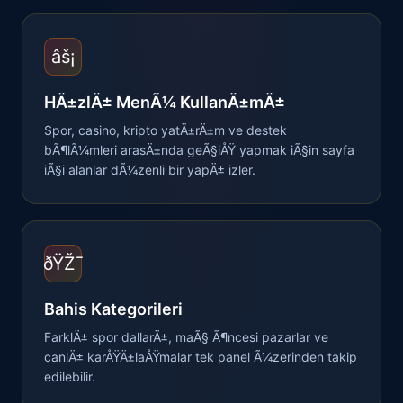
âš¡
HÄ±zlÄ± MenÃ¼ KullanÄ±mÄ±
Spor, casino, kripto yatÄ±rÄ±m ve destek
bÃ¶lÃ¼mleri arasÄ±nda geÃ§iÅŸ yapmak iÃ§in sayfa
iÃ§i alanlar dÃ¼zenli bir yapÄ± izler.
ðŸŽ¯
Bahis Kategorileri
FarklÄ± spor dallarÄ±, maÃ§ Ã¶ncesi pazarlar ve
canlÄ± karÅŸÄ±laÅŸmalar tek panel Ã¼zerinden takip
edilebilir.