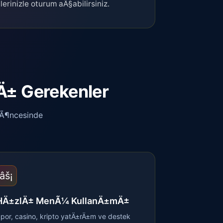
rinizle oturum aÃ§abilirsiniz.
Ä± Gerekenler
 Ã¶ncesinde
âš¡
HÄ±zlÄ± MenÃ¼ KullanÄ±mÄ±
por, casino, kripto yatÄ±rÄ±m ve destek