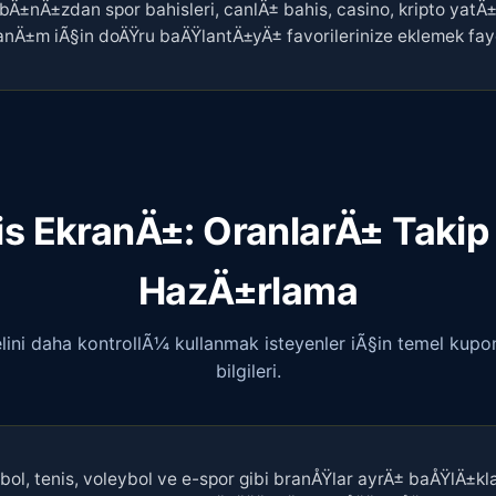
Ä±nÄ±zdan spor bahisleri, canlÄ± bahis, casino, kripto yat
lanÄ±m iÃ§in doÄŸru baÄŸlantÄ±yÄ± favorilerinize eklemek fay
is EkranÄ±: OranlarÄ± Takip
HazÄ±rlama
lini daha kontrollÃ¼ kullanmak isteyenler iÃ§in temel kupo
bilgileri.
, tenis, voleybol ve e-spor gibi branÅŸlar ayrÄ± baÅŸlÄ±klar a