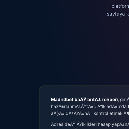
platfor
sayfaya 
Madridbet baÄŸlantÄ± rehberi
, gir
hazÄ±rlanmÄ±ÅŸtÄ±r. Ä°lk adÄ±mda
aÃ§Ä±ldÄ±ÄŸÄ±nÄ± kontrol etmek Ã¶n
Adres deÄŸiÅŸiklikleri hesap yapÄ±