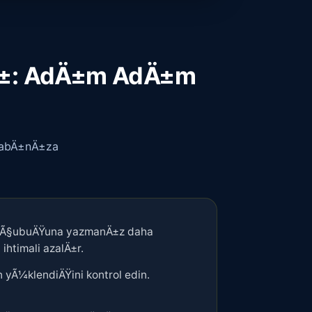
Ä±: AdÄ±m AdÄ±m
sabÄ±nÄ±za
Ä± Ã§ubuÄŸuna yazmanÄ±z daha
htimali azalÄ±r.
yÃ¼klendiÄŸini kontrol edin.