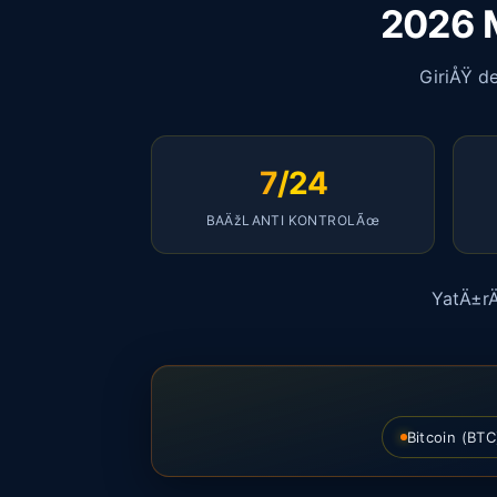
2026 
GiriÅŸ d
7/24
BAÄžLANTI KONTROLÃœ
YatÄ±rÄ
Bitcoin (BTC