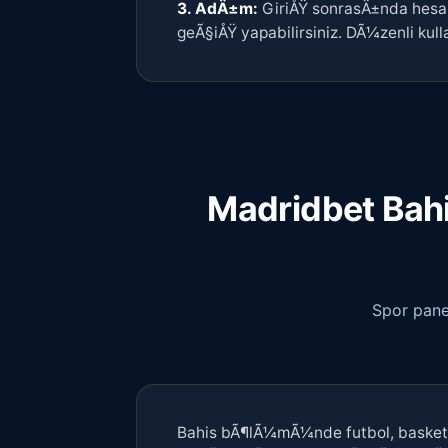
3. AdÄ±m:
GiriÅŸ sonrasÄ±nda hesab
geÃ§iÅŸ yapabilirsiniz. DÃ¼zenli kul
Madridbet Bah
Spor pane
Bahis bÃ¶lÃ¼mÃ¼nde futbol, basketbol