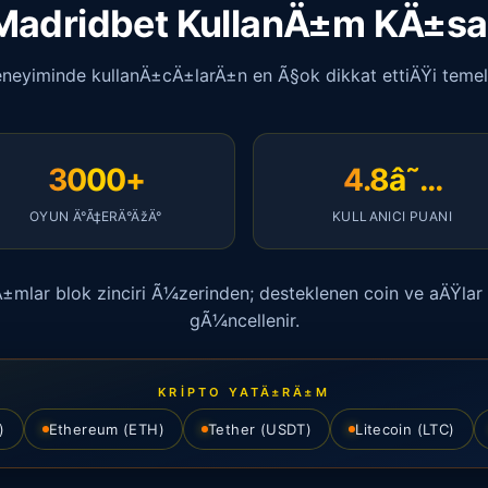
Madridbet KullanÄ±m KÄ±sa 
eneyiminde kullanÄ±cÄ±larÄ±n en Ã§ok dikkat ettiÄŸi temel 
3000+
4.8â˜…
OYUN Ä°Ã‡ERÄ°ÄžÄ°
KULLANICI PUANI
±mlar blok zinciri Ã¼zerinden; desteklenen coin ve aÄŸlar
gÃ¼ncellenir.
KRIPTO YATÄ±RÄ±M
)
Ethereum (ETH)
Tether (USDT)
Litecoin (LTC)