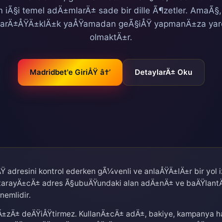
m iÃ§i temel adÄ±mlarÄ± sade bir dille Ã¶zetler. AmaÃ§
karÄ±ÅŸÄ±klÄ±k yaÅŸamadan geÃ§iÅŸ yapmanÄ±za y
olmaktÄ±r.
Madridbet'e GiriÅŸ â†’
DetaylarÄ± Oku
iÅŸ adresini kontrol ederken gÃ¼venli ve anlaÅŸÄ±lÄ±r bir yol 
 tarayÄ±cÄ± adres Ã§ubuÄŸundaki alan adÄ±nÄ± ve baÄŸlan
emlidir.
nÄ±zÄ± deÄŸiÅŸtirmez. KullanÄ±cÄ± adÄ±, bakiye, kampanya h