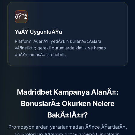
ðŸ”ž
YaÅŸ UygunluÄŸu
Platform iÃ§eriÄŸi yetiÅŸkin kullanÄ±cÄ±lara
yÃ¶neliktir; gerekli durumlarda kimlik ve hesap
doÄŸrulamasÄ± istenebilir.
Madridbet Kampanya AlanÄ±:
BonuslarÄ± Okurken Nelere
BakÄ±lÄ±r?
Promosyonlardan yararlanmadan Ã¶nce ÅŸartlarÄ±,
sÃ¼releri ve Ã§evrim detaylarÄ±nÄ± inceleyin.