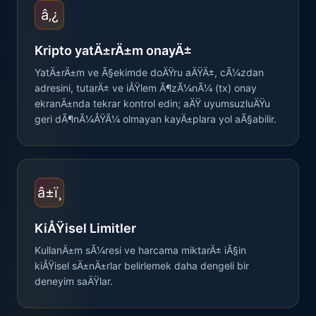
â‚¿
Kripto yatÄ±rÄ±m onayÄ±
YatÄ±rÄ±m ve Ã§ekimde doÄŸru aÄŸÄ±, cÃ¼zdan
adresini, tutarÄ± ve iÅŸlem Ã¶zÃ¼nÃ¼ (tx) onay
ekranÄ±nda tekrar kontrol edin; aÄŸ uyumsuzluÄŸu
geri dÃ¶nÃ¼ÅŸÃ¼ olmayan kayÄ±plara yol aÃ§abilir.
â±ï¸
KiÅŸisel Limitler
KullanÄ±m sÃ¼resi ve harcama miktarÄ± iÃ§in
kiÅŸisel sÄ±nÄ±rlar belirlemek daha dengeli bir
deneyim saÄŸlar.