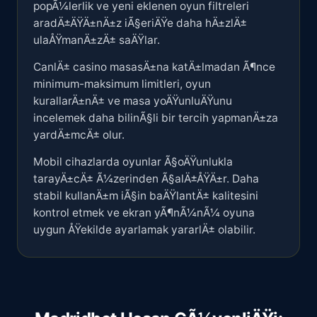
popÃ¼lerlik ve yeni eklenen oyun filtreleri
aradÄ±ÄŸÄ±nÄ±z iÃ§eriÄŸe daha hÄ±zlÄ±
ulaÅŸmanÄ±zÄ± saÄŸlar.
CanlÄ± casino masasÄ±na katÄ±lmadan Ã¶nce
minimum-maksimum limitleri, oyun
kurallarÄ±nÄ± ve masa yoÄŸunluÄŸunu
incelemek daha bilinÃ§li bir tercih yapmanÄ±za
yardÄ±mcÄ± olur.
Mobil cihazlarda oyunlar Ã§oÄŸunlukla
tarayÄ±cÄ± Ã¼zerinden Ã§alÄ±ÅŸÄ±r. Daha
stabil kullanÄ±m iÃ§in baÄŸlantÄ± kalitesini
kontrol etmek ve ekran yÃ¶nÃ¼nÃ¼ oyuna
uygun ÅŸekilde ayarlamak yararlÄ± olabilir.