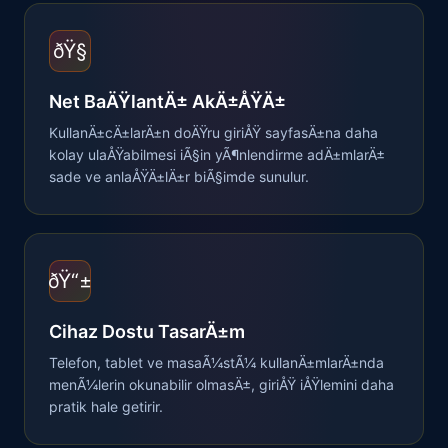
ðŸ§­
Net BaÄŸlantÄ± AkÄ±ÅŸÄ±
KullanÄ±cÄ±larÄ±n doÄŸru giriÅŸ sayfasÄ±na daha
kolay ulaÅŸabilmesi iÃ§in yÃ¶nlendirme adÄ±mlarÄ±
sade ve anlaÅŸÄ±lÄ±r biÃ§imde sunulur.
ðŸ“±
Cihaz Dostu TasarÄ±m
Telefon, tablet ve masaÃ¼stÃ¼ kullanÄ±mlarÄ±nda
menÃ¼lerin okunabilir olmasÄ±, giriÅŸ iÅŸlemini daha
pratik hale getirir.