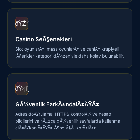
ðŸŽ²
Casino SeÃ§enekleri
Slot oyunlarÄ±, masa oyunlarÄ± ve canlÄ± krupiyeli
iÃ§erikler kategori dÃ¼zeniyle daha kolay bulunabilir.
ðŸ›¡ï¸
GÃ¼venlik FarkÄ±ndalÄ±ÄŸÄ±
Adres doÄŸrulama, HTTPS kontrolÃ¼ ve hesap
bilgilerini yalnÄ±zca gÃ¼venilir sayfalarda kullanma
alÄ±ÅŸkanlÄ±ÄŸÄ± Ã¶ne Ã§Ä±karÄ±lÄ±r.