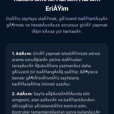
EriÅŸim
DoÄŸru sayfaya ulaÅŸmak, gÃ¼venli baÄŸlantÄ±yÄ±
gÃ¶rmek ve hesabÄ±nÄ±za sorunsuz giriÅŸ yapmak
iÃ§in kÄ±sa yol haritasÄ±.
1. AdÄ±m:
GiriÅŸ yapmak istediÄŸinizde adresi
arama sonuÃ§larÄ± yerine doÄŸrudan
tarayÄ±cÄ± Ã§ubuÄŸuna yazmanÄ±z daha
gÃ¼venli bir baÅŸlangÄ±Ã§ saÄŸlar. BÃ¶ylece
benzer gÃ¶rÃ¼nÃ¼mlÃ¼ sayfalarla
karÅŸÄ±laÅŸma ihtimali azalÄ±r.
2. AdÄ±m:
Sayfa aÃ§Ä±ldÄ±ÄŸÄ±nda kilit
simgesini, alan adÄ±nÄ± ve baÄŸlantÄ±nÄ±n
dÃ¼zgÃ¼n yÃ¼klendiÄŸini kontrol edin.
Kontroller tamamlandÄ±ktan sonra kullanÄ±cÄ±