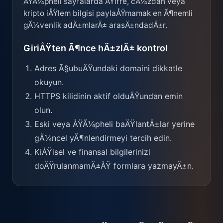
ÅŸÃ¼pheli sayfalarda ÅŸifre, cÃ¼zdan veya
kripto iÅŸlem bilgisi paylaÅŸmamak en Ã¶nemli
gÃ¼venlik adÄ±mlarÄ± arasÄ±ndadÄ±r.
GiriÅŸten Ã¶nce hÄ±zlÄ± kontrol
Adres Ã§ubuÄŸundaki domaini dikkatle
okuyun.
HTTPS kilidinin aktif olduÄŸundan emin
olun.
Eski veya ÅŸÃ¼pheli baÄŸlantÄ±lar yerine
gÃ¼ncel yÃ¶nlendirmeyi tercih edin.
KiÅŸisel ve finansal bilgilerinizi
doÄŸrulanmamÄ±ÅŸ formlara yazmayÄ±n.