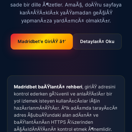
sade bir dille Ã¶zetler. AmaÃ§, doÄŸru sayfaya
karÄ±ÅŸÄ±klÄ±k yaÅŸamadan geÃ§iÅŸ
yapmanÄ±za yardÄ±mcÄ± olmaktÄ±r.
Madridbet'e GiriÅŸ â†’
DetaylarÄ± Oku
Madridbet baÄŸlantÄ± rehberi
, giriÅŸ adresini
kontrol ederken gÃ¼venli ve anlaÅŸÄ±lÄ±r bir
yol izlemek isteyen kullanÄ±cÄ±lar iÃ§in
hazÄ±rlanmÄ±ÅŸtÄ±r. Ä°lk adÄ±mda tarayÄ±cÄ±
adres Ã§ubuÄŸundaki alan adÄ±nÄ± ve
baÄŸlantÄ±nÄ±n HTTPS Ã¼zerinden
aÃ§Ä±ldÄ±ÄŸÄ±nÄ± kontrol etmek Ã¶nemlidir.