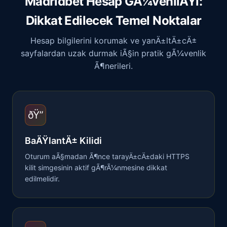
Madridbet Hesap GÃ¼venliÄŸi:
Dikkat Edilecek Temel Noktalar
Hesap bilgilerini korumak ve yanÄ±ltÄ±cÄ±
sayfalardan uzak durmak iÃ§in pratik gÃ¼venlik
Ã¶nerileri.
ðŸ”
BaÄŸlantÄ± Kilidi
Oturum aÃ§madan Ã¶nce tarayÄ±cÄ±daki HTTPS
kilit simgesinin aktif gÃ¶rÃ¼nmesine dikkat
edilmelidir.