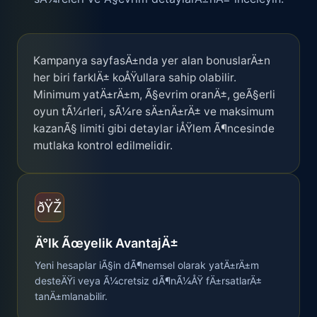
Kampanya sayfasÄ±nda yer alan bonuslarÄ±n
her biri farklÄ± koÅŸullara sahip olabilir.
Minimum yatÄ±rÄ±m, Ã§evrim oranÄ±, geÃ§erli
oyun tÃ¼rleri, sÃ¼re sÄ±nÄ±rÄ± ve maksimum
kazanÃ§ limiti gibi detaylar iÅŸlem Ã¶ncesinde
mutlaka kontrol edilmelidir.
ðŸŽ
Ä°lk Ãœyelik AvantajÄ±
Yeni hesaplar iÃ§in dÃ¶nemsel olarak yatÄ±rÄ±m
desteÄŸi veya Ã¼cretsiz dÃ¶nÃ¼ÅŸ fÄ±rsatlarÄ±
tanÄ±mlanabilir.