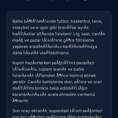
Bahis bÃ¶lÃ¼mÃ¼nde futbol, basketbol, tenis,
voleybol ve e-spor gibi branÅŸlar ayrÄ±
baÅŸlÄ±klar altÄ±nda listelenir. Lig, saat, canlÄ±
maÃ§ ve pazar tÃ¼rÃ¼ne gÃ¶re filtreleme
yaparak aradÄ±ÄŸÄ±nÄ±z karÅŸÄ±laÅŸmaya
daha hÄ±zlÄ± ulaÅŸabilirsiniz.
Kupon hazÄ±rlarken seÃ§tiÄŸiniz pazarÄ±n
tÃ¼rÃ¼nÃ¼, toplam oranÄ± ve bahis
tutarÄ±nÄ± iÅŸlemden Ã¶nce kontrol etmek
gerekir. CanlÄ± bahislerde skor, sÃ¼re ve oran
deÄŸiÅŸimi birlikte takip edildiÄŸi iÃ§in
kararlarÄ±nÄ±zÄ± acele etmeden vermeniz
Ã¶nerilir.
Son onay ekranÄ±, kupondaki tÃ¼m seÃ§imleri
son kez gÃ¶zden geÃ§irmek iÃ§in kullanÄ±lÄ±r.