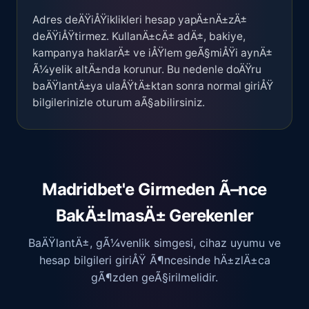
Adres deÄŸiÅŸiklikleri hesap yapÄ±nÄ±zÄ±
deÄŸiÅŸtirmez. KullanÄ±cÄ± adÄ±, bakiye,
kampanya haklarÄ± ve iÅŸlem geÃ§miÅŸi aynÄ±
Ã¼yelik altÄ±nda korunur. Bu nedenle doÄŸru
baÄŸlantÄ±ya ulaÅŸtÄ±ktan sonra normal giriÅŸ
bilgilerinizle oturum aÃ§abilirsiniz.
Madridbet'e Girmeden Ã–nce
BakÄ±lmasÄ± Gerekenler
BaÄŸlantÄ±, gÃ¼venlik simgesi, cihaz uyumu ve
hesap bilgileri giriÅŸ Ã¶ncesinde hÄ±zlÄ±ca
gÃ¶zden geÃ§irilmelidir.