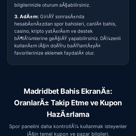
bilgilerinizle oturum aÃ§abilirsiniz.
3. AdÄ±m:
GiriÅŸ sonrasÄ±nda
hesabÄ±nÄ±zdan spor bahisleri, canlÄ± bahis,
casino, kripto yatÄ±rÄ±m ve destek
bÃ¶lÃ¼mlerine geÃ§iÅŸ yapabilirsiniz. DÃ¼zenli
kullanÄ±m iÃ§in doÄŸru baÄŸlantÄ±yÄ±
favorilerinize eklemek faydalÄ± olur.
Madridbet Bahis EkranÄ±:
OranlarÄ± Takip Etme ve Kupon
HazÄ±rlama
Spor panelini daha kontrollÃ¼ kullanmak isteyenler
iÃ§in temel kupon ve pazar bilgileri.