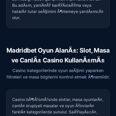
Bu adÄ±m, yanlÄ±ÅŸ karÅŸÄ±laÅŸma veya
hatalÄ± tutar seÃ§imini Ã¶nlemeye yardÄ±mcÄ±
olur.
Madridbet Oyun AlanÄ±: Slot, Masa
ve CanlÄ± Casino KullanÄ±mÄ±
Casino kategorilerinde oyun seÃ§imi yaparken
filtreleri ve masa bilgilerini kontrol etmek Ã¶nemlidir.
Casino bÃ¶lÃ¼mÃ¼nde slotlar, masa oyunlarÄ±,
canlÄ± krupiyeli masalar ve oyun ÅŸovlarÄ±
farklÄ± kategorilerde sunulur. SaÄŸlayÄ±cÄ±,