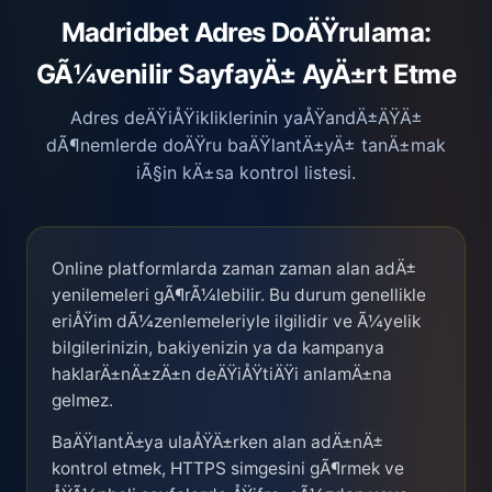
Madridbet Adres DoÄŸrulama:
GÃ¼venilir SayfayÄ± AyÄ±rt Etme
Adres deÄŸiÅŸikliklerinin yaÅŸandÄ±ÄŸÄ±
dÃ¶nemlerde doÄŸru baÄŸlantÄ±yÄ± tanÄ±mak
iÃ§in kÄ±sa kontrol listesi.
Online platformlarda zaman zaman alan adÄ±
yenilemeleri gÃ¶rÃ¼lebilir. Bu durum genellikle
eriÅŸim dÃ¼zenlemeleriyle ilgilidir ve Ã¼yelik
bilgilerinizin, bakiyenizin ya da kampanya
haklarÄ±nÄ±zÄ±n deÄŸiÅŸtiÄŸi anlamÄ±na
gelmez.
BaÄŸlantÄ±ya ulaÅŸÄ±rken alan adÄ±nÄ±
kontrol etmek, HTTPS simgesini gÃ¶rmek ve