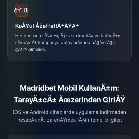
ðŸ“Œ
KoÅŸul ÅžeffaflÄ±ÄŸÄ±
Her bonusun sÃ¼resi, Ã§evrim kuralÄ± ve kullanÄ±m
sÄ±nÄ±rÄ± kampanya detaylarÄ±nda aÃ§Ä±kÃ§a
gÃ¶rÃ¼lmelidir.
Madridbet Mobil KullanÄ±m:
TarayÄ±cÄ± Ãœzerinden GiriÅŸ
iOS ve Android cihazlarda uygulama indirmeden
hesabÄ±nÄ±za eriÅŸmek iÃ§in temel bilgiler.