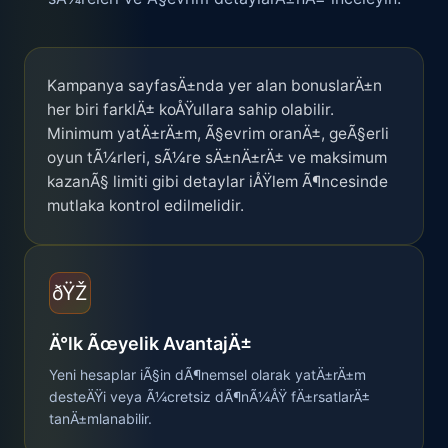
Kampanya sayfasÄ±nda yer alan bonuslarÄ±n
her biri farklÄ± koÅŸullara sahip olabilir.
Minimum yatÄ±rÄ±m, Ã§evrim oranÄ±, geÃ§erli
oyun tÃ¼rleri, sÃ¼re sÄ±nÄ±rÄ± ve maksimum
kazanÃ§ limiti gibi detaylar iÅŸlem Ã¶ncesinde
mutlaka kontrol edilmelidir.
ðŸŽ
Ä°lk Ãœyelik AvantajÄ±
Yeni hesaplar iÃ§in dÃ¶nemsel olarak yatÄ±rÄ±m
desteÄŸi veya Ã¼cretsiz dÃ¶nÃ¼ÅŸ fÄ±rsatlarÄ±
tanÄ±mlanabilir.