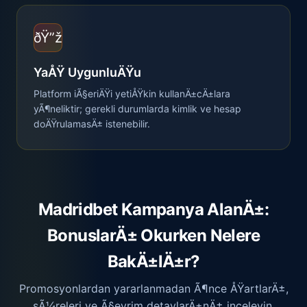
ðŸ”ž
YaÅŸ UygunluÄŸu
Platform iÃ§eriÄŸi yetiÅŸkin kullanÄ±cÄ±lara
yÃ¶neliktir; gerekli durumlarda kimlik ve hesap
doÄŸrulamasÄ± istenebilir.
Madridbet Kampanya AlanÄ±:
BonuslarÄ± Okurken Nelere
BakÄ±lÄ±r?
Promosyonlardan yararlanmadan Ã¶nce ÅŸartlarÄ±,
sÃ¼releri ve Ã§evrim detaylarÄ±nÄ± inceleyin.