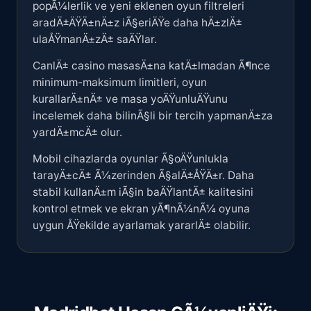
popÃ¼lerlik ve yeni eklenen oyun filtreleri
aradÄ±ÄŸÄ±nÄ±z iÃ§eriÄŸe daha hÄ±zlÄ±
ulaÅŸmanÄ±zÄ± saÄŸlar.
CanlÄ± casino masasÄ±na katÄ±lmadan Ã¶nce
minimum-maksimum limitleri, oyun
kurallarÄ±nÄ± ve masa yoÄŸunluÄŸunu
incelemek daha bilinÃ§li bir tercih yapmanÄ±za
yardÄ±mcÄ± olur.
Mobil cihazlarda oyunlar Ã§oÄŸunlukla
tarayÄ±cÄ± Ã¼zerinden Ã§alÄ±ÅŸÄ±r. Daha
stabil kullanÄ±m iÃ§in baÄŸlantÄ± kalitesini
kontrol etmek ve ekran yÃ¶nÃ¼nÃ¼ oyuna
uygun ÅŸekilde ayarlamak yararlÄ± olabilir.