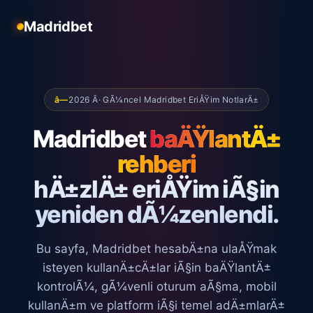
Madridbet
â—
2026 Â· GÃ¼ncel Madridbet EriÅŸim NotlarÄ±
Madridbet
baÄŸlantÄ±
rehberi
hÄ±zlÄ± eriÅŸim iÃ§in
yeniden dÃ¼zenlendi.
Bu sayfa, Madridbet hesabÄ±na ulaÅŸmak
isteyen kullanÄ±cÄ±lar iÃ§in baÄŸlantÄ±
kontrolÃ¼, gÃ¼venli oturum aÃ§ma, mobil
kullanÄ±m ve platform iÃ§i temel adÄ±mlarÄ±