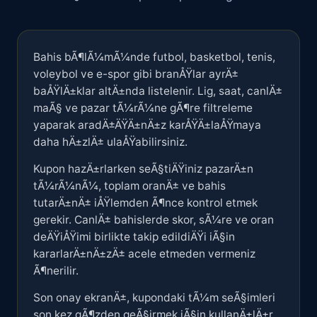
Bahis bÃ¶lÃ¼mÃ¼nde futbol, basketbol, tenis,
voleybol ve e-spor gibi branÅŸlar ayrÄ±
baÅŸlÄ±klar altÄ±nda listelenir. Lig, saat, canlÄ±
maÃ§ ve pazar tÃ¼rÃ¼ne gÃ¶re filtreleme
yaparak aradÄ±ÄŸÄ±nÄ±z karÅŸÄ±laÅŸmaya
daha hÄ±zlÄ± ulaÅŸabilirsiniz.
Kupon hazÄ±rlarken seÃ§tiÄŸiniz pazarÄ±n
tÃ¼rÃ¼nÃ¼, toplam oranÄ± ve bahis
tutarÄ±nÄ± iÅŸlemden Ã¶nce kontrol etmek
gerekir. CanlÄ± bahislerde skor, sÃ¼re ve oran
deÄŸiÅŸimi birlikte takip edildiÄŸi iÃ§in
kararlarÄ±nÄ±zÄ± acele etmeden vermeniz
Ã¶nerilir.
Son onay ekranÄ±, kupondaki tÃ¼m seÃ§imleri
son kez gÃ¶zden geÃ§irmek iÃ§in kullanÄ±lÄ±r.