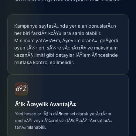
Kampanya sayfasÄ±nda yer alan bonuslarÄ±n
her biri farklÄ± koÅŸullara sahip olabilir.
Minimum yatÄ±rÄ±m, Ã§evrim oranÄ±, geÃ§erli
oyun tÃ¼rleri, sÃ¼re sÄ±nÄ±rÄ± ve maksimum
kazanÃ§ limiti gibi detaylar iÅŸlem Ã¶ncesinde
mutlaka kontrol edilmelidir.
ðŸŽ
Ä°lk Ãœyelik AvantajÄ±
Yeni hesaplar iÃ§in dÃ¶nemsel olarak yatÄ±rÄ±m
desteÄŸi veya Ã¼cretsiz dÃ¶nÃ¼ÅŸ fÄ±rsatlarÄ±
tanÄ±mlanabilir.