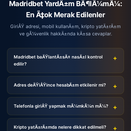
Madridbet YardÄ±m BÃ¶lÃ¼mÃ¼:
En Ã‡ok Merak Edilenler
GiriÅŸ adresi, mobil kullanÄ±m, kripto yatÄ±rÄ±m
ve gÃ¼venlik hakkÄ±nda kÄ±sa cevaplar.
Madridbet baÄŸlantÄ±sÄ± nasÄ±l kontrol
edilir?
Adres deÄŸiÅŸince hesabÄ±m etkilenir mi?
Telefonla giriÅŸ yapmak mÃ¼mkÃ¼n mÃ¼?
Kripto yatÄ±rÄ±mda nelere dikkat edilmeli?