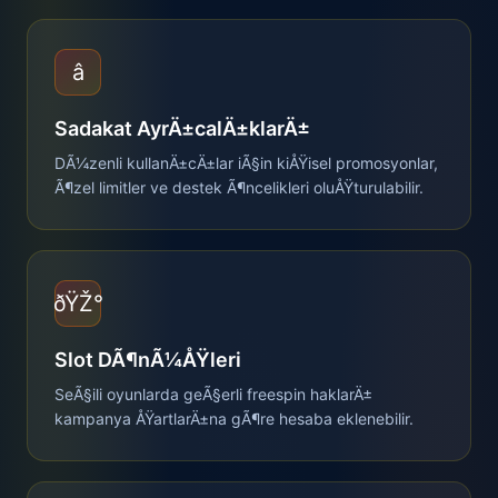
â­
Sadakat AyrÄ±calÄ±klarÄ±
DÃ¼zenli kullanÄ±cÄ±lar iÃ§in kiÅŸisel promosyonlar,
Ã¶zel limitler ve destek Ã¶ncelikleri oluÅŸturulabilir.
ðŸŽ°
Slot DÃ¶nÃ¼ÅŸleri
SeÃ§ili oyunlarda geÃ§erli freespin haklarÄ±
kampanya ÅŸartlarÄ±na gÃ¶re hesaba eklenebilir.