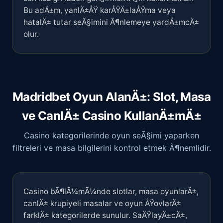
Bu adÄ±m, yanlÄ±ÅŸ karÅŸÄ±laÅŸma veya
hatalÄ± tutar seÃ§imini Ã¶nlemeye yardÄ±mcÄ±
olur.
Madridbet Oyun AlanÄ±: Slot, Masa
ve CanlÄ± Casino KullanÄ±mÄ±
Casino kategorilerinde oyun seÃ§imi yaparken
filtreleri ve masa bilgilerini kontrol etmek Ã¶nemlidir.
Casino bÃ¶lÃ¼mÃ¼nde slotlar, masa oyunlarÄ±,
canlÄ± krupiyeli masalar ve oyun ÅŸovlarÄ±
farklÄ± kategorilerde sunulur. SaÄŸlayÄ±cÄ±,