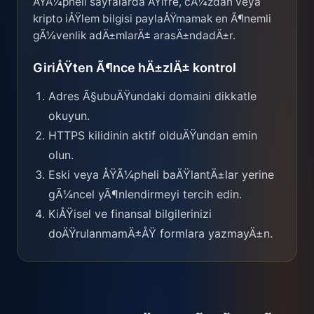
ÅŸÃ¼pheli sayfalarda ÅŸifre, cÃ¼zdan veya
kripto iÅŸlem bilgisi paylaÅŸmamak en Ã¶nemli
gÃ¼venlik adÄ±mlarÄ± arasÄ±ndadÄ±r.
GiriÅŸten Ã¶nce hÄ±zlÄ± kontrol
Adres Ã§ubuÄŸundaki domaini dikkatle
okuyun.
HTTPS kilidinin aktif olduÄŸundan emin
olun.
Eski veya ÅŸÃ¼pheli baÄŸlantÄ±lar yerine
gÃ¼ncel yÃ¶nlendirmeyi tercih edin.
KiÅŸisel ve finansal bilgilerinizi
doÄŸrulanmamÄ±ÅŸ formlara yazmayÄ±n.