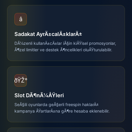
â­
Sadakat AyrÄ±calÄ±klarÄ±
DÃ¼zenli kullanÄ±cÄ±lar iÃ§in kiÅŸisel promosyonlar,
Ã¶zel limitler ve destek Ã¶ncelikleri oluÅŸturulabilir.
ðŸŽ°
Slot DÃ¶nÃ¼ÅŸleri
SeÃ§ili oyunlarda geÃ§erli freespin haklarÄ±
kampanya ÅŸartlarÄ±na gÃ¶re hesaba eklenebilir.