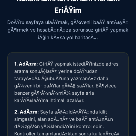
EriÅŸim
DoÄŸru sayfaya ulaÅŸmak, gÃ¼venli baÄŸlantÄ±yÄ±
gÃ¶rmek ve hesabÄ±nÄ±za sorunsuz giriÅŸ yapmak
iÃ§in kÄ±sa yol haritasÄ±.
1. AdÄ±m:
GiriÅŸ yapmak istediÄŸinizde adresi
arama sonuÃ§larÄ± yerine doÄŸrudan
tarayÄ±cÄ± Ã§ubuÄŸuna yazmanÄ±z daha
gÃ¼venli bir baÅŸlangÄ±Ã§ saÄŸlar. BÃ¶ylece
benzer gÃ¶rÃ¼nÃ¼mlÃ¼ sayfalarla
karÅŸÄ±laÅŸma ihtimali azalÄ±r.
2. AdÄ±m:
Sayfa aÃ§Ä±ldÄ±ÄŸÄ±nda kilit
simgesini, alan adÄ±nÄ± ve baÄŸlantÄ±nÄ±n
dÃ¼zgÃ¼n yÃ¼klendiÄŸini kontrol edin.
Kontroller tamamlandÄ±ktan sonra kullanÄ±cÄ±