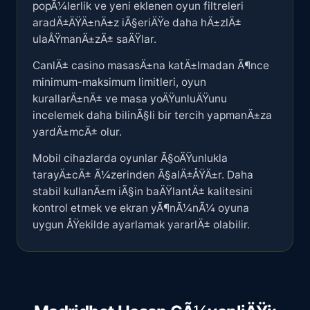
popÃ¼lerlik ve yeni eklenen oyun filtreleri
aradÄ±ÄŸÄ±nÄ±z iÃ§eriÄŸe daha hÄ±zlÄ±
ulaÅŸmanÄ±zÄ± saÄŸlar.
CanlÄ± casino masasÄ±na katÄ±lmadan Ã¶nce
minimum-maksimum limitleri, oyun
kurallarÄ±nÄ± ve masa yoÄŸunluÄŸunu
incelemek daha bilinÃ§li bir tercih yapmanÄ±za
yardÄ±mcÄ± olur.
Mobil cihazlarda oyunlar Ã§oÄŸunlukla
tarayÄ±cÄ± Ã¼zerinden Ã§alÄ±ÅŸÄ±r. Daha
stabil kullanÄ±m iÃ§in baÄŸlantÄ± kalitesini
kontrol etmek ve ekran yÃ¶nÃ¼nÃ¼ oyuna
uygun ÅŸekilde ayarlamak yararlÄ± olabilir.