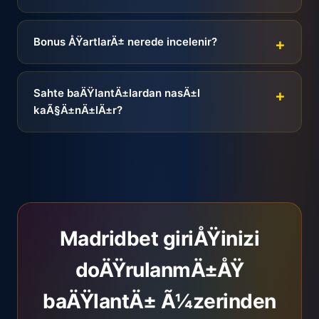
Bonus ÅŸartlarÄ± nerede incelenir?
Sahte baÄŸlantÄ±lardan nasÄ±l
kaÃ§Ä±nÄ±lÄ±r?
Madridbet giriÅŸinizi
doÄŸrulanmÄ±ÅŸ
baÄŸlantÄ± Ã¼zerinden