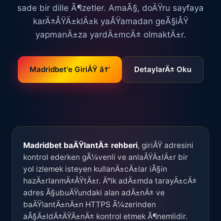
sade bir dille Ã¶zetler. AmaÃ§, doÄŸru sayfaya
karÄ±ÅŸÄ±klÄ±k yaÅŸamadan geÃ§iÅŸ
yapmanÄ±za yardÄ±mcÄ± olmaktÄ±r.
Madridbet'e GiriÅŸ â†’
DetaylarÄ± Oku
Madridbet baÄŸlantÄ± rehberi
, giriÅŸ adresini
kontrol ederken gÃ¼venli ve anlaÅŸÄ±lÄ±r bir
yol izlemek isteyen kullanÄ±cÄ±lar iÃ§in
hazÄ±rlanmÄ±ÅŸtÄ±r. Ä°lk adÄ±mda tarayÄ±cÄ±
adres Ã§ubuÄŸundaki alan adÄ±nÄ± ve
baÄŸlantÄ±nÄ±n HTTPS Ã¼zerinden
aÃ§Ä±ldÄ±ÄŸÄ±nÄ± kontrol etmek Ã¶nemlidir.