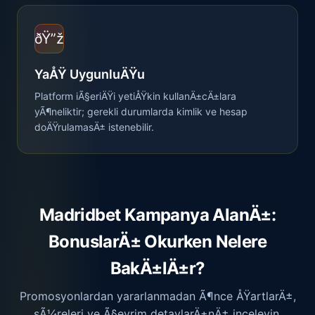
ðŸ”ž
YaÅŸ UygunluÄŸu
Platform iÃ§eriÄŸi yetiÅŸkin kullanÄ±cÄ±lara
yÃ¶neliktir; gerekli durumlarda kimlik ve hesap
doÄŸrulamasÄ± istenebilir.
Madridbet Kampanya AlanÄ±:
BonuslarÄ± Okurken Nelere
BakÄ±lÄ±r?
Promosyonlardan yararlanmadan Ã¶nce ÅŸartlarÄ±,
sÃ¼releri ve Ã§evrim detaylarÄ±nÄ± inceleyin.