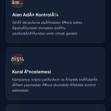
âœ…
Alan AdÄ± KontrolÃ¼
GiriÅŸ ekranÄ±na ulaÅŸmadan Ã¶nce adres
Ã§ubuÄŸundaki domainin doÄŸru
yazÄ±ldÄ±ÄŸÄ±ndan emin olmak gerekir.
ðŸ§¾
Kural Ä°ncelemesi
Kampanya, kripto yatÄ±rÄ±m ve Ã¼yelik koÅŸullarÄ±
iÅŸlem yapmadan Ã¶nce okunabilir ÅŸekilde kontrol
edilmelidir.