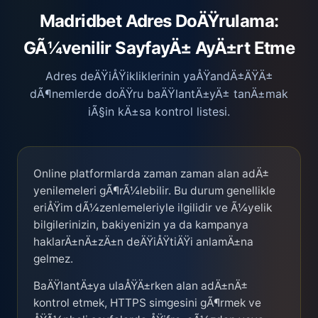
Madridbet Adres DoÄŸrulama:
GÃ¼venilir SayfayÄ± AyÄ±rt Etme
Adres deÄŸiÅŸikliklerinin yaÅŸandÄ±ÄŸÄ±
dÃ¶nemlerde doÄŸru baÄŸlantÄ±yÄ± tanÄ±mak
iÃ§in kÄ±sa kontrol listesi.
Online platformlarda zaman zaman alan adÄ±
yenilemeleri gÃ¶rÃ¼lebilir. Bu durum genellikle
eriÅŸim dÃ¼zenlemeleriyle ilgilidir ve Ã¼yelik
bilgilerinizin, bakiyenizin ya da kampanya
haklarÄ±nÄ±zÄ±n deÄŸiÅŸtiÄŸi anlamÄ±na
gelmez.
BaÄŸlantÄ±ya ulaÅŸÄ±rken alan adÄ±nÄ±
kontrol etmek, HTTPS simgesini gÃ¶rmek ve