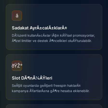
â­
Sadakat AyrÄ±calÄ±klarÄ±
DÃ¼zenli kullanÄ±cÄ±lar iÃ§in kiÅŸisel promosyonlar,
Ã¶zel limitler ve destek Ã¶ncelikleri oluÅŸturulabilir.
ðŸŽ°
Slot DÃ¶nÃ¼ÅŸleri
SeÃ§ili oyunlarda geÃ§erli freespin haklarÄ±
kampanya ÅŸartlarÄ±na gÃ¶re hesaba eklenebilir.