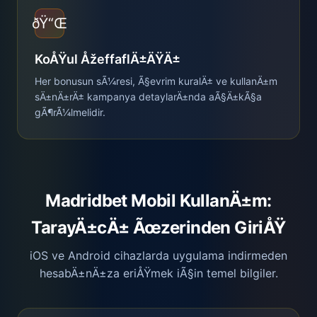
ðŸ“Œ
KoÅŸul ÅžeffaflÄ±ÄŸÄ±
Her bonusun sÃ¼resi, Ã§evrim kuralÄ± ve kullanÄ±m
sÄ±nÄ±rÄ± kampanya detaylarÄ±nda aÃ§Ä±kÃ§a
gÃ¶rÃ¼lmelidir.
Madridbet Mobil KullanÄ±m:
TarayÄ±cÄ± Ãœzerinden GiriÅŸ
iOS ve Android cihazlarda uygulama indirmeden
hesabÄ±nÄ±za eriÅŸmek iÃ§in temel bilgiler.