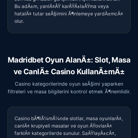
Bu adÄ±m, yanlÄ±ÅŸ karÅŸÄ±laÅŸma veya
hatalÄ± tutar seÃ§imini Ã¶nlemeye yardÄ±mcÄ±
olur.
Madridbet Oyun AlanÄ±: Slot, Masa
ve CanlÄ± Casino KullanÄ±mÄ±
Casino kategorilerinde oyun seÃ§imi yaparken
filtreleri ve masa bilgilerini kontrol etmek Ã¶nemlidir.
Casino bÃ¶lÃ¼mÃ¼nde slotlar, masa oyunlarÄ±,
canlÄ± krupiyeli masalar ve oyun ÅŸovlarÄ±
farklÄ± kategorilerde sunulur. SaÄŸlayÄ±cÄ±,