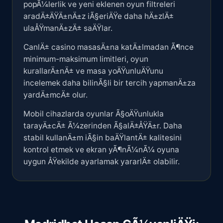
popÃ¼lerlik ve yeni eklenen oyun filtreleri
aradÄ±ÄŸÄ±nÄ±z iÃ§eriÄŸe daha hÄ±zlÄ±
ulaÅŸmanÄ±zÄ± saÄŸlar.
CanlÄ± casino masasÄ±na katÄ±lmadan Ã¶nce
minimum-maksimum limitleri, oyun
kurallarÄ±nÄ± ve masa yoÄŸunluÄŸunu
incelemek daha bilinÃ§li bir tercih yapmanÄ±za
yardÄ±mcÄ± olur.
Mobil cihazlarda oyunlar Ã§oÄŸunlukla
tarayÄ±cÄ± Ã¼zerinden Ã§alÄ±ÅŸÄ±r. Daha
stabil kullanÄ±m iÃ§in baÄŸlantÄ± kalitesini
kontrol etmek ve ekran yÃ¶nÃ¼nÃ¼ oyuna
uygun ÅŸekilde ayarlamak yararlÄ± olabilir.