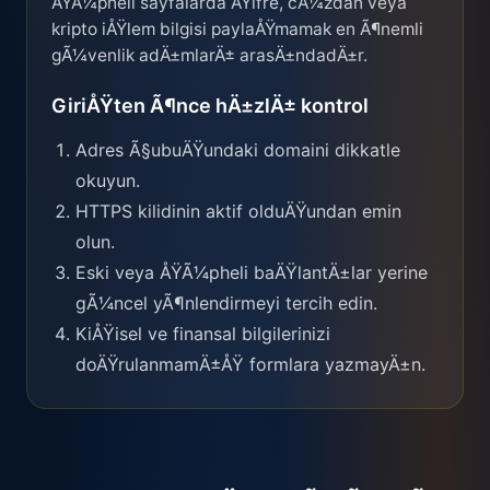
ÅŸÃ¼pheli sayfalarda ÅŸifre, cÃ¼zdan veya
kripto iÅŸlem bilgisi paylaÅŸmamak en Ã¶nemli
gÃ¼venlik adÄ±mlarÄ± arasÄ±ndadÄ±r.
GiriÅŸten Ã¶nce hÄ±zlÄ± kontrol
Adres Ã§ubuÄŸundaki domaini dikkatle
okuyun.
HTTPS kilidinin aktif olduÄŸundan emin
olun.
Eski veya ÅŸÃ¼pheli baÄŸlantÄ±lar yerine
gÃ¼ncel yÃ¶nlendirmeyi tercih edin.
KiÅŸisel ve finansal bilgilerinizi
doÄŸrulanmamÄ±ÅŸ formlara yazmayÄ±n.