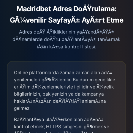
Madridbet Adres DoÄŸrulama:
GÃ¼venilir SayfayÄ± AyÄ±rt Etme
Adres deÄŸiÅŸikliklerinin yaÅŸandÄ±ÄŸÄ±
dÃ¶nemlerde doÄŸru baÄŸlantÄ±yÄ± tanÄ±mak
iÃ§in kÄ±sa kontrol listesi.
Online platformlarda zaman zaman alan adÄ±
yenilemeleri gÃ¶rÃ¼lebilir. Bu durum genellikle
eriÅŸim dÃ¼zenlemeleriyle ilgilidir ve Ã¼yelik
bilgilerinizin, bakiyenizin ya da kampanya
haklarÄ±nÄ±zÄ±n deÄŸiÅŸtiÄŸi anlamÄ±na
gelmez.
BaÄŸlantÄ±ya ulaÅŸÄ±rken alan adÄ±nÄ±
kontrol etmek, HTTPS simgesini gÃ¶rmek ve