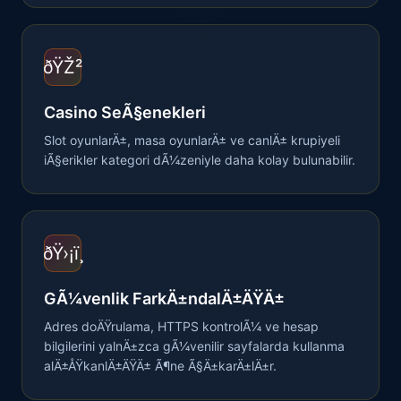
ðŸŽ²
Casino SeÃ§enekleri
Slot oyunlarÄ±, masa oyunlarÄ± ve canlÄ± krupiyeli
iÃ§erikler kategori dÃ¼zeniyle daha kolay bulunabilir.
ðŸ›¡ï¸
GÃ¼venlik FarkÄ±ndalÄ±ÄŸÄ±
Adres doÄŸrulama, HTTPS kontrolÃ¼ ve hesap
bilgilerini yalnÄ±zca gÃ¼venilir sayfalarda kullanma
alÄ±ÅŸkanlÄ±ÄŸÄ± Ã¶ne Ã§Ä±karÄ±lÄ±r.