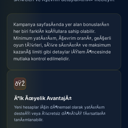
Kampanya sayfasÄ±nda yer alan bonuslarÄ±n
her biri farklÄ± koÅŸullara sahip olabilir.
Minimum yatÄ±rÄ±m, Ã§evrim oranÄ±, geÃ§erli
oyun tÃ¼rleri, sÃ¼re sÄ±nÄ±rÄ± ve maksimum
kazanÃ§ limiti gibi detaylar iÅŸlem Ã¶ncesinde
mutlaka kontrol edilmelidir.
ðŸŽ
Ä°lk Ãœyelik AvantajÄ±
Yeni hesaplar iÃ§in dÃ¶nemsel olarak yatÄ±rÄ±m
desteÄŸi veya Ã¼cretsiz dÃ¶nÃ¼ÅŸ fÄ±rsatlarÄ±
tanÄ±mlanabilir.