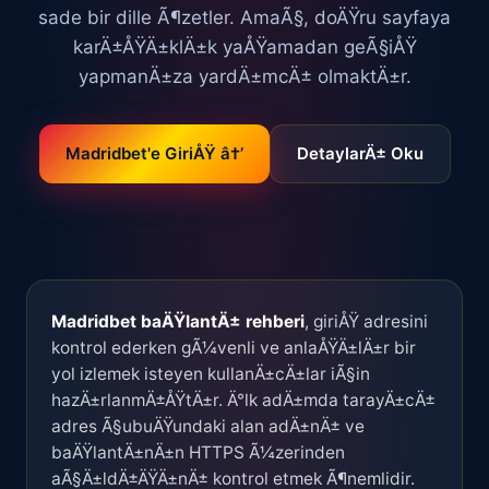
sade bir dille Ã¶zetler. AmaÃ§, doÄŸru sayfaya
karÄ±ÅŸÄ±klÄ±k yaÅŸamadan geÃ§iÅŸ
yapmanÄ±za yardÄ±mcÄ± olmaktÄ±r.
Madridbet'e GiriÅŸ â†’
DetaylarÄ± Oku
Madridbet baÄŸlantÄ± rehberi
, giriÅŸ adresini
kontrol ederken gÃ¼venli ve anlaÅŸÄ±lÄ±r bir
yol izlemek isteyen kullanÄ±cÄ±lar iÃ§in
hazÄ±rlanmÄ±ÅŸtÄ±r. Ä°lk adÄ±mda tarayÄ±cÄ±
adres Ã§ubuÄŸundaki alan adÄ±nÄ± ve
baÄŸlantÄ±nÄ±n HTTPS Ã¼zerinden
aÃ§Ä±ldÄ±ÄŸÄ±nÄ± kontrol etmek Ã¶nemlidir.