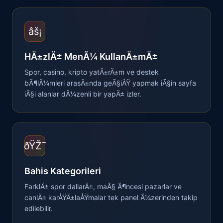
âš¡
HÄ±zlÄ± MenÃ¼ KullanÄ±mÄ±
Spor, casino, kripto yatÄ±rÄ±m ve destek
bÃ¶lÃ¼mleri arasÄ±nda geÃ§iÅŸ yapmak iÃ§in sayfa
iÃ§i alanlar dÃ¼zenli bir yapÄ± izler.
ðŸŽ¯
Bahis Kategorileri
FarklÄ± spor dallarÄ±, maÃ§ Ã¶ncesi pazarlar ve
canlÄ± karÅŸÄ±laÅŸmalar tek panel Ã¼zerinden takip
edilebilir.