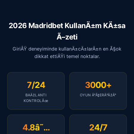
2026 Madridbet KullanÄ±m KÄ±sa
Ã–zeti
GiriÅŸ deneyiminde kullanÄ±cÄ±larÄ±n en Ã§ok
dikkat ettiÄŸi temel noktalar.
7/24
3000+
BAÄžLANTI
OYUN Ä°Ã‡ERÄ°ÄžÄ°
KONTROLÃœ
4.8â˜…
24/7