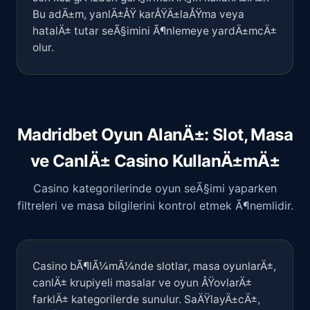
Bu adÄ±m, yanlÄ±ÅŸ karÅŸÄ±laÅŸma veya
hatalÄ± tutar seÃ§imini Ã¶nlemeye yardÄ±mcÄ±
olur.
Madridbet Oyun AlanÄ±: Slot, Masa
ve CanlÄ± Casino KullanÄ±mÄ±
Casino kategorilerinde oyun seÃ§imi yaparken
filtreleri ve masa bilgilerini kontrol etmek Ã¶nemlidir.
Casino bÃ¶lÃ¼mÃ¼nde slotlar, masa oyunlarÄ±,
canlÄ± krupiyeli masalar ve oyun ÅŸovlarÄ±
farklÄ± kategorilerde sunulur. SaÄŸlayÄ±cÄ±,