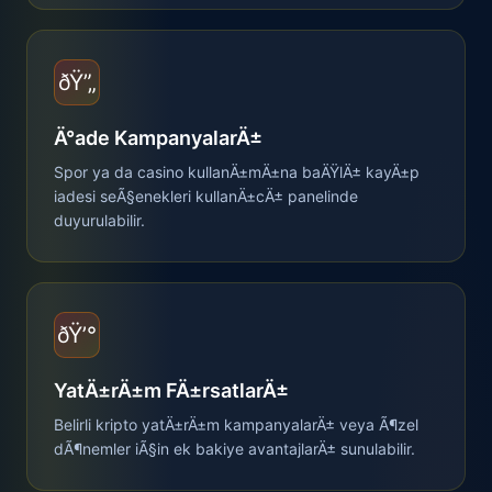
ðŸ”„
Ä°ade KampanyalarÄ±
Spor ya da casino kullanÄ±mÄ±na baÄŸlÄ± kayÄ±p
iadesi seÃ§enekleri kullanÄ±cÄ± panelinde
duyurulabilir.
ðŸ’°
YatÄ±rÄ±m FÄ±rsatlarÄ±
Belirli kripto yatÄ±rÄ±m kampanyalarÄ± veya Ã¶zel
dÃ¶nemler iÃ§in ek bakiye avantajlarÄ± sunulabilir.