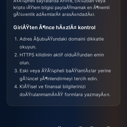
ÅŸÃ¼pheli sayfalarda ÅŸifre, cÃ¼zdan veya
kripto iÅŸlem bilgisi paylaÅŸmamak en Ã¶nemli
gÃ¼venlik adÄ±mlarÄ± arasÄ±ndadÄ±r.
GiriÅŸten Ã¶nce hÄ±zlÄ± kontrol
Adres Ã§ubuÄŸundaki domaini dikkatle
okuyun.
HTTPS kilidinin aktif olduÄŸundan emin
olun.
Eski veya ÅŸÃ¼pheli baÄŸlantÄ±lar yerine
gÃ¼ncel yÃ¶nlendirmeyi tercih edin.
KiÅŸisel ve finansal bilgilerinizi
doÄŸrulanmamÄ±ÅŸ formlara yazmayÄ±n.