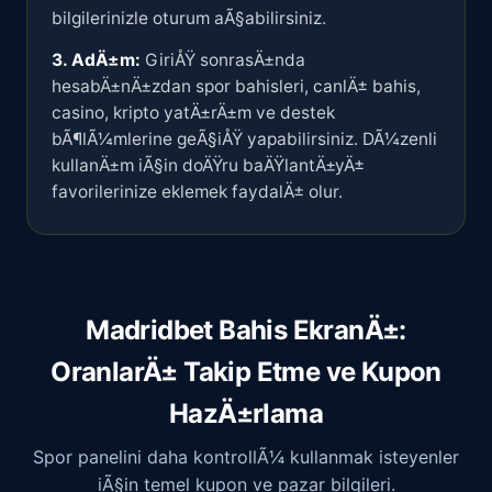
bilgilerinizle oturum aÃ§abilirsiniz.
3. AdÄ±m:
GiriÅŸ sonrasÄ±nda
hesabÄ±nÄ±zdan spor bahisleri, canlÄ± bahis,
casino, kripto yatÄ±rÄ±m ve destek
bÃ¶lÃ¼mlerine geÃ§iÅŸ yapabilirsiniz. DÃ¼zenli
kullanÄ±m iÃ§in doÄŸru baÄŸlantÄ±yÄ±
favorilerinize eklemek faydalÄ± olur.
Madridbet Bahis EkranÄ±:
OranlarÄ± Takip Etme ve Kupon
HazÄ±rlama
Spor panelini daha kontrollÃ¼ kullanmak isteyenler
iÃ§in temel kupon ve pazar bilgileri.