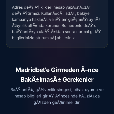
Adres deÄŸiÅŸiklikleri hesap yapÄ±nÄ±zÄ±
deÄŸiÅŸtirmez. KullanÄ±cÄ± adÄ±, bakiye,
kampanya haklarÄ± ve iÅŸlem geÃ§miÅŸi aynÄ±
Ã¼yelik altÄ±nda korunur. Bu nedenle doÄŸru
baÄŸlantÄ±ya ulaÅŸtÄ±ktan sonra normal giriÅŸ
bilgilerinizle oturum aÃ§abilirsiniz.
Madridbet'e Girmeden Ã–nce
BakÄ±lmasÄ± Gerekenler
BaÄŸlantÄ±, gÃ¼venlik simgesi, cihaz uyumu ve
hesap bilgileri giriÅŸ Ã¶ncesinde hÄ±zlÄ±ca
gÃ¶zden geÃ§irilmelidir.