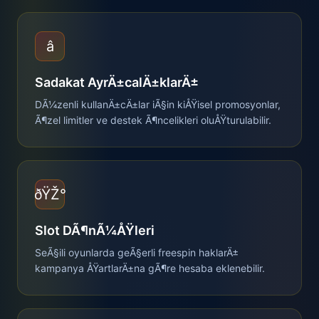
â­
Sadakat AyrÄ±calÄ±klarÄ±
DÃ¼zenli kullanÄ±cÄ±lar iÃ§in kiÅŸisel promosyonlar,
Ã¶zel limitler ve destek Ã¶ncelikleri oluÅŸturulabilir.
ðŸŽ°
Slot DÃ¶nÃ¼ÅŸleri
SeÃ§ili oyunlarda geÃ§erli freespin haklarÄ±
kampanya ÅŸartlarÄ±na gÃ¶re hesaba eklenebilir.