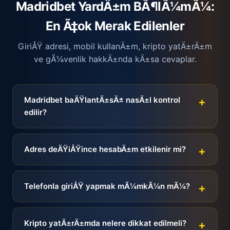
Madridbet YardÄ±m BÃ¶lÃ¼mÃ¼:
En Ã‡ok Merak Edilenler
GiriÅŸ adresi, mobil kullanÄ±m, kripto yatÄ±rÄ±m
ve gÃ¼venlik hakkÄ±nda kÄ±sa cevaplar.
Madridbet baÄŸlantÄ±sÄ± nasÄ±l kontrol
edilir?
Adres deÄŸiÅŸince hesabÄ±m etkilenir mi?
Telefonla giriÅŸ yapmak mÃ¼mkÃ¼n mÃ¼?
Kripto yatÄ±rÄ±mda nelere dikkat edilmeli?