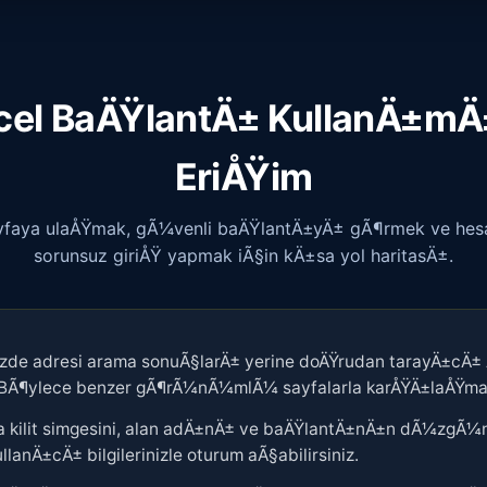
cel BaÄŸlantÄ± KullanÄ±m
EriÅŸim
yfaya ulaÅŸmak, gÃ¼venli baÄŸlantÄ±yÄ± gÃ¶rmek ve he
sorunsuz giriÅŸ yapmak iÃ§in kÄ±sa yol haritasÄ±.
nizde adresi arama sonuÃ§larÄ± yerine doÄŸrudan tarayÄ±c
 BÃ¶ylece benzer gÃ¶rÃ¼nÃ¼mlÃ¼ sayfalarla karÅŸÄ±laÅŸma i
ilit simgesini, alan adÄ±nÄ± ve baÄŸlantÄ±nÄ±n dÃ¼zgÃ¼n 
lanÄ±cÄ± bilgilerinizle oturum aÃ§abilirsiniz.