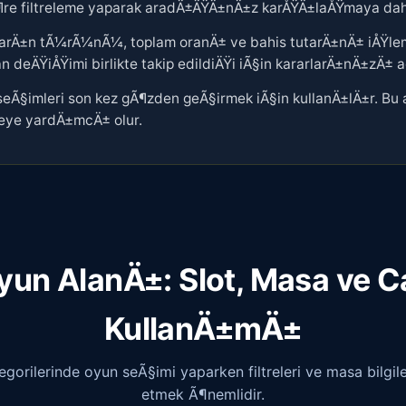
e filtreleme yaparak aradÄ±ÄŸÄ±nÄ±z karÅŸÄ±laÅŸmaya daha 
zarÄ±n tÃ¼rÃ¼nÃ¼, toplam oranÄ± ve bahis tutarÄ±nÄ± iÅŸlem
n deÄŸiÅŸimi birlikte takip edildiÄŸi iÃ§in kararlarÄ±nÄ±zÄ± 
eÃ§imleri son kez gÃ¶zden geÃ§irmek iÃ§in kullanÄ±lÄ±r. B
meye yardÄ±mcÄ± olur.
yun AlanÄ±: Slot, Masa ve C
KullanÄ±mÄ±
gorilerinde oyun seÃ§imi yaparken filtreleri ve masa bilgile
etmek Ã¶nemlidir.