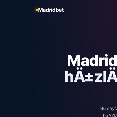
Madridbet
Madri
hÄ±zlÄ
Bu sayf
baÄŸla