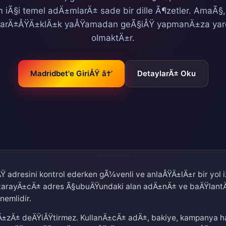
m iÃ§i temel adÄ±mlarÄ± sade bir dille Ã¶zetler. AmaÃ§
karÄ±ÅŸÄ±klÄ±k yaÅŸamadan geÃ§iÅŸ yapmanÄ±za y
olmaktÄ±r.
Madridbet'e GiriÅŸ â†’
DetaylarÄ± Oku
iÅŸ adresini kontrol ederken gÃ¼venli ve anlaÅŸÄ±lÄ±r bir yol 
 tarayÄ±cÄ± adres Ã§ubuÄŸundaki alan adÄ±nÄ± ve baÄŸlan
emlidir.
nÄ±zÄ± deÄŸiÅŸtirmez. KullanÄ±cÄ± adÄ±, bakiye, kampanya h