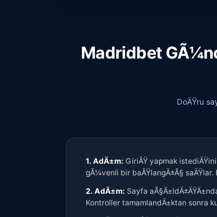
Madridbet GÃ¼n
DoÄŸru sa
1. AdÄ±m:
GiriÅŸ yapmak istediÄŸi
gÃ¼venli bir baÅŸlangÄ±Ã§ saÄŸlar.
2. AdÄ±m:
Sayfa aÃ§Ä±ldÄ±ÄŸÄ±nda k
Kontroller tamamlandÄ±ktan sonra kul