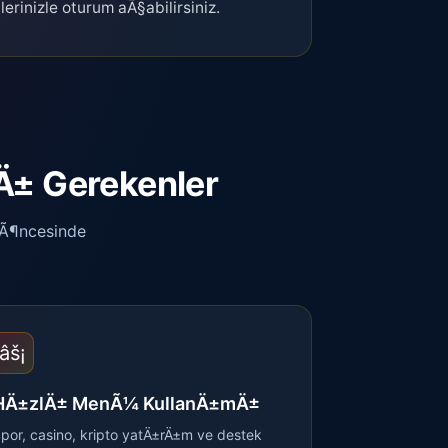
rinizle oturum aÃ§abilirsiniz.
Ä± Gerekenler
 Ã¶ncesinde
âš¡
HÄ±zlÄ± MenÃ¼ KullanÄ±mÄ±
por, casino, kripto yatÄ±rÄ±m ve destek