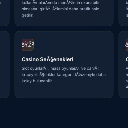
e
kullanÄ±mlarÄ±nda menÃ¼lerin okunabilir
b
e
olmasÄ±, giriÅŸ iÅŸlemini daha pratik hale
i
getirir.
i
ðŸŽ²
ð
Casino SeÃ§enekleri
Slot oyunlarÄ±, masa oyunlarÄ± ve canlÄ±
A
krupiyeli iÃ§erikler kategori dÃ¼zeniyle daha
h
kolay bulunabilir.
s
Ã