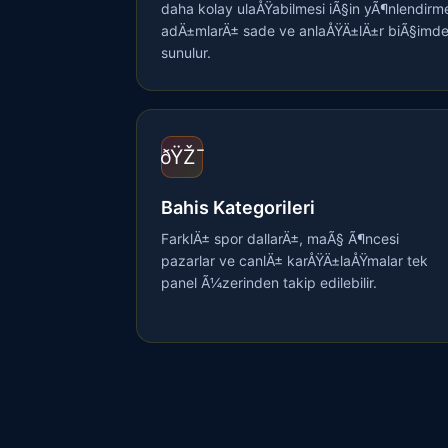
daha kolay ulaÅŸabilmesi iÃ§in yÃ¶nlendirm
adÄ±mlarÄ± sade ve anlaÅŸÄ±lÄ±r biÃ§imd
sunulur.
ðŸŽ¯
Bahis Kategorileri
FarklÄ± spor dallarÄ±, maÃ§ Ã¶ncesi
pazarlar ve canlÄ± karÅŸÄ±laÅŸmalar tek
panel Ã¼zerinden takip edilebilir.