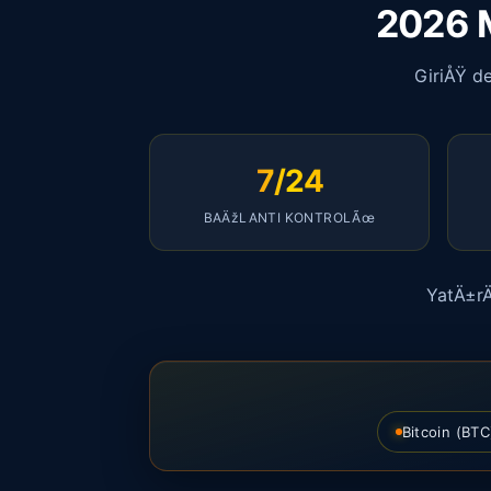
2026 
GiriÅŸ d
7/24
BAÄžLANTI KONTROLÃœ
YatÄ±rÄ
Bitcoin (BTC