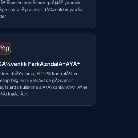
Ã¶lÃ¼mleri arasÄ±nda geÃ§iÅŸ yapmak
Ã§in sayfa iÃ§i alanlar dÃ¼zenli bir yapÄ±
zler.
Ÿ›¡ï¸
GÃ¼venlik FarkÄ±ndalÄ±ÄŸÄ±
dres doÄŸrulama, HTTPS kontrolÃ¼ ve
esap bilgilerini yalnÄ±zca gÃ¼venilir
ayfalarda kullanma alÄ±ÅŸkanlÄ±ÄŸÄ± Ã¶ne
§Ä±karÄ±lÄ±r.