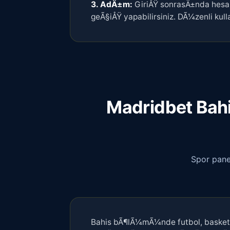
3. AdÄ±m:
GiriÅŸ sonrasÄ±nda hesab
geÃ§iÅŸ yapabilirsiniz. DÃ¼zenli kul
Madridbet Bah
Spor pane
Bahis bÃ¶lÃ¼mÃ¼nde futbol, basketbol