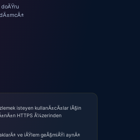
, doÄŸru
ardÄ±mcÄ±
izlemek isteyen kullanÄ±cÄ±lar iÃ§in
tÄ±nÄ±n HTTPS Ã¼zerinden
aklarÄ± ve iÅŸlem geÃ§miÅŸi aynÄ±