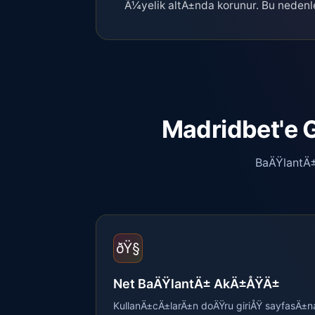
Ã¼yelik altÄ±nda korunur. Bu nedenle
Madridbet'e 
BaÄŸlantÄ±
ðŸ§­
Net BaÄŸlantÄ± AkÄ±ÅŸÄ±
KullanÄ±cÄ±larÄ±n doÄŸru giriÅŸ sayfasÄ±n