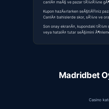
canlÄ± maÃ§ ve pazar tÃ¼rÃ¼ne gÃ¶r
Kupon hazÄ±rlarken seÃ§tiÄŸiniz pa
CanlÄ± bahislerde skor, sÃ¼re ve ora
Son onay ekranÄ±, kupondaki tÃ¼m s
veya hatalÄ± tutar seÃ§imini Ã¶nle
Madridbet O
Casino kate