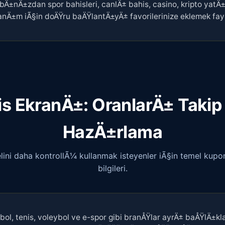
Ä±nÄ±zdan spor bahisleri, canlÄ± bahis, casino, kripto yat
lanÄ±m iÃ§in doÄŸru baÄŸlantÄ±yÄ± favorilerinize eklemek fay
is EkranÄ±: OranlarÄ± Takip
HazÄ±rlama
lini daha kontrollÃ¼ kullanmak isteyenler iÃ§in temel kupo
bilgileri.
, tenis, voleybol ve e-spor gibi branÅŸlar ayrÄ± baÅŸlÄ±klar a