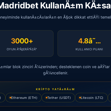
Madridbet KullanÄ±m KÄ±sa 
eneyiminde kullanÄ±cÄ±larÄ±n en Ã§ok dikkat ettiÄŸi temel 
3000+
4.8â˜…
OYUN Ä°Ã‡ERÄ°ÄžÄ°
KULLANICI PUANI
±mlar blok zinciri Ã¼zerinden; desteklenen coin ve aÄŸlar
gÃ¼ncellenir.
KRIPTO YATÄ±RÄ±M
)
Ethereum (ETH)
Tether (USDT)
Litecoin (LTC)