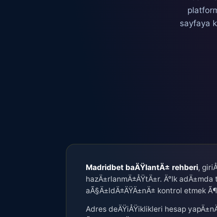
platfor
sayfaya 
Madridbet baÄŸlantÄ± rehberi
, gir
hazÄ±rlanmÄ±ÅŸtÄ±r. Ä°lk adÄ±mda
aÃ§Ä±ldÄ±ÄŸÄ±nÄ± kontrol etmek Ã¶n
Adres deÄŸiÅŸiklikleri hesap yapÄ±