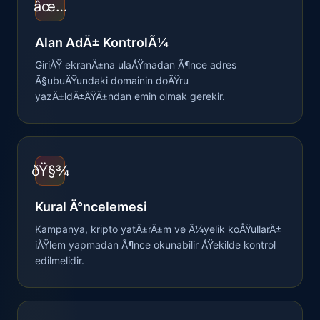
âœ…
Alan AdÄ± KontrolÃ¼
GiriÅŸ ekranÄ±na ulaÅŸmadan Ã¶nce adres
Ã§ubuÄŸundaki domainin doÄŸru
yazÄ±ldÄ±ÄŸÄ±ndan emin olmak gerekir.
ðŸ§¾
Kural Ä°ncelemesi
Kampanya, kripto yatÄ±rÄ±m ve Ã¼yelik koÅŸullarÄ±
iÅŸlem yapmadan Ã¶nce okunabilir ÅŸekilde kontrol
edilmelidir.