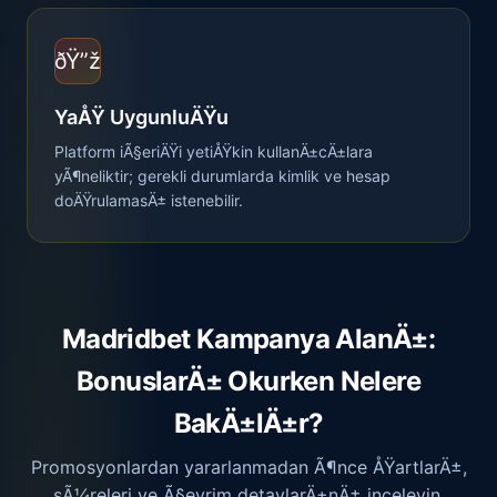
ðŸ”ž
YaÅŸ UygunluÄŸu
Platform iÃ§eriÄŸi yetiÅŸkin kullanÄ±cÄ±lara
yÃ¶neliktir; gerekli durumlarda kimlik ve hesap
doÄŸrulamasÄ± istenebilir.
Madridbet Kampanya AlanÄ±:
BonuslarÄ± Okurken Nelere
BakÄ±lÄ±r?
Promosyonlardan yararlanmadan Ã¶nce ÅŸartlarÄ±,
sÃ¼releri ve Ã§evrim detaylarÄ±nÄ± inceleyin.