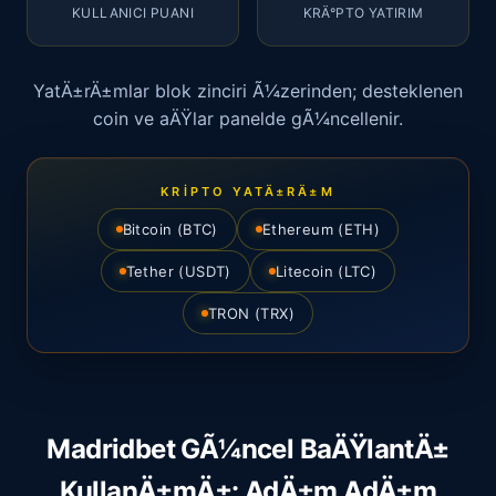
KULLANICI PUANI
KRÄ°PTO YATIRIM
YatÄ±rÄ±mlar blok zinciri Ã¼zerinden; desteklenen
coin ve aÄŸlar panelde gÃ¼ncellenir.
KRIPTO YATÄ±RÄ±M
Bitcoin (BTC)
Ethereum (ETH)
Tether (USDT)
Litecoin (LTC)
TRON (TRX)
Madridbet GÃ¼ncel BaÄŸlantÄ±
KullanÄ±mÄ±: AdÄ±m AdÄ±m