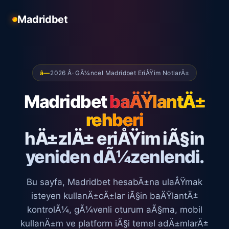
Madridbet
â—
2026 Â· GÃ¼ncel Madridbet EriÅŸim NotlarÄ±
Madridbet
baÄŸlantÄ±
rehberi
hÄ±zlÄ± eriÅŸim iÃ§in
yeniden dÃ¼zenlendi.
Bu sayfa, Madridbet hesabÄ±na ulaÅŸmak
isteyen kullanÄ±cÄ±lar iÃ§in baÄŸlantÄ±
kontrolÃ¼, gÃ¼venli oturum aÃ§ma, mobil
kullanÄ±m ve platform iÃ§i temel adÄ±mlarÄ±