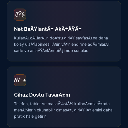
ðŸ§­
Net BaÄŸlantÄ± AkÄ±ÅŸÄ±
KullanÄ±cÄ±larÄ±n doÄŸru giriÅŸ sayfasÄ±na daha
kolay ulaÅŸabilmesi iÃ§in yÃ¶nlendirme adÄ±mlarÄ±
sade ve anlaÅŸÄ±lÄ±r biÃ§imde sunulur.
ðŸ“±
Cihaz Dostu TasarÄ±m
Telefon, tablet ve masaÃ¼stÃ¼ kullanÄ±mlarÄ±nda
menÃ¼lerin okunabilir olmasÄ±, giriÅŸ iÅŸlemini daha
pratik hale getirir.