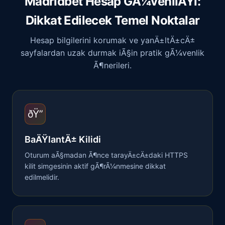
Madridbet Hesap GÃ¼venliÄŸi:
Dikkat Edilecek Temel Noktalar
Hesap bilgilerini korumak ve yanÄ±ltÄ±cÄ±
sayfalardan uzak durmak iÃ§in pratik gÃ¼venlik
Ã¶nerileri.
ðŸ”
BaÄŸlantÄ± Kilidi
Oturum aÃ§madan Ã¶nce tarayÄ±cÄ±daki HTTPS
kilit simgesinin aktif gÃ¶rÃ¼nmesine dikkat
edilmelidir.