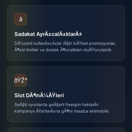
â­
Sadakat AyrÄ±calÄ±klarÄ±
DÃ¼zenli kullanÄ±cÄ±lar iÃ§in kiÅŸisel promosyonlar,
Ã¶zel limitler ve destek Ã¶ncelikleri oluÅŸturulabilir.
ðŸŽ°
Slot DÃ¶nÃ¼ÅŸleri
SeÃ§ili oyunlarda geÃ§erli freespin haklarÄ±
kampanya ÅŸartlarÄ±na gÃ¶re hesaba eklenebilir.