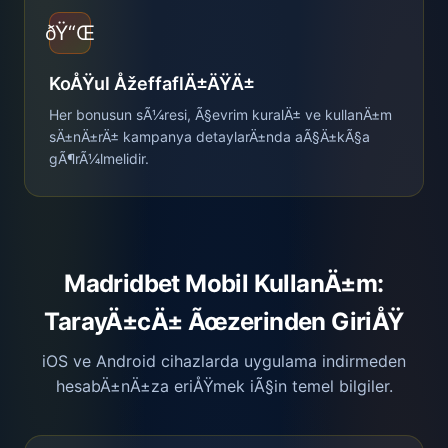
ðŸ“Œ
KoÅŸul ÅžeffaflÄ±ÄŸÄ±
Her bonusun sÃ¼resi, Ã§evrim kuralÄ± ve kullanÄ±m
sÄ±nÄ±rÄ± kampanya detaylarÄ±nda aÃ§Ä±kÃ§a
gÃ¶rÃ¼lmelidir.
Madridbet Mobil KullanÄ±m:
TarayÄ±cÄ± Ãœzerinden GiriÅŸ
iOS ve Android cihazlarda uygulama indirmeden
hesabÄ±nÄ±za eriÅŸmek iÃ§in temel bilgiler.