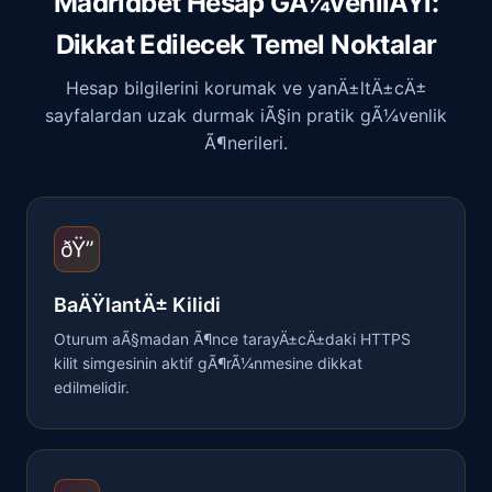
Madridbet Hesap GÃ¼venliÄŸi:
Dikkat Edilecek Temel Noktalar
Hesap bilgilerini korumak ve yanÄ±ltÄ±cÄ±
sayfalardan uzak durmak iÃ§in pratik gÃ¼venlik
Ã¶nerileri.
ðŸ”
BaÄŸlantÄ± Kilidi
Oturum aÃ§madan Ã¶nce tarayÄ±cÄ±daki HTTPS
kilit simgesinin aktif gÃ¶rÃ¼nmesine dikkat
edilmelidir.