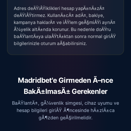
Adres deÄŸiÅŸiklikleri hesap yapÄ±nÄ±zÄ±
deÄŸiÅŸtirmez. KullanÄ±cÄ± adÄ±, bakiye,
kampanya haklarÄ± ve iÅŸlem geÃ§miÅŸi aynÄ±
Ã¼yelik altÄ±nda korunur. Bu nedenle doÄŸru
baÄŸlantÄ±ya ulaÅŸtÄ±ktan sonra normal giriÅŸ
bilgilerinizle oturum aÃ§abilirsiniz.
Madridbet'e Girmeden Ã–nce
BakÄ±lmasÄ± Gerekenler
BaÄŸlantÄ±, gÃ¼venlik simgesi, cihaz uyumu ve
hesap bilgileri giriÅŸ Ã¶ncesinde hÄ±zlÄ±ca
gÃ¶zden geÃ§irilmelidir.