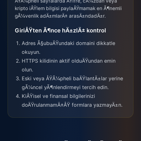
ÅŸÃ¼pheli sayfalarda ÅŸifre, cÃ¼zdan veya
kripto iÅŸlem bilgisi paylaÅŸmamak en Ã¶nemli
gÃ¼venlik adÄ±mlarÄ± arasÄ±ndadÄ±r.
GiriÅŸten Ã¶nce hÄ±zlÄ± kontrol
Adres Ã§ubuÄŸundaki domaini dikkatle
okuyun.
HTTPS kilidinin aktif olduÄŸundan emin
olun.
Eski veya ÅŸÃ¼pheli baÄŸlantÄ±lar yerine
gÃ¼ncel yÃ¶nlendirmeyi tercih edin.
KiÅŸisel ve finansal bilgilerinizi
doÄŸrulanmamÄ±ÅŸ formlara yazmayÄ±n.