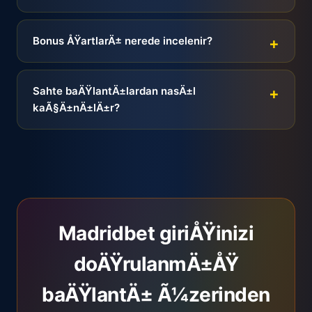
Bonus ÅŸartlarÄ± nerede incelenir?
Sahte baÄŸlantÄ±lardan nasÄ±l
kaÃ§Ä±nÄ±lÄ±r?
Madridbet giriÅŸinizi
doÄŸrulanmÄ±ÅŸ
baÄŸlantÄ± Ã¼zerinden