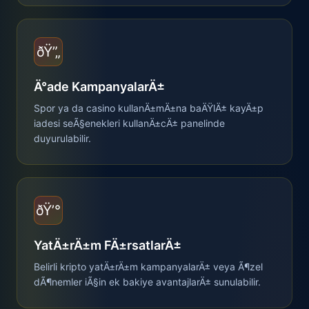
ðŸ”„
Ä°ade KampanyalarÄ±
Spor ya da casino kullanÄ±mÄ±na baÄŸlÄ± kayÄ±p
iadesi seÃ§enekleri kullanÄ±cÄ± panelinde
duyurulabilir.
ðŸ’°
YatÄ±rÄ±m FÄ±rsatlarÄ±
Belirli kripto yatÄ±rÄ±m kampanyalarÄ± veya Ã¶zel
dÃ¶nemler iÃ§in ek bakiye avantajlarÄ± sunulabilir.