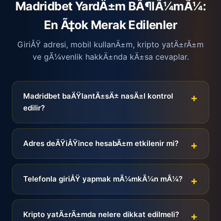
Madridbet YardÄ±m BÃ¶lÃ¼mÃ¼:
En Ã‡ok Merak Edilenler
GiriÅŸ adresi, mobil kullanÄ±m, kripto yatÄ±rÄ±m
ve gÃ¼venlik hakkÄ±nda kÄ±sa cevaplar.
Madridbet baÄŸlantÄ±sÄ± nasÄ±l kontrol
edilir?
Adres deÄŸiÅŸince hesabÄ±m etkilenir mi?
Telefonla giriÅŸ yapmak mÃ¼mkÃ¼n mÃ¼?
Kripto yatÄ±rÄ±mda nelere dikkat edilmeli?