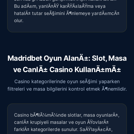
Bu adÄ±m, yanlÄ±ÅŸ karÅŸÄ±laÅŸma veya
hatalÄ± tutar seÃ§imini Ã¶nlemeye yardÄ±mcÄ±
olur.
Madridbet Oyun AlanÄ±: Slot, Masa
ve CanlÄ± Casino KullanÄ±mÄ±
Casino kategorilerinde oyun seÃ§imi yaparken
filtreleri ve masa bilgilerini kontrol etmek Ã¶nemlidir.
Casino bÃ¶lÃ¼mÃ¼nde slotlar, masa oyunlarÄ±,
canlÄ± krupiyeli masalar ve oyun ÅŸovlarÄ±
farklÄ± kategorilerde sunulur. SaÄŸlayÄ±cÄ±,