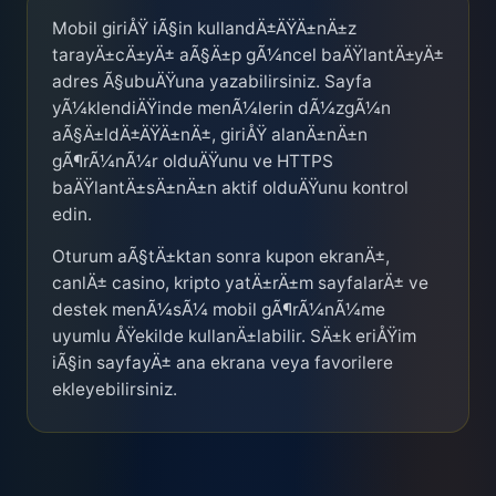
Mobil giriÅŸ iÃ§in kullandÄ±ÄŸÄ±nÄ±z
tarayÄ±cÄ±yÄ± aÃ§Ä±p gÃ¼ncel baÄŸlantÄ±yÄ±
adres Ã§ubuÄŸuna yazabilirsiniz. Sayfa
yÃ¼klendiÄŸinde menÃ¼lerin dÃ¼zgÃ¼n
aÃ§Ä±ldÄ±ÄŸÄ±nÄ±, giriÅŸ alanÄ±nÄ±n
gÃ¶rÃ¼nÃ¼r olduÄŸunu ve HTTPS
baÄŸlantÄ±sÄ±nÄ±n aktif olduÄŸunu kontrol
edin.
Oturum aÃ§tÄ±ktan sonra kupon ekranÄ±,
canlÄ± casino, kripto yatÄ±rÄ±m sayfalarÄ± ve
destek menÃ¼sÃ¼ mobil gÃ¶rÃ¼nÃ¼me
uyumlu ÅŸekilde kullanÄ±labilir. SÄ±k eriÅŸim
iÃ§in sayfayÄ± ana ekrana veya favorilere
ekleyebilirsiniz.