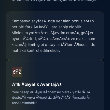
Kampanya sayfasÄ±nda yer alan bonuslarÄ±n
her biri farklÄ± koÅŸullara sahip olabilir.
Minimum yatÄ±rÄ±m, Ã§evrim oranÄ±, geÃ§erli
oyun tÃ¼rleri, sÃ¼re sÄ±nÄ±rÄ± ve maksimum
kazanÃ§ limiti gibi detaylar iÅŸlem Ã¶ncesinde
mutlaka kontrol edilmelidir.
ðŸŽ
Ä°lk Ãœyelik AvantajÄ±
Yeni hesaplar iÃ§in dÃ¶nemsel olarak yatÄ±rÄ±m
desteÄŸi veya Ã¼cretsiz dÃ¶nÃ¼ÅŸ fÄ±rsatlarÄ±
tanÄ±mlanabilir.