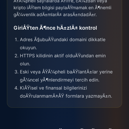
ÅŸÃ¼pheli sayfalarda ÅŸifre, cÃ¼zdan veya
kripto iÅŸlem bilgisi paylaÅŸmamak en Ã¶nemli
gÃ¼venlik adÄ±mlarÄ± arasÄ±ndadÄ±r.
GiriÅŸten Ã¶nce hÄ±zlÄ± kontrol
Adres Ã§ubuÄŸundaki domaini dikkatle
okuyun.
HTTPS kilidinin aktif olduÄŸundan emin
olun.
Eski veya ÅŸÃ¼pheli baÄŸlantÄ±lar yerine
gÃ¼ncel yÃ¶nlendirmeyi tercih edin.
KiÅŸisel ve finansal bilgilerinizi
doÄŸrulanmamÄ±ÅŸ formlara yazmayÄ±n.