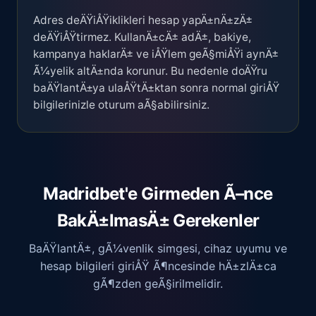
Adres deÄŸiÅŸiklikleri hesap yapÄ±nÄ±zÄ±
deÄŸiÅŸtirmez. KullanÄ±cÄ± adÄ±, bakiye,
kampanya haklarÄ± ve iÅŸlem geÃ§miÅŸi aynÄ±
Ã¼yelik altÄ±nda korunur. Bu nedenle doÄŸru
baÄŸlantÄ±ya ulaÅŸtÄ±ktan sonra normal giriÅŸ
bilgilerinizle oturum aÃ§abilirsiniz.
Madridbet'e Girmeden Ã–nce
BakÄ±lmasÄ± Gerekenler
BaÄŸlantÄ±, gÃ¼venlik simgesi, cihaz uyumu ve
hesap bilgileri giriÅŸ Ã¶ncesinde hÄ±zlÄ±ca
gÃ¶zden geÃ§irilmelidir.