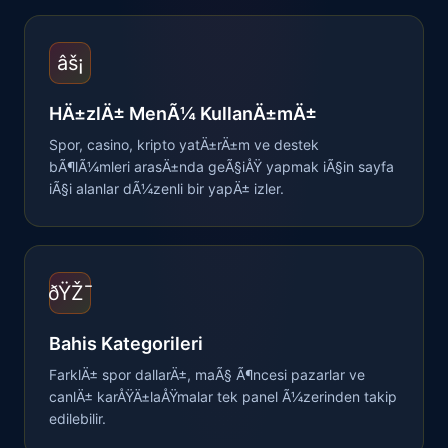
âš¡
HÄ±zlÄ± MenÃ¼ KullanÄ±mÄ±
Spor, casino, kripto yatÄ±rÄ±m ve destek
bÃ¶lÃ¼mleri arasÄ±nda geÃ§iÅŸ yapmak iÃ§in sayfa
iÃ§i alanlar dÃ¼zenli bir yapÄ± izler.
ðŸŽ¯
Bahis Kategorileri
FarklÄ± spor dallarÄ±, maÃ§ Ã¶ncesi pazarlar ve
canlÄ± karÅŸÄ±laÅŸmalar tek panel Ã¼zerinden takip
edilebilir.