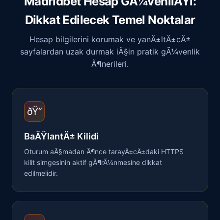
Madridbet Hesap GÃ¼venliÄŸi:
Dikkat Edilecek Temel Noktalar
Hesap bilgilerini korumak ve yanÄ±ltÄ±cÄ±
sayfalardan uzak durmak iÃ§in pratik gÃ¼venlik
Ã¶nerileri.
ðŸ”
BaÄŸlantÄ± Kilidi
Oturum aÃ§madan Ã¶nce tarayÄ±cÄ±daki HTTPS
kilit simgesinin aktif gÃ¶rÃ¼nmesine dikkat
edilmelidir.