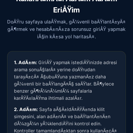
EriÅŸim
DoÄŸru sayfaya ulaÅŸmak, gÃ¼venli baÄŸlantÄ±yÄ±
gÃ¶rmek ve hesabÄ±nÄ±za sorunsuz giriÅŸ yapmak
iÃ§in kÄ±sa yol haritasÄ±.
1. AdÄ±m:
GiriÅŸ yapmak istediÄŸinizde adresi
arama sonuÃ§larÄ± yerine doÄŸrudan
tarayÄ±cÄ± Ã§ubuÄŸuna yazmanÄ±z daha
gÃ¼venli bir baÅŸlangÄ±Ã§ saÄŸlar. BÃ¶ylece
benzer gÃ¶rÃ¼nÃ¼mlÃ¼ sayfalarla
karÅŸÄ±laÅŸma ihtimali azalÄ±r.
2. AdÄ±m:
Sayfa aÃ§Ä±ldÄ±ÄŸÄ±nda kilit
simgesini, alan adÄ±nÄ± ve baÄŸlantÄ±nÄ±n
dÃ¼zgÃ¼n yÃ¼klendiÄŸini kontrol edin.
Kontroller tamamlandÄ±ktan sonra kullanÄ±cÄ±