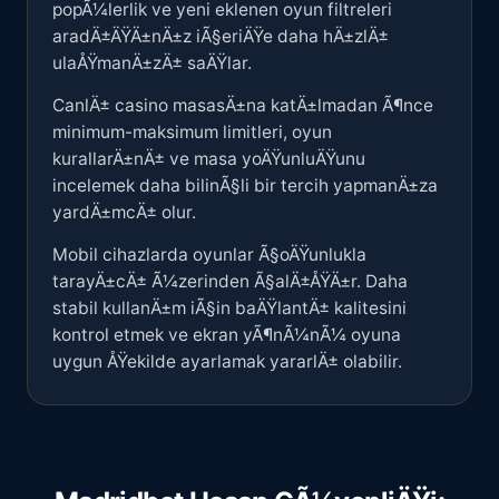
popÃ¼lerlik ve yeni eklenen oyun filtreleri
aradÄ±ÄŸÄ±nÄ±z iÃ§eriÄŸe daha hÄ±zlÄ±
ulaÅŸmanÄ±zÄ± saÄŸlar.
CanlÄ± casino masasÄ±na katÄ±lmadan Ã¶nce
minimum-maksimum limitleri, oyun
kurallarÄ±nÄ± ve masa yoÄŸunluÄŸunu
incelemek daha bilinÃ§li bir tercih yapmanÄ±za
yardÄ±mcÄ± olur.
Mobil cihazlarda oyunlar Ã§oÄŸunlukla
tarayÄ±cÄ± Ã¼zerinden Ã§alÄ±ÅŸÄ±r. Daha
stabil kullanÄ±m iÃ§in baÄŸlantÄ± kalitesini
kontrol etmek ve ekran yÃ¶nÃ¼nÃ¼ oyuna
uygun ÅŸekilde ayarlamak yararlÄ± olabilir.