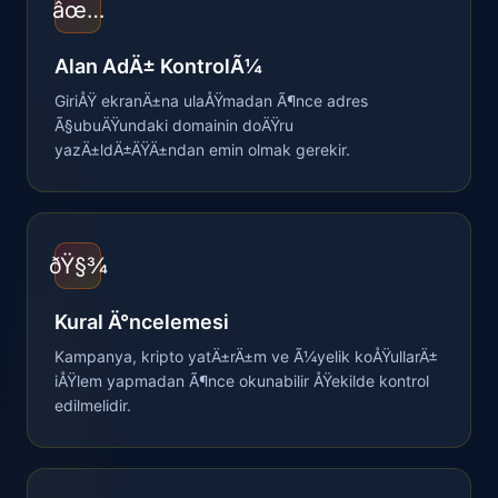
âœ…
Alan AdÄ± KontrolÃ¼
GiriÅŸ ekranÄ±na ulaÅŸmadan Ã¶nce adres
Ã§ubuÄŸundaki domainin doÄŸru
yazÄ±ldÄ±ÄŸÄ±ndan emin olmak gerekir.
ðŸ§¾
Kural Ä°ncelemesi
Kampanya, kripto yatÄ±rÄ±m ve Ã¼yelik koÅŸullarÄ±
iÅŸlem yapmadan Ã¶nce okunabilir ÅŸekilde kontrol
edilmelidir.