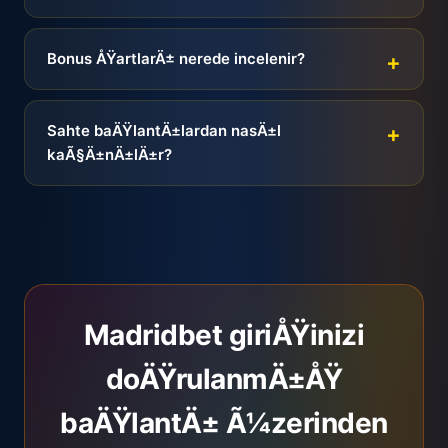
Bonus ÅŸartlarÄ± nerede incelenir?
Sahte baÄŸlantÄ±lardan nasÄ±l
kaÃ§Ä±nÄ±lÄ±r?
Madridbet giriÅŸinizi
doÄŸrulanmÄ±ÅŸ
baÄŸlantÄ± Ã¼zerinden