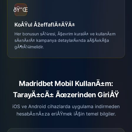
ðŸ“Œ
KoÅŸul ÅžeffaflÄ±ÄŸÄ±
Her bonusun sÃ¼resi, Ã§evrim kuralÄ± ve kullanÄ±m
sÄ±nÄ±rÄ± kampanya detaylarÄ±nda aÃ§Ä±kÃ§a
gÃ¶rÃ¼lmelidir.
Madridbet Mobil KullanÄ±m:
TarayÄ±cÄ± Ãœzerinden GiriÅŸ
iOS ve Android cihazlarda uygulama indirmeden
hesabÄ±nÄ±za eriÅŸmek iÃ§in temel bilgiler.