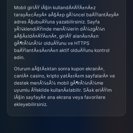
Mobil giriÅŸ iÃ§in kullandÄ±ÄŸÄ±nÄ±z
tarayÄ±cÄ±yÄ± aÃ§Ä±p gÃ¼ncel baÄŸlantÄ±yÄ±
adres Ã§ubuÄŸuna yazabilirsiniz. Sayfa
yÃ¼klendiÄŸinde menÃ¼lerin dÃ¼zgÃ¼n
aÃ§Ä±ldÄ±ÄŸÄ±nÄ±, giriÅŸ alanÄ±nÄ±n
gÃ¶rÃ¼nÃ¼r olduÄŸunu ve HTTPS
baÄŸlantÄ±sÄ±nÄ±n aktif olduÄŸunu kontrol
edin.
Oturum aÃ§tÄ±ktan sonra kupon ekranÄ±,
canlÄ± casino, kripto yatÄ±rÄ±m sayfalarÄ± ve
destek menÃ¼sÃ¼ mobil gÃ¶rÃ¼nÃ¼me
uyumlu ÅŸekilde kullanÄ±labilir. SÄ±k eriÅŸim
iÃ§in sayfayÄ± ana ekrana veya favorilere
ekleyebilirsiniz.