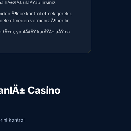
hÄ±zlÄ± ulaÅŸabilirsiniz.
den Ã¶nce kontrol etmek gerekir.
acele etmeden vermeniz Ã¶nerilir.
u adÄ±m, yanlÄ±ÅŸ karÅŸÄ±laÅŸma
anlÄ± Casino
rini kontrol