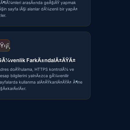
Ã¶lÃ¼mleri arasÄ±nda geÃ§iÅŸ yapmak
Ã§in sayfa iÃ§i alanlar dÃ¼zenli bir yapÄ±
zler.
Ÿ›¡ï¸
GÃ¼venlik FarkÄ±ndalÄ±ÄŸÄ±
dres doÄŸrulama, HTTPS kontrolÃ¼ ve
esap bilgilerini yalnÄ±zca gÃ¼venilir
ayfalarda kullanma alÄ±ÅŸkanlÄ±ÄŸÄ± Ã¶ne
§Ä±karÄ±lÄ±r.