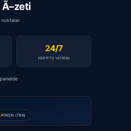
Ã–zeti
noktalar.
24/7
KRÄ°PTO YATIRIM
 panelde
TRON (TRX)