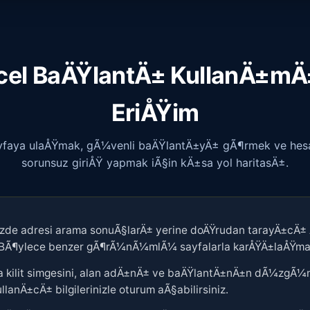
cel BaÄŸlantÄ± KullanÄ±m
EriÅŸim
yfaya ulaÅŸmak, gÃ¼venli baÄŸlantÄ±yÄ± gÃ¶rmek ve he
sorunsuz giriÅŸ yapmak iÃ§in kÄ±sa yol haritasÄ±.
nizde adresi arama sonuÃ§larÄ± yerine doÄŸrudan tarayÄ±c
 BÃ¶ylece benzer gÃ¶rÃ¼nÃ¼mlÃ¼ sayfalarla karÅŸÄ±laÅŸma i
ilit simgesini, alan adÄ±nÄ± ve baÄŸlantÄ±nÄ±n dÃ¼zgÃ¼n 
lanÄ±cÄ± bilgilerinizle oturum aÃ§abilirsiniz.