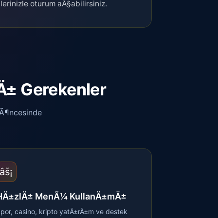
rinizle oturum aÃ§abilirsiniz.
Ä± Gerekenler
 Ã¶ncesinde
âš¡
HÄ±zlÄ± MenÃ¼ KullanÄ±mÄ±
por, casino, kripto yatÄ±rÄ±m ve destek