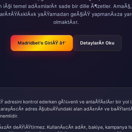
m iÃ§i temel adÄ±mlarÄ± sade bir dille Ã¶zetler. AmaÃ§
karÄ±ÅŸÄ±klÄ±k yaÅŸamadan geÃ§iÅŸ yapmanÄ±za y
olmaktÄ±r.
Madridbet'e GiriÅŸ â†’
DetaylarÄ± Oku
iÅŸ adresini kontrol ederken gÃ¼venli ve anlaÅŸÄ±lÄ±r bir yol 
 tarayÄ±cÄ± adres Ã§ubuÄŸundaki alan adÄ±nÄ± ve baÄŸlan
emlidir.
nÄ±zÄ± deÄŸiÅŸtirmez. KullanÄ±cÄ± adÄ±, bakiye, kampanya h