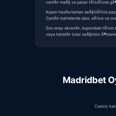
canlÄ± maÃ§ ve pazar tÃ¼rÃ¼ne gÃ¶r
Kupon hazÄ±rlarken seÃ§tiÄŸiniz pa
CanlÄ± bahislerde skor, sÃ¼re ve ora
Son onay ekranÄ±, kupondaki tÃ¼m s
veya hatalÄ± tutar seÃ§imini Ã¶nle
Madridbet O
Casino kate