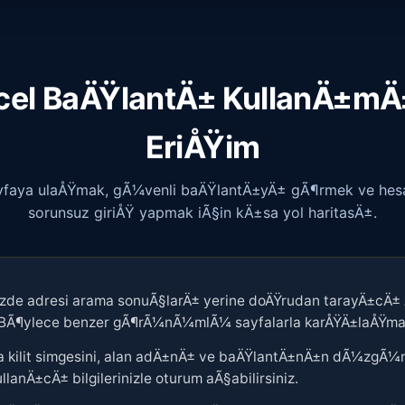
cel BaÄŸlantÄ± KullanÄ±m
EriÅŸim
yfaya ulaÅŸmak, gÃ¼venli baÄŸlantÄ±yÄ± gÃ¶rmek ve he
sorunsuz giriÅŸ yapmak iÃ§in kÄ±sa yol haritasÄ±.
nizde adresi arama sonuÃ§larÄ± yerine doÄŸrudan tarayÄ±c
 BÃ¶ylece benzer gÃ¶rÃ¼nÃ¼mlÃ¼ sayfalarla karÅŸÄ±laÅŸma i
ilit simgesini, alan adÄ±nÄ± ve baÄŸlantÄ±nÄ±n dÃ¼zgÃ¼n 
lanÄ±cÄ± bilgilerinizle oturum aÃ§abilirsiniz.