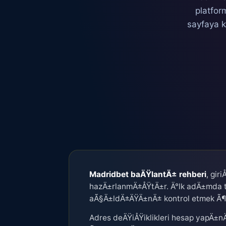
platfor
sayfaya 
Madridbet baÄŸlantÄ± rehberi
, gir
hazÄ±rlanmÄ±ÅŸtÄ±r. Ä°lk adÄ±mda
aÃ§Ä±ldÄ±ÄŸÄ±nÄ± kontrol etmek Ã¶n
Adres deÄŸiÅŸiklikleri hesap yapÄ±