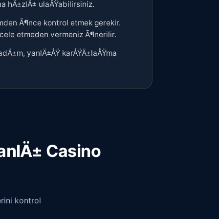
hÄ±zlÄ± ulaÅŸabilirsiniz.
den Ã¶nce kontrol etmek gerekir.
acele etmeden vermeniz Ã¶nerilir.
u adÄ±m, yanlÄ±ÅŸ karÅŸÄ±laÅŸma
anlÄ± Casino
rini kontrol