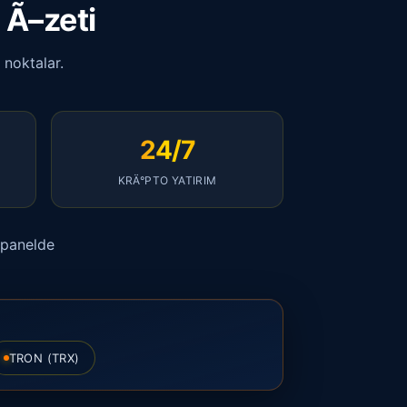
Ã–zeti
noktalar.
24/7
KRÄ°PTO YATIRIM
 panelde
TRON (TRX)