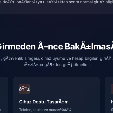
 doÄŸru baÄŸlantÄ±ya ulaÅŸtÄ±ktan sonra normal giriÅŸ bilgile
Girmeden Ã–nce BakÄ±lmas
, gÃ¼venlik simgesi, cihaz uyumu ve hesap bilgileri giriÅŸ
hÄ±zlÄ±ca gÃ¶zden geÃ§irilmelidir.
ðŸ“±
Cihaz Dostu TasarÄ±m
a
Telefon, tablet ve masaÃ¼stÃ¼
S