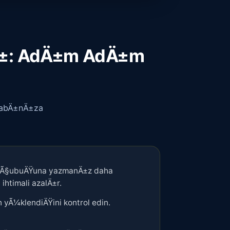
Ä±: AdÄ±m AdÄ±m
sabÄ±nÄ±za
Ä± Ã§ubuÄŸuna yazmanÄ±z daha
htimali azalÄ±r.
yÃ¼klendiÄŸini kontrol edin.