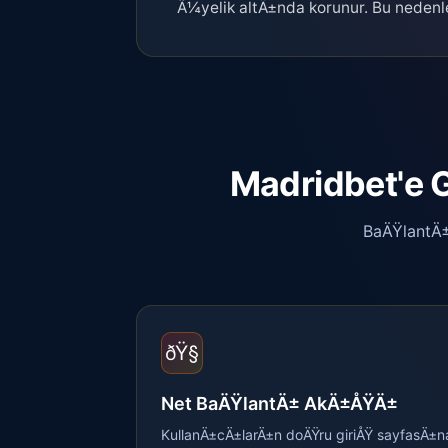
Ã¼yelik altÄ±nda korunur. Bu nedenle
Madridbet'e 
BaÄŸlantÄ±
ðŸ§­
Net BaÄŸlantÄ± AkÄ±ÅŸÄ±
KullanÄ±cÄ±larÄ±n doÄŸru giriÅŸ sayfasÄ±n