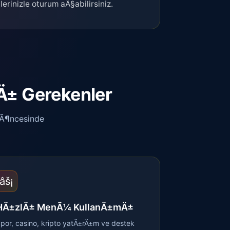
rinizle oturum aÃ§abilirsiniz.
Ä± Gerekenler
 Ã¶ncesinde
âš¡
HÄ±zlÄ± MenÃ¼ KullanÄ±mÄ±
por, casino, kripto yatÄ±rÄ±m ve destek