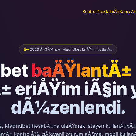
Kontrol NoktalarÄ±
Bahis A
â—
2026 Â· GÃ¼ncel Madridbet EriÅŸim NotlarÄ±
dbet
baÄŸlantÄ± 
± eriÅŸim iÃ§in 
dÃ¼zenlendi.
a, Madridbet hesabÄ±na ulaÅŸmak isteyen kullanÄ±cÄ±l
ntÄ± kontrolÃ¼, gÃ¼venli oturum aÃ§ma, mobil kulla