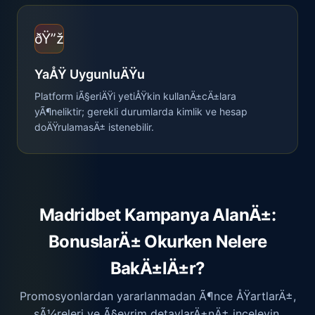
ðŸ”ž
YaÅŸ UygunluÄŸu
Platform iÃ§eriÄŸi yetiÅŸkin kullanÄ±cÄ±lara
yÃ¶neliktir; gerekli durumlarda kimlik ve hesap
doÄŸrulamasÄ± istenebilir.
Madridbet Kampanya AlanÄ±:
BonuslarÄ± Okurken Nelere
BakÄ±lÄ±r?
Promosyonlardan yararlanmadan Ã¶nce ÅŸartlarÄ±,
sÃ¼releri ve Ã§evrim detaylarÄ±nÄ± inceleyin.