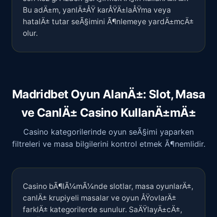
Bu adÄ±m, yanlÄ±ÅŸ karÅŸÄ±laÅŸma veya
hatalÄ± tutar seÃ§imini Ã¶nlemeye yardÄ±mcÄ±
olur.
Madridbet Oyun AlanÄ±: Slot, Masa
ve CanlÄ± Casino KullanÄ±mÄ±
Casino kategorilerinde oyun seÃ§imi yaparken
filtreleri ve masa bilgilerini kontrol etmek Ã¶nemlidir.
Casino bÃ¶lÃ¼mÃ¼nde slotlar, masa oyunlarÄ±,
canlÄ± krupiyeli masalar ve oyun ÅŸovlarÄ±
farklÄ± kategorilerde sunulur. SaÄŸlayÄ±cÄ±,