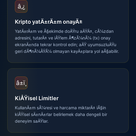
â‚¿
Kripto yatÄ±rÄ±m onayÄ±
YatÄ±rÄ±m ve Ã§ekimde doÄŸru aÄŸÄ±, cÃ¼zdan
adresini, tutarÄ± ve iÅŸlem Ã¶zÃ¼nÃ¼ (tx) onay
ekranÄ±nda tekrar kontrol edin; aÄŸ uyumsuzluÄŸu
geri dÃ¶nÃ¼ÅŸÃ¼ olmayan kayÄ±plara yol aÃ§abilir.
â±ï¸
KiÅŸisel Limitler
KullanÄ±m sÃ¼resi ve harcama miktarÄ± iÃ§in
kiÅŸisel sÄ±nÄ±rlar belirlemek daha dengeli bir
deneyim saÄŸlar.