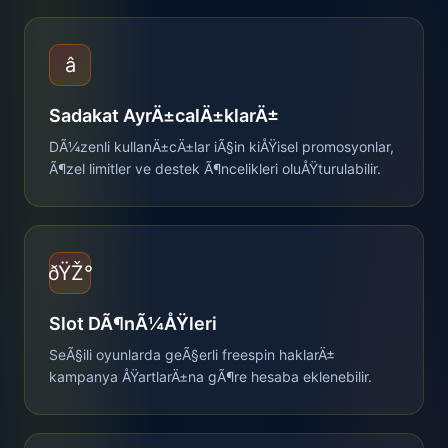
â­
Sadakat AyrÄ±calÄ±klarÄ±
DÃ¼zenli kullanÄ±cÄ±lar iÃ§in kiÅŸisel promosyonlar,
Ã¶zel limitler ve destek Ã¶ncelikleri oluÅŸturulabilir.
ðŸŽ°
Slot DÃ¶nÃ¼ÅŸleri
SeÃ§ili oyunlarda geÃ§erli freespin haklarÄ±
kampanya ÅŸartlarÄ±na gÃ¶re hesaba eklenebilir.