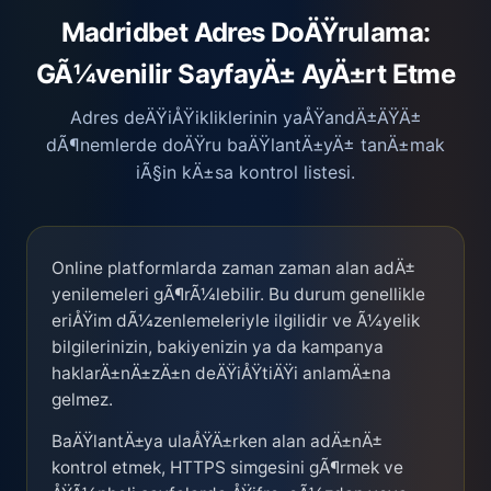
Madridbet Adres DoÄŸrulama:
GÃ¼venilir SayfayÄ± AyÄ±rt Etme
Adres deÄŸiÅŸikliklerinin yaÅŸandÄ±ÄŸÄ±
dÃ¶nemlerde doÄŸru baÄŸlantÄ±yÄ± tanÄ±mak
iÃ§in kÄ±sa kontrol listesi.
Online platformlarda zaman zaman alan adÄ±
yenilemeleri gÃ¶rÃ¼lebilir. Bu durum genellikle
eriÅŸim dÃ¼zenlemeleriyle ilgilidir ve Ã¼yelik
bilgilerinizin, bakiyenizin ya da kampanya
haklarÄ±nÄ±zÄ±n deÄŸiÅŸtiÄŸi anlamÄ±na
gelmez.
BaÄŸlantÄ±ya ulaÅŸÄ±rken alan adÄ±nÄ±
kontrol etmek, HTTPS simgesini gÃ¶rmek ve