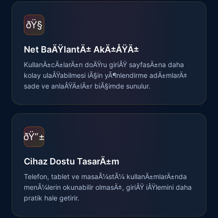
ðŸ§­
Net BaÄŸlantÄ± AkÄ±ÅŸÄ±
KullanÄ±cÄ±larÄ±n doÄŸru giriÅŸ sayfasÄ±na daha
kolay ulaÅŸabilmesi iÃ§in yÃ¶nlendirme adÄ±mlarÄ±
sade ve anlaÅŸÄ±lÄ±r biÃ§imde sunulur.
ðŸ“±
Cihaz Dostu TasarÄ±m
Telefon, tablet ve masaÃ¼stÃ¼ kullanÄ±mlarÄ±nda
menÃ¼lerin okunabilir olmasÄ±, giriÅŸ iÅŸlemini daha
pratik hale getirir.