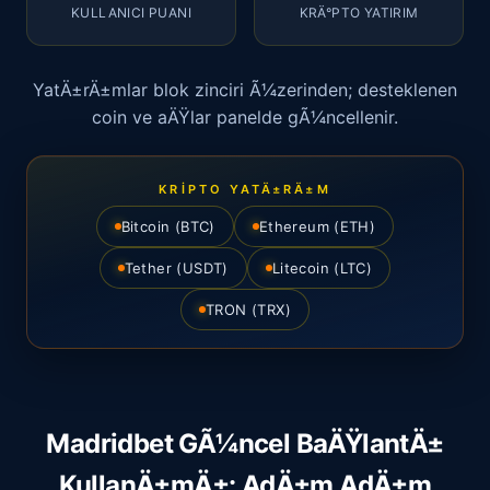
KULLANICI PUANI
KRÄ°PTO YATIRIM
YatÄ±rÄ±mlar blok zinciri Ã¼zerinden; desteklenen
coin ve aÄŸlar panelde gÃ¼ncellenir.
KRIPTO YATÄ±RÄ±M
Bitcoin (BTC)
Ethereum (ETH)
Tether (USDT)
Litecoin (LTC)
TRON (TRX)
Madridbet GÃ¼ncel BaÄŸlantÄ±
KullanÄ±mÄ±: AdÄ±m AdÄ±m