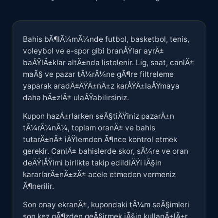
Bahis bÃ¶lÃ¼mÃ¼nde futbol, basketbol, tenis,
voleybol ve e-spor gibi branÅŸlar ayrÄ±
baÅŸlÄ±klar altÄ±nda listelenir. Lig, saat, canlÄ±
maÃ§ ve pazar tÃ¼rÃ¼ne gÃ¶re filtreleme
yaparak aradÄ±ÄŸÄ±nÄ±z karÅŸÄ±laÅŸmaya
daha hÄ±zlÄ± ulaÅŸabilirsiniz.
Kupon hazÄ±rlarken seÃ§tiÄŸiniz pazarÄ±n
tÃ¼rÃ¼nÃ¼, toplam oranÄ± ve bahis
tutarÄ±nÄ± iÅŸlemden Ã¶nce kontrol etmek
gerekir. CanlÄ± bahislerde skor, sÃ¼re ve oran
deÄŸiÅŸimi birlikte takip edildiÄŸi iÃ§in
kararlarÄ±nÄ±zÄ± acele etmeden vermeniz
Ã¶nerilir.
Son onay ekranÄ±, kupondaki tÃ¼m seÃ§imleri
son kez gÃ¶zden geÃ§irmek iÃ§in kullanÄ±lÄ±r.