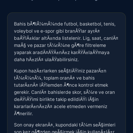
Bahis bÃ¶lÃ¼mÃ¼nde futbol, basketbol, tenis,
voleybol ve e-spor gibi branÅŸlar ayrÄ±
baÅŸlÄ±klar altÄ±nda listelenir. Lig, saat, canlÄ±
maÃ§ ve pazar tÃ¼rÃ¼ne gÃ¶re filtreleme
yaparak aradÄ±ÄŸÄ±nÄ±z karÅŸÄ±laÅŸmaya
daha hÄ±zlÄ± ulaÅŸabilirsiniz.
Kupon hazÄ±rlarken seÃ§tiÄŸiniz pazarÄ±n
tÃ¼rÃ¼nÃ¼, toplam oranÄ± ve bahis
tutarÄ±nÄ± iÅŸlemden Ã¶nce kontrol etmek
gerekir. CanlÄ± bahislerde skor, sÃ¼re ve oran
deÄŸiÅŸimi birlikte takip edildiÄŸi iÃ§in
kararlarÄ±nÄ±zÄ± acele etmeden vermeniz
Ã¶nerilir.
Son onay ekranÄ±, kupondaki tÃ¼m seÃ§imleri
son kez gÃ¶zden geÃ§irmek iÃ§in kullanÄ±lÄ±r.