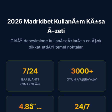
2026 Madridbet KullanÄ±m KÄ±sa
Ã–zeti
GiriÅŸ deneyiminde kullanÄ±cÄ±larÄ±n en Ã§ok
dikkat ettiÄŸi temel noktalar.
7/24
3000+
BAÄžLANTI
OYUN Ä°Ã‡ERÄ°ÄžÄ°
KONTROLÃœ
4.8â˜…
24/7