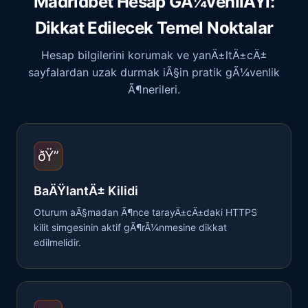
Madridbet Hesap GÃ¼venliÄŸi:
Dikkat Edilecek Temel Noktalar
Hesap bilgilerini korumak ve yanÄ±ltÄ±cÄ±
sayfalardan uzak durmak iÃ§in pratik gÃ¼venlik
Ã¶nerileri.
ðŸ”
BaÄŸlantÄ± Kilidi
Oturum aÃ§madan Ã¶nce tarayÄ±cÄ±daki HTTPS
kilit simgesinin aktif gÃ¶rÃ¼nmesine dikkat
edilmelidir.