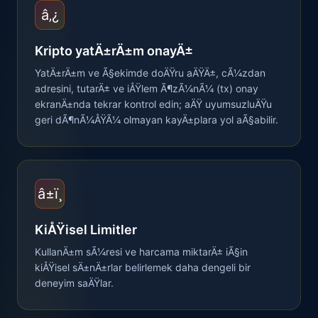
â‚¿
Kripto yatÄ±rÄ±m onayÄ±
YatÄ±rÄ±m ve Ã§ekimde doÄŸru aÄŸÄ±, cÃ¼zdan
adresini, tutarÄ± ve iÅŸlem Ã¶zÃ¼nÃ¼ (tx) onay
ekranÄ±nda tekrar kontrol edin; aÄŸ uyumsuzluÄŸu
geri dÃ¶nÃ¼ÅŸÃ¼ olmayan kayÄ±plara yol aÃ§abilir.
â±ï¸
KiÅŸisel Limitler
KullanÄ±m sÃ¼resi ve harcama miktarÄ± iÃ§in
kiÅŸisel sÄ±nÄ±rlar belirlemek daha dengeli bir
deneyim saÄŸlar.