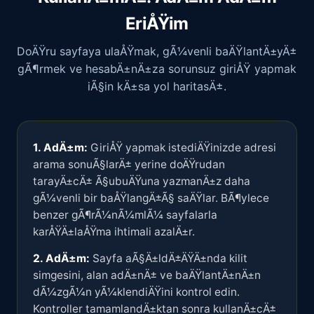
EriÅŸim
DoÄŸru sayfaya ulaÅŸmak, gÃ¼venli baÄŸlantÄ±yÄ±
gÃ¶rmek ve hesabÄ±nÄ±za sorunsuz giriÅŸ yapmak
iÃ§in kÄ±sa yol haritasÄ±.
1. AdÄ±m:
GiriÅŸ yapmak istediÄŸinizde adresi
arama sonuÃ§larÄ± yerine doÄŸrudan
tarayÄ±cÄ± Ã§ubuÄŸuna yazmanÄ±z daha
gÃ¼venli bir baÅŸlangÄ±Ã§ saÄŸlar. BÃ¶ylece
benzer gÃ¶rÃ¼nÃ¼mlÃ¼ sayfalarla
karÅŸÄ±laÅŸma ihtimali azalÄ±r.
2. AdÄ±m:
Sayfa aÃ§Ä±ldÄ±ÄŸÄ±nda kilit
simgesini, alan adÄ±nÄ± ve baÄŸlantÄ±nÄ±n
dÃ¼zgÃ¼n yÃ¼klendiÄŸini kontrol edin.
Kontroller tamamlandÄ±ktan sonra kullanÄ±cÄ±