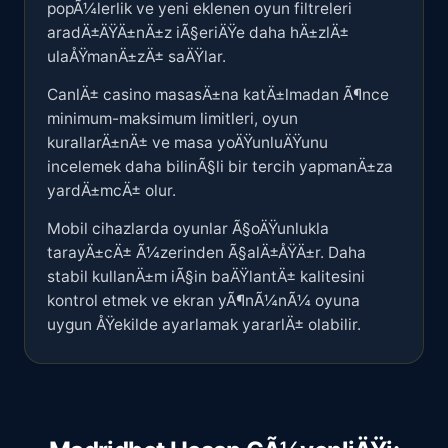
popÃ¼lerlik ve yeni eklenen oyun filtreleri
aradÄ±ÄŸÄ±nÄ±z iÃ§eriÄŸe daha hÄ±zlÄ±
ulaÅŸmanÄ±zÄ± saÄŸlar.
CanlÄ± casino masasÄ±na katÄ±lmadan Ã¶nce
minimum-maksimum limitleri, oyun
kurallarÄ±nÄ± ve masa yoÄŸunluÄŸunu
incelemek daha bilinÃ§li bir tercih yapmanÄ±za
yardÄ±mcÄ± olur.
Mobil cihazlarda oyunlar Ã§oÄŸunlukla
tarayÄ±cÄ± Ã¼zerinden Ã§alÄ±ÅŸÄ±r. Daha
stabil kullanÄ±m iÃ§in baÄŸlantÄ± kalitesini
kontrol etmek ve ekran yÃ¶nÃ¼nÃ¼ oyuna
uygun ÅŸekilde ayarlamak yararlÄ± olabilir.