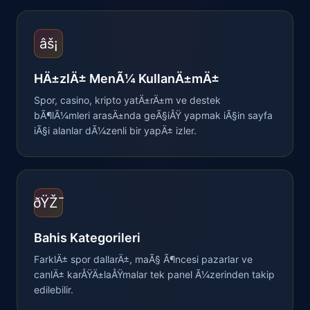
âš¡
HÄ±zlÄ± MenÃ¼ KullanÄ±mÄ±
Spor, casino, kripto yatÄ±rÄ±m ve destek
bÃ¶lÃ¼mleri arasÄ±nda geÃ§iÅŸ yapmak iÃ§in sayfa
iÃ§i alanlar dÃ¼zenli bir yapÄ± izler.
ðŸŽ¯
Bahis Kategorileri
FarklÄ± spor dallarÄ±, maÃ§ Ã¶ncesi pazarlar ve
canlÄ± karÅŸÄ±laÅŸmalar tek panel Ã¼zerinden takip
edilebilir.