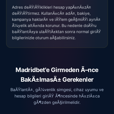
Adres deÄŸiÅŸiklikleri hesap yapÄ±nÄ±zÄ±
deÄŸiÅŸtirmez. KullanÄ±cÄ± adÄ±, bakiye,
kampanya haklarÄ± ve iÅŸlem geÃ§miÅŸi aynÄ±
Ã¼yelik altÄ±nda korunur. Bu nedenle doÄŸru
baÄŸlantÄ±ya ulaÅŸtÄ±ktan sonra normal giriÅŸ
bilgilerinizle oturum aÃ§abilirsiniz.
Madridbet'e Girmeden Ã–nce
BakÄ±lmasÄ± Gerekenler
BaÄŸlantÄ±, gÃ¼venlik simgesi, cihaz uyumu ve
hesap bilgileri giriÅŸ Ã¶ncesinde hÄ±zlÄ±ca
gÃ¶zden geÃ§irilmelidir.