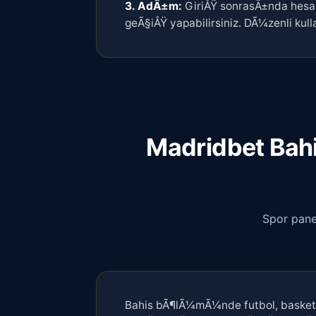
3. AdÄ±m:
GiriÅŸ sonrasÄ±nda hesab
geÃ§iÅŸ yapabilirsiniz. DÃ¼zenli kul
Madridbet Bah
Spor pane
Bahis bÃ¶lÃ¼mÃ¼nde futbol, basketbol