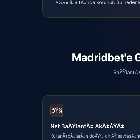
Ã¼yelik altÄ±nda korunur. Bu nedenle
Madridbet'e 
BaÄŸlantÄ±
ðŸ§­
Net BaÄŸlantÄ± AkÄ±ÅŸÄ±
KullanÄ±cÄ±larÄ±n doÄŸru giriÅŸ sayfasÄ±n