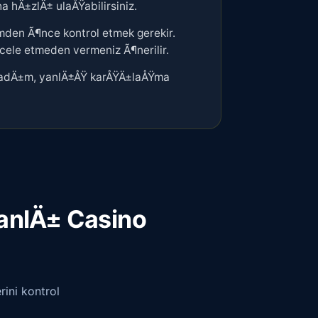
hÄ±zlÄ± ulaÅŸabilirsiniz.
den Ã¶nce kontrol etmek gerekir.
acele etmeden vermeniz Ã¶nerilir.
u adÄ±m, yanlÄ±ÅŸ karÅŸÄ±laÅŸma
anlÄ± Casino
rini kontrol