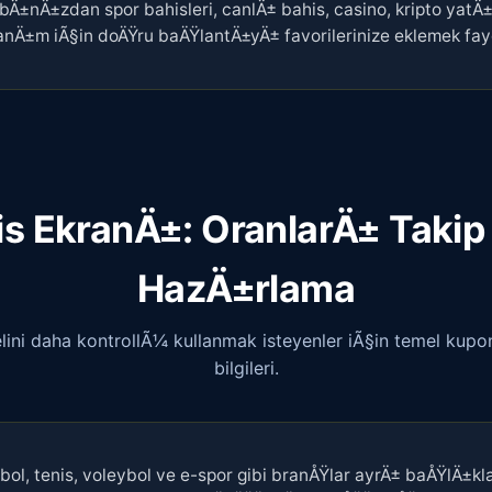
Ä±nÄ±zdan spor bahisleri, canlÄ± bahis, casino, kripto yat
lanÄ±m iÃ§in doÄŸru baÄŸlantÄ±yÄ± favorilerinize eklemek fay
is EkranÄ±: OranlarÄ± Takip
HazÄ±rlama
lini daha kontrollÃ¼ kullanmak isteyenler iÃ§in temel kupo
bilgileri.
, tenis, voleybol ve e-spor gibi branÅŸlar ayrÄ± baÅŸlÄ±klar a