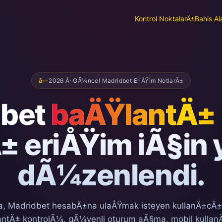
Kontrol NoktalarÄ±
Bahis A
â—
2026 Â· GÃ¼ncel Madridbet EriÅŸim NotlarÄ±
dbet
baÄŸlantÄ± 
± eriÅŸim iÃ§in 
dÃ¼zenlendi.
a, Madridbet hesabÄ±na ulaÅŸmak isteyen kullanÄ±cÄ±l
ntÄ± kontrolÃ¼, gÃ¼venli oturum aÃ§ma, mobil kulla