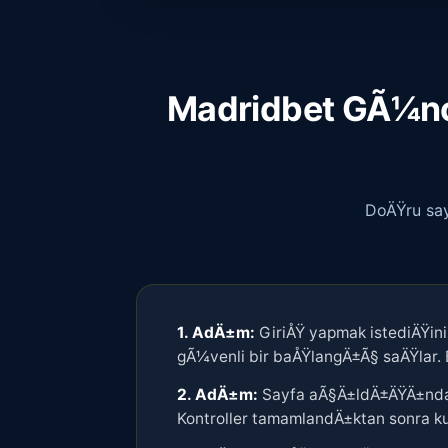
Madridbet GÃ¼n
DoÄŸru sa
1. AdÄ±m:
GiriÅŸ yapmak istediÄŸi
gÃ¼venli bir baÅŸlangÄ±Ã§ saÄŸlar.
2. AdÄ±m:
Sayfa aÃ§Ä±ldÄ±ÄŸÄ±nda k
Kontroller tamamlandÄ±ktan sonra kul