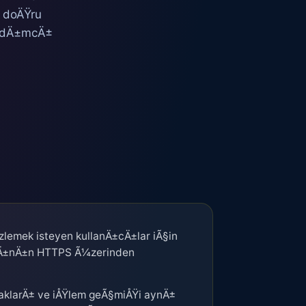
, doÄŸru
ardÄ±mcÄ±
izlemek isteyen kullanÄ±cÄ±lar iÃ§in
tÄ±nÄ±n HTTPS Ã¼zerinden
aklarÄ± ve iÅŸlem geÃ§miÅŸi aynÄ±