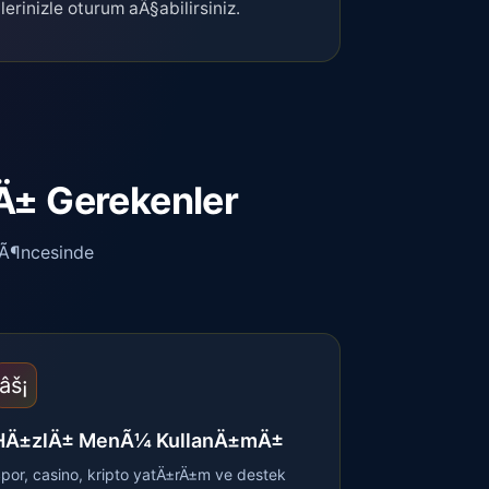
rinizle oturum aÃ§abilirsiniz.
Ä± Gerekenler
 Ã¶ncesinde
âš¡
HÄ±zlÄ± MenÃ¼ KullanÄ±mÄ±
por, casino, kripto yatÄ±rÄ±m ve destek