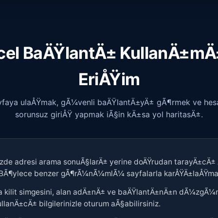
cel BaÄŸlantÄ± KullanÄ±m
EriÅŸim
yfaya ulaÅŸmak, gÃ¼venli baÄŸlantÄ±yÄ± gÃ¶rmek ve he
sorunsuz giriÅŸ yapmak iÃ§in kÄ±sa yol haritasÄ±.
nizde adresi arama sonuÃ§larÄ± yerine doÄŸrudan tarayÄ±c
 BÃ¶ylece benzer gÃ¶rÃ¼nÃ¼mlÃ¼ sayfalarla karÅŸÄ±laÅŸma i
ilit simgesini, alan adÄ±nÄ± ve baÄŸlantÄ±nÄ±n dÃ¼zgÃ¼n 
lanÄ±cÄ± bilgilerinizle oturum aÃ§abilirsiniz.