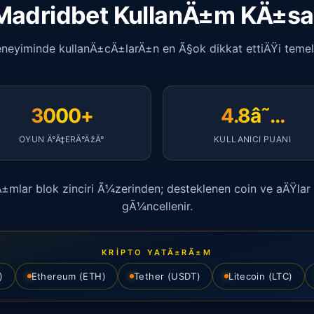
Madridbet KullanÄ±m KÄ±sa 
eneyiminde kullanÄ±cÄ±larÄ±n en Ã§ok dikkat ettiÄŸi temel 
3000+
4.8â˜…
OYUN Ä°Ã‡ERÄ°ÄžÄ°
KULLANICI PUANI
±mlar blok zinciri Ã¼zerinden; desteklenen coin ve aÄŸlar
gÃ¼ncellenir.
KRIPTO YATÄ±RÄ±M
)
Ethereum (ETH)
Tether (USDT)
Litecoin (LTC)