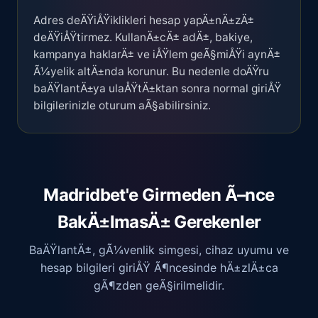
Adres deÄŸiÅŸiklikleri hesap yapÄ±nÄ±zÄ±
deÄŸiÅŸtirmez. KullanÄ±cÄ± adÄ±, bakiye,
kampanya haklarÄ± ve iÅŸlem geÃ§miÅŸi aynÄ±
Ã¼yelik altÄ±nda korunur. Bu nedenle doÄŸru
baÄŸlantÄ±ya ulaÅŸtÄ±ktan sonra normal giriÅŸ
bilgilerinizle oturum aÃ§abilirsiniz.
Madridbet'e Girmeden Ã–nce
BakÄ±lmasÄ± Gerekenler
BaÄŸlantÄ±, gÃ¼venlik simgesi, cihaz uyumu ve
hesap bilgileri giriÅŸ Ã¶ncesinde hÄ±zlÄ±ca
gÃ¶zden geÃ§irilmelidir.