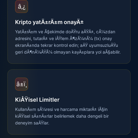
â‚¿
Kripto yatÄ±rÄ±m onayÄ±
YatÄ±rÄ±m ve Ã§ekimde doÄŸru aÄŸÄ±, cÃ¼zdan
adresini, tutarÄ± ve iÅŸlem Ã¶zÃ¼nÃ¼ (tx) onay
ekranÄ±nda tekrar kontrol edin; aÄŸ uyumsuzluÄŸu
geri dÃ¶nÃ¼ÅŸÃ¼ olmayan kayÄ±plara yol aÃ§abilir.
â±ï¸
KiÅŸisel Limitler
KullanÄ±m sÃ¼resi ve harcama miktarÄ± iÃ§in
kiÅŸisel sÄ±nÄ±rlar belirlemek daha dengeli bir
deneyim saÄŸlar.