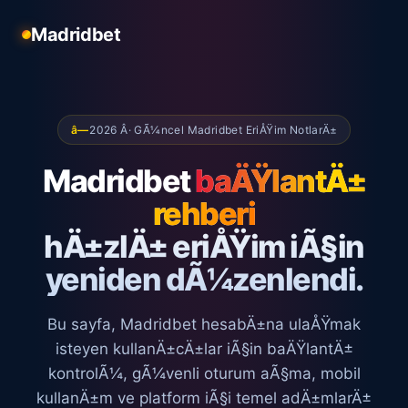
Madridbet
â—
2026 Â· GÃ¼ncel Madridbet EriÅŸim NotlarÄ±
Madridbet
baÄŸlantÄ±
rehberi
hÄ±zlÄ± eriÅŸim iÃ§in
yeniden dÃ¼zenlendi.
Bu sayfa, Madridbet hesabÄ±na ulaÅŸmak
isteyen kullanÄ±cÄ±lar iÃ§in baÄŸlantÄ±
kontrolÃ¼, gÃ¼venli oturum aÃ§ma, mobil
kullanÄ±m ve platform iÃ§i temel adÄ±mlarÄ±