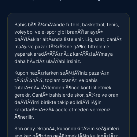
Bahis bÃ¶lÃ¼mÃ¼nde futbol, basketbol, tenis,
voleybol ve e-spor gibi branÅŸlar ayrÄ±
baÅŸlÄ±klar altÄ±nda listelenir. Lig, saat, canlÄ±
maÃ§ ve pazar tÃ¼rÃ¼ne gÃ¶re filtreleme
yaparak aradÄ±ÄŸÄ±nÄ±z karÅŸÄ±laÅŸmaya
daha hÄ±zlÄ± ulaÅŸabilirsiniz.
Kupon hazÄ±rlarken seÃ§tiÄŸiniz pazarÄ±n
tÃ¼rÃ¼nÃ¼, toplam oranÄ± ve bahis
tutarÄ±nÄ± iÅŸlemden Ã¶nce kontrol etmek
gerekir. CanlÄ± bahislerde skor, sÃ¼re ve oran
deÄŸiÅŸimi birlikte takip edildiÄŸi iÃ§in
kararlarÄ±nÄ±zÄ± acele etmeden vermeniz
Ã¶nerilir.
Son onay ekranÄ±, kupondaki tÃ¼m seÃ§imleri
son kez gÃ¶zden geÃ§irmek iÃ§in kullanÄ±lÄ±r.