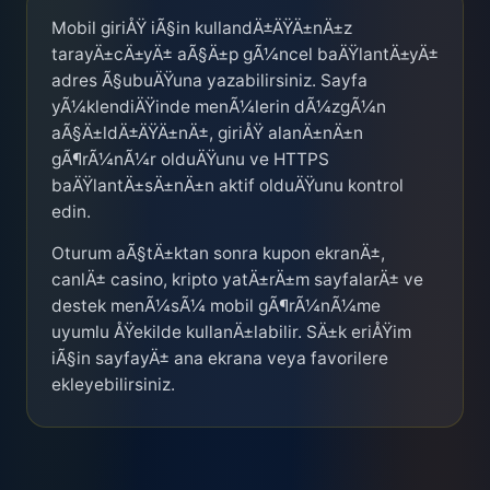
Mobil giriÅŸ iÃ§in kullandÄ±ÄŸÄ±nÄ±z
tarayÄ±cÄ±yÄ± aÃ§Ä±p gÃ¼ncel baÄŸlantÄ±yÄ±
adres Ã§ubuÄŸuna yazabilirsiniz. Sayfa
yÃ¼klendiÄŸinde menÃ¼lerin dÃ¼zgÃ¼n
aÃ§Ä±ldÄ±ÄŸÄ±nÄ±, giriÅŸ alanÄ±nÄ±n
gÃ¶rÃ¼nÃ¼r olduÄŸunu ve HTTPS
baÄŸlantÄ±sÄ±nÄ±n aktif olduÄŸunu kontrol
edin.
Oturum aÃ§tÄ±ktan sonra kupon ekranÄ±,
canlÄ± casino, kripto yatÄ±rÄ±m sayfalarÄ± ve
destek menÃ¼sÃ¼ mobil gÃ¶rÃ¼nÃ¼me
uyumlu ÅŸekilde kullanÄ±labilir. SÄ±k eriÅŸim
iÃ§in sayfayÄ± ana ekrana veya favorilere
ekleyebilirsiniz.