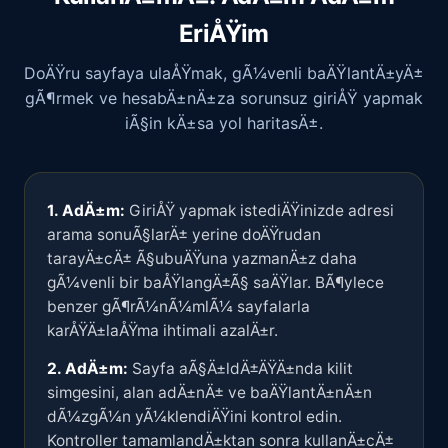
EriÅŸim
DoÄŸru sayfaya ulaÅŸmak, gÃ¼venli baÄŸlantÄ±yÄ±
gÃ¶rmek ve hesabÄ±nÄ±za sorunsuz giriÅŸ yapmak
iÃ§in kÄ±sa yol haritasÄ±.
1. AdÄ±m:
GiriÅŸ yapmak istediÄŸinizde adresi
arama sonuÃ§larÄ± yerine doÄŸrudan
tarayÄ±cÄ± Ã§ubuÄŸuna yazmanÄ±z daha
gÃ¼venli bir baÅŸlangÄ±Ã§ saÄŸlar. BÃ¶ylece
benzer gÃ¶rÃ¼nÃ¼mlÃ¼ sayfalarla
karÅŸÄ±laÅŸma ihtimali azalÄ±r.
2. AdÄ±m:
Sayfa aÃ§Ä±ldÄ±ÄŸÄ±nda kilit
simgesini, alan adÄ±nÄ± ve baÄŸlantÄ±nÄ±n
dÃ¼zgÃ¼n yÃ¼klendiÄŸini kontrol edin.
Kontroller tamamlandÄ±ktan sonra kullanÄ±cÄ±