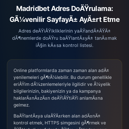
Madridbet Adres DoÄŸrulama:
GÃ¼venilir SayfayÄ± AyÄ±rt Etme
Adres deÄŸiÅŸikliklerinin yaÅŸandÄ±ÄŸÄ±
dÃ¶nemlerde doÄŸru baÄŸlantÄ±yÄ± tanÄ±mak
iÃ§in kÄ±sa kontrol listesi.
Online platformlarda zaman zaman alan adÄ±
yenilemeleri gÃ¶rÃ¼lebilir. Bu durum genellikle
eriÅŸim dÃ¼zenlemeleriyle ilgilidir ve Ã¼yelik
bilgilerinizin, bakiyenizin ya da kampanya
haklarÄ±nÄ±zÄ±n deÄŸiÅŸtiÄŸi anlamÄ±na
gelmez.
BaÄŸlantÄ±ya ulaÅŸÄ±rken alan adÄ±nÄ±
kontrol etmek, HTTPS simgesini gÃ¶rmek ve