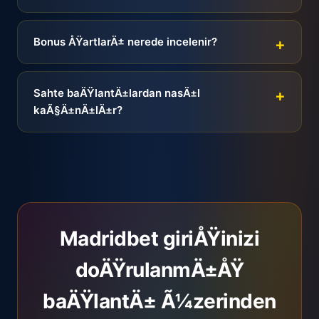
Bonus ÅŸartlarÄ± nerede incelenir?
Sahte baÄŸlantÄ±lardan nasÄ±l
kaÃ§Ä±nÄ±lÄ±r?
Madridbet giriÅŸinizi
doÄŸrulanmÄ±ÅŸ
baÄŸlantÄ± Ã¼zerinden