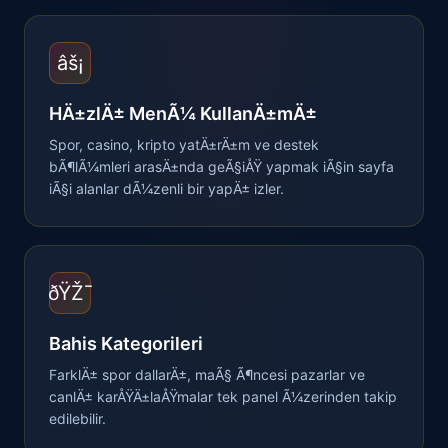
âš¡
HÄ±zlÄ± MenÃ¼ KullanÄ±mÄ±
Spor, casino, kripto yatÄ±rÄ±m ve destek
bÃ¶lÃ¼mleri arasÄ±nda geÃ§iÅŸ yapmak iÃ§in sayfa
iÃ§i alanlar dÃ¼zenli bir yapÄ± izler.
ðŸŽ¯
Bahis Kategorileri
FarklÄ± spor dallarÄ±, maÃ§ Ã¶ncesi pazarlar ve
canlÄ± karÅŸÄ±laÅŸmalar tek panel Ã¼zerinden takip
edilebilir.