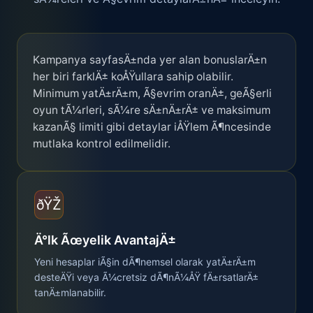
Kampanya sayfasÄ±nda yer alan bonuslarÄ±n
her biri farklÄ± koÅŸullara sahip olabilir.
Minimum yatÄ±rÄ±m, Ã§evrim oranÄ±, geÃ§erli
oyun tÃ¼rleri, sÃ¼re sÄ±nÄ±rÄ± ve maksimum
kazanÃ§ limiti gibi detaylar iÅŸlem Ã¶ncesinde
mutlaka kontrol edilmelidir.
ðŸŽ
Ä°lk Ãœyelik AvantajÄ±
Yeni hesaplar iÃ§in dÃ¶nemsel olarak yatÄ±rÄ±m
desteÄŸi veya Ã¼cretsiz dÃ¶nÃ¼ÅŸ fÄ±rsatlarÄ±
tanÄ±mlanabilir.