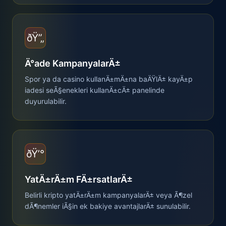
ðŸ”„
Ä°ade KampanyalarÄ±
Spor ya da casino kullanÄ±mÄ±na baÄŸlÄ± kayÄ±p
iadesi seÃ§enekleri kullanÄ±cÄ± panelinde
duyurulabilir.
ðŸ’°
YatÄ±rÄ±m FÄ±rsatlarÄ±
Belirli kripto yatÄ±rÄ±m kampanyalarÄ± veya Ã¶zel
dÃ¶nemler iÃ§in ek bakiye avantajlarÄ± sunulabilir.