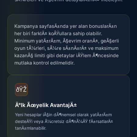
Kampanya sayfasÄ±nda yer alan bonuslarÄ±n
her biri farklÄ± koÅŸullara sahip olabilir.
Minimum yatÄ±rÄ±m, Ã§evrim oranÄ±, geÃ§erli
oyun tÃ¼rleri, sÃ¼re sÄ±nÄ±rÄ± ve maksimum
kazanÃ§ limiti gibi detaylar iÅŸlem Ã¶ncesinde
mutlaka kontrol edilmelidir.
ðŸŽ
Ä°lk Ãœyelik AvantajÄ±
Yeni hesaplar iÃ§in dÃ¶nemsel olarak yatÄ±rÄ±m
desteÄŸi veya Ã¼cretsiz dÃ¶nÃ¼ÅŸ fÄ±rsatlarÄ±
tanÄ±mlanabilir.