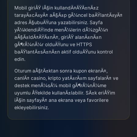
Mobil giriÅŸ iÃ§in kullandÄ±ÄŸÄ±nÄ±z
tarayÄ±cÄ±yÄ± aÃ§Ä±p gÃ¼ncel baÄŸlantÄ±yÄ±
adres Ã§ubuÄŸuna yazabilirsiniz. Sayfa
yÃ¼klendiÄŸinde menÃ¼lerin dÃ¼zgÃ¼n
aÃ§Ä±ldÄ±ÄŸÄ±nÄ±, giriÅŸ alanÄ±nÄ±n
gÃ¶rÃ¼nÃ¼r olduÄŸunu ve HTTPS
baÄŸlantÄ±sÄ±nÄ±n aktif olduÄŸunu kontrol
edin.
Oturum aÃ§tÄ±ktan sonra kupon ekranÄ±,
canlÄ± casino, kripto yatÄ±rÄ±m sayfalarÄ± ve
destek menÃ¼sÃ¼ mobil gÃ¶rÃ¼nÃ¼me
uyumlu ÅŸekilde kullanÄ±labilir. SÄ±k eriÅŸim
iÃ§in sayfayÄ± ana ekrana veya favorilere
ekleyebilirsiniz.