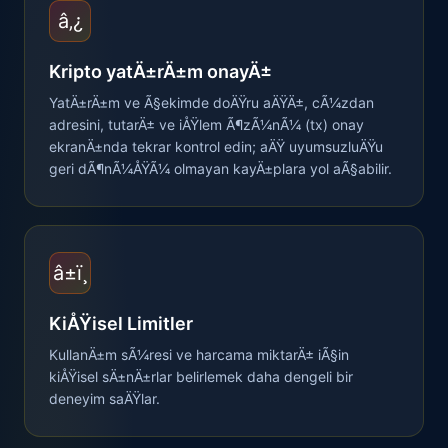
â‚¿
Kripto yatÄ±rÄ±m onayÄ±
YatÄ±rÄ±m ve Ã§ekimde doÄŸru aÄŸÄ±, cÃ¼zdan
adresini, tutarÄ± ve iÅŸlem Ã¶zÃ¼nÃ¼ (tx) onay
ekranÄ±nda tekrar kontrol edin; aÄŸ uyumsuzluÄŸu
geri dÃ¶nÃ¼ÅŸÃ¼ olmayan kayÄ±plara yol aÃ§abilir.
â±ï¸
KiÅŸisel Limitler
KullanÄ±m sÃ¼resi ve harcama miktarÄ± iÃ§in
kiÅŸisel sÄ±nÄ±rlar belirlemek daha dengeli bir
deneyim saÄŸlar.