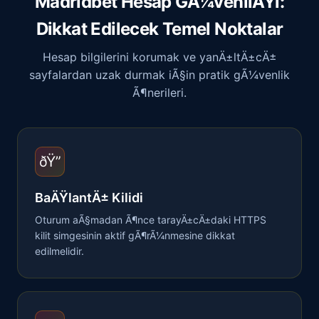
Madridbet Hesap GÃ¼venliÄŸi:
Dikkat Edilecek Temel Noktalar
Hesap bilgilerini korumak ve yanÄ±ltÄ±cÄ±
sayfalardan uzak durmak iÃ§in pratik gÃ¼venlik
Ã¶nerileri.
ðŸ”
BaÄŸlantÄ± Kilidi
Oturum aÃ§madan Ã¶nce tarayÄ±cÄ±daki HTTPS
kilit simgesinin aktif gÃ¶rÃ¼nmesine dikkat
edilmelidir.