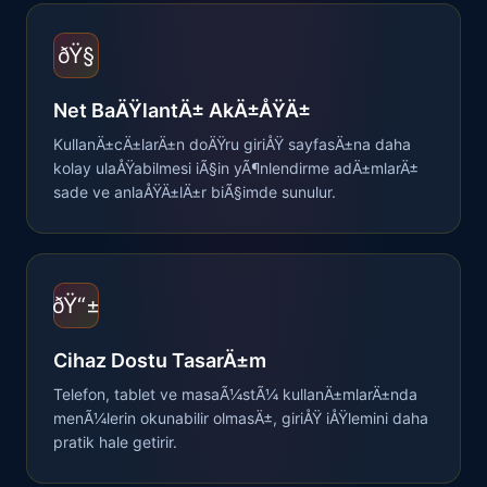
ðŸ§­
Net BaÄŸlantÄ± AkÄ±ÅŸÄ±
KullanÄ±cÄ±larÄ±n doÄŸru giriÅŸ sayfasÄ±na daha
kolay ulaÅŸabilmesi iÃ§in yÃ¶nlendirme adÄ±mlarÄ±
sade ve anlaÅŸÄ±lÄ±r biÃ§imde sunulur.
ðŸ“±
Cihaz Dostu TasarÄ±m
Telefon, tablet ve masaÃ¼stÃ¼ kullanÄ±mlarÄ±nda
menÃ¼lerin okunabilir olmasÄ±, giriÅŸ iÅŸlemini daha
pratik hale getirir.