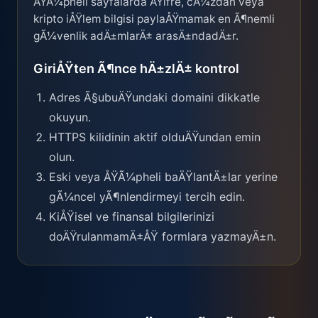
ÅŸÃ¼pheli sayfalarda ÅŸifre, cÃ¼zdan veya
kripto iÅŸlem bilgisi paylaÅŸmamak en Ã¶nemli
gÃ¼venlik adÄ±mlarÄ± arasÄ±ndadÄ±r.
GiriÅŸten Ã¶nce hÄ±zlÄ± kontrol
Adres Ã§ubuÄŸundaki domaini dikkatle
okuyun.
HTTPS kilidinin aktif olduÄŸundan emin
olun.
Eski veya ÅŸÃ¼pheli baÄŸlantÄ±lar yerine
gÃ¼ncel yÃ¶nlendirmeyi tercih edin.
KiÅŸisel ve finansal bilgilerinizi
doÄŸrulanmamÄ±ÅŸ formlara yazmayÄ±n.