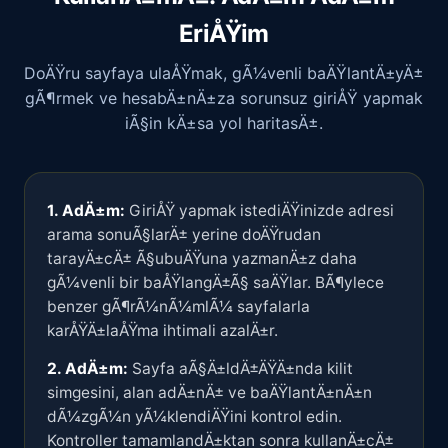
EriÅŸim
DoÄŸru sayfaya ulaÅŸmak, gÃ¼venli baÄŸlantÄ±yÄ±
gÃ¶rmek ve hesabÄ±nÄ±za sorunsuz giriÅŸ yapmak
iÃ§in kÄ±sa yol haritasÄ±.
1. AdÄ±m:
GiriÅŸ yapmak istediÄŸinizde adresi
arama sonuÃ§larÄ± yerine doÄŸrudan
tarayÄ±cÄ± Ã§ubuÄŸuna yazmanÄ±z daha
gÃ¼venli bir baÅŸlangÄ±Ã§ saÄŸlar. BÃ¶ylece
benzer gÃ¶rÃ¼nÃ¼mlÃ¼ sayfalarla
karÅŸÄ±laÅŸma ihtimali azalÄ±r.
2. AdÄ±m:
Sayfa aÃ§Ä±ldÄ±ÄŸÄ±nda kilit
simgesini, alan adÄ±nÄ± ve baÄŸlantÄ±nÄ±n
dÃ¼zgÃ¼n yÃ¼klendiÄŸini kontrol edin.
Kontroller tamamlandÄ±ktan sonra kullanÄ±cÄ±