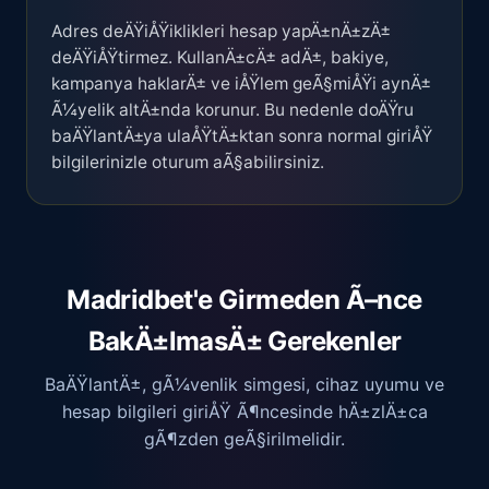
Adres deÄŸiÅŸiklikleri hesap yapÄ±nÄ±zÄ±
deÄŸiÅŸtirmez. KullanÄ±cÄ± adÄ±, bakiye,
kampanya haklarÄ± ve iÅŸlem geÃ§miÅŸi aynÄ±
Ã¼yelik altÄ±nda korunur. Bu nedenle doÄŸru
baÄŸlantÄ±ya ulaÅŸtÄ±ktan sonra normal giriÅŸ
bilgilerinizle oturum aÃ§abilirsiniz.
Madridbet'e Girmeden Ã–nce
BakÄ±lmasÄ± Gerekenler
BaÄŸlantÄ±, gÃ¼venlik simgesi, cihaz uyumu ve
hesap bilgileri giriÅŸ Ã¶ncesinde hÄ±zlÄ±ca
gÃ¶zden geÃ§irilmelidir.