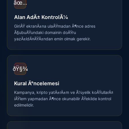
âœ…
Alan AdÄ± KontrolÃ¼
GiriÅŸ ekranÄ±na ulaÅŸmadan Ã¶nce adres
Ã§ubuÄŸundaki domainin doÄŸru
yazÄ±ldÄ±ÄŸÄ±ndan emin olmak gerekir.
ðŸ§¾
Kural Ä°ncelemesi
Kampanya, kripto yatÄ±rÄ±m ve Ã¼yelik koÅŸullarÄ±
iÅŸlem yapmadan Ã¶nce okunabilir ÅŸekilde kontrol
edilmelidir.