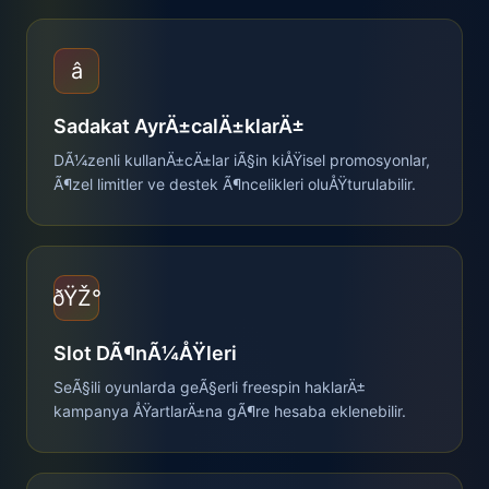
â­
Sadakat AyrÄ±calÄ±klarÄ±
DÃ¼zenli kullanÄ±cÄ±lar iÃ§in kiÅŸisel promosyonlar,
Ã¶zel limitler ve destek Ã¶ncelikleri oluÅŸturulabilir.
ðŸŽ°
Slot DÃ¶nÃ¼ÅŸleri
SeÃ§ili oyunlarda geÃ§erli freespin haklarÄ±
kampanya ÅŸartlarÄ±na gÃ¶re hesaba eklenebilir.