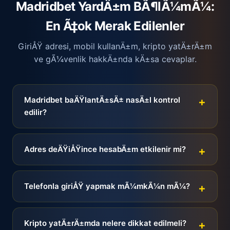
Madridbet YardÄ±m BÃ¶lÃ¼mÃ¼:
En Ã‡ok Merak Edilenler
GiriÅŸ adresi, mobil kullanÄ±m, kripto yatÄ±rÄ±m
ve gÃ¼venlik hakkÄ±nda kÄ±sa cevaplar.
Madridbet baÄŸlantÄ±sÄ± nasÄ±l kontrol
edilir?
Adres deÄŸiÅŸince hesabÄ±m etkilenir mi?
Telefonla giriÅŸ yapmak mÃ¼mkÃ¼n mÃ¼?
Kripto yatÄ±rÄ±mda nelere dikkat edilmeli?