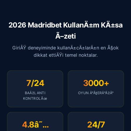
2026 Madridbet KullanÄ±m KÄ±sa
Ã–zeti
GiriÅŸ deneyiminde kullanÄ±cÄ±larÄ±n en Ã§ok
dikkat ettiÄŸi temel noktalar.
7/24
3000+
BAÄžLANTI
OYUN Ä°Ã‡ERÄ°ÄžÄ°
KONTROLÃœ
4.8â˜…
24/7