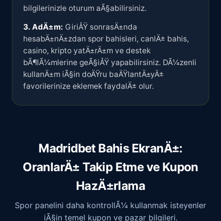
bilgilerinizle oturum aÃ§abilirsiniz.
3. AdÄ±m:
GiriÅŸ sonrasÄ±nda
hesabÄ±nÄ±zdan spor bahisleri, canlÄ± bahis,
casino, kripto yatÄ±rÄ±m ve destek
bÃ¶lÃ¼mlerine geÃ§iÅŸ yapabilirsiniz. DÃ¼zenli
kullanÄ±m iÃ§in doÄŸru baÄŸlantÄ±yÄ±
favorilerinize eklemek faydalÄ± olur.
Madridbet Bahis EkranÄ±:
OranlarÄ± Takip Etme ve Kupon
HazÄ±rlama
Spor panelini daha kontrollÃ¼ kullanmak isteyenler
iÃ§in temel kupon ve pazar bilgileri.