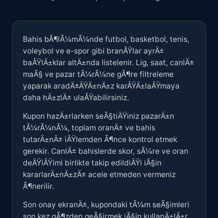
Bahis bÃ¶lÃ¼mÃ¼nde futbol, basketbol, tenis,
voleybol ve e-spor gibi branÅŸlar ayrÄ±
baÅŸlÄ±klar altÄ±nda listelenir. Lig, saat, canlÄ±
maÃ§ ve pazar tÃ¼rÃ¼ne gÃ¶re filtreleme
yaparak aradÄ±ÄŸÄ±nÄ±z karÅŸÄ±laÅŸmaya
daha hÄ±zlÄ± ulaÅŸabilirsiniz.
Kupon hazÄ±rlarken seÃ§tiÄŸiniz pazarÄ±n
tÃ¼rÃ¼nÃ¼, toplam oranÄ± ve bahis
tutarÄ±nÄ± iÅŸlemden Ã¶nce kontrol etmek
gerekir. CanlÄ± bahislerde skor, sÃ¼re ve oran
deÄŸiÅŸimi birlikte takip edildiÄŸi iÃ§in
kararlarÄ±nÄ±zÄ± acele etmeden vermeniz
Ã¶nerilir.
Son onay ekranÄ±, kupondaki tÃ¼m seÃ§imleri
son kez gÃ¶zden geÃ§irmek iÃ§in kullanÄ±lÄ±r.