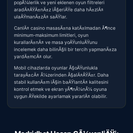
popÃ¼lerlik ve yeni eklenen oyun filtreleri
aradÄ±ÄŸÄ±nÄ±z iÃ§eriÄŸe daha hÄ±zlÄ±
ulaÅŸmanÄ±zÄ± saÄŸlar.
CanlÄ± casino masasÄ±na katÄ±lmadan Ã¶nce
minimum-maksimum limitleri, oyun
kurallarÄ±nÄ± ve masa yoÄŸunluÄŸunu
incelemek daha bilinÃ§li bir tercih yapmanÄ±za
yardÄ±mcÄ± olur.
Mobil cihazlarda oyunlar Ã§oÄŸunlukla
tarayÄ±cÄ± Ã¼zerinden Ã§alÄ±ÅŸÄ±r. Daha
stabil kullanÄ±m iÃ§in baÄŸlantÄ± kalitesini
kontrol etmek ve ekran yÃ¶nÃ¼nÃ¼ oyuna
uygun ÅŸekilde ayarlamak yararlÄ± olabilir.