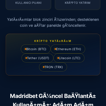
KULLANICI PUANI
KRÄ°PTO YATIRIM
YatÄ±rÄ±mlar blok zinciri Ã¼zerinden; desteklenen
coin ve aÄŸlar panelde gÃ¼ncellenir.
KRIPTO YATÄ±RÄ±M
Bitcoin (BTC)
Ethereum (ETH)
Tether (USDT)
Litecoin (LTC)
TRON (TRX)
Madridbet GÃ¼ncel BaÄŸlantÄ±
KullanÄ±mÄ±: AdÄ±m AdÄ±m