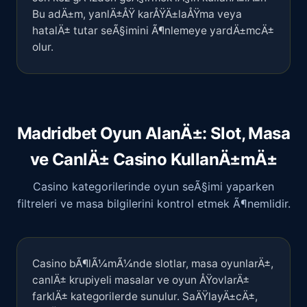
Bu adÄ±m, yanlÄ±ÅŸ karÅŸÄ±laÅŸma veya
hatalÄ± tutar seÃ§imini Ã¶nlemeye yardÄ±mcÄ±
olur.
Madridbet Oyun AlanÄ±: Slot, Masa
ve CanlÄ± Casino KullanÄ±mÄ±
Casino kategorilerinde oyun seÃ§imi yaparken
filtreleri ve masa bilgilerini kontrol etmek Ã¶nemlidir.
Casino bÃ¶lÃ¼mÃ¼nde slotlar, masa oyunlarÄ±,
canlÄ± krupiyeli masalar ve oyun ÅŸovlarÄ±
farklÄ± kategorilerde sunulur. SaÄŸlayÄ±cÄ±,