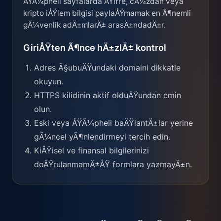
ÅŸÃ¼pheli sayfalarda ÅŸifre, cÃ¼zdan veya
kripto iÅŸlem bilgisi paylaÅŸmamak en Ã¶nemli
gÃ¼venlik adÄ±mlarÄ± arasÄ±ndadÄ±r.
GiriÅŸten Ã¶nce hÄ±zlÄ± kontrol
Adres Ã§ubuÄŸundaki domaini dikkatle
okuyun.
HTTPS kilidinin aktif olduÄŸundan emin
olun.
Eski veya ÅŸÃ¼pheli baÄŸlantÄ±lar yerine
gÃ¼ncel yÃ¶nlendirmeyi tercih edin.
KiÅŸisel ve finansal bilgilerinizi
doÄŸrulanmamÄ±ÅŸ formlara yazmayÄ±n.