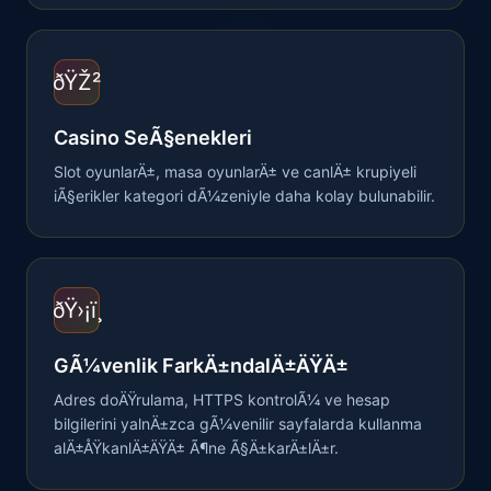
ðŸŽ²
Casino SeÃ§enekleri
Slot oyunlarÄ±, masa oyunlarÄ± ve canlÄ± krupiyeli
iÃ§erikler kategori dÃ¼zeniyle daha kolay bulunabilir.
ðŸ›¡ï¸
GÃ¼venlik FarkÄ±ndalÄ±ÄŸÄ±
Adres doÄŸrulama, HTTPS kontrolÃ¼ ve hesap
bilgilerini yalnÄ±zca gÃ¼venilir sayfalarda kullanma
alÄ±ÅŸkanlÄ±ÄŸÄ± Ã¶ne Ã§Ä±karÄ±lÄ±r.