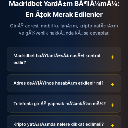
Madridbet YardÄ±m BÃ¶lÃ¼mÃ¼:
En Ã‡ok Merak Edilenler
GiriÅŸ adresi, mobil kullanÄ±m, kripto yatÄ±rÄ±m
ve gÃ¼venlik hakkÄ±nda kÄ±sa cevaplar.
Madridbet baÄŸlantÄ±sÄ± nasÄ±l kontrol
edilir?
Adres deÄŸiÅŸince hesabÄ±m etkilenir mi?
Telefonla giriÅŸ yapmak mÃ¼mkÃ¼n mÃ¼?
Kripto yatÄ±rÄ±mda nelere dikkat edilmeli?