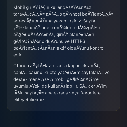
Mobil giriÅŸ iÃ§in kullandÄ±ÄŸÄ±nÄ±z
tarayÄ±cÄ±yÄ± aÃ§Ä±p gÃ¼ncel baÄŸlantÄ±yÄ±
adres Ã§ubuÄŸuna yazabilirsiniz. Sayfa
yÃ¼klendiÄŸinde menÃ¼lerin dÃ¼zgÃ¼n
aÃ§Ä±ldÄ±ÄŸÄ±nÄ±, giriÅŸ alanÄ±nÄ±n
gÃ¶rÃ¼nÃ¼r olduÄŸunu ve HTTPS
baÄŸlantÄ±sÄ±nÄ±n aktif olduÄŸunu kontrol
edin.
Oturum aÃ§tÄ±ktan sonra kupon ekranÄ±,
canlÄ± casino, kripto yatÄ±rÄ±m sayfalarÄ± ve
destek menÃ¼sÃ¼ mobil gÃ¶rÃ¼nÃ¼me
uyumlu ÅŸekilde kullanÄ±labilir. SÄ±k eriÅŸim
iÃ§in sayfayÄ± ana ekrana veya favorilere
ekleyebilirsiniz.