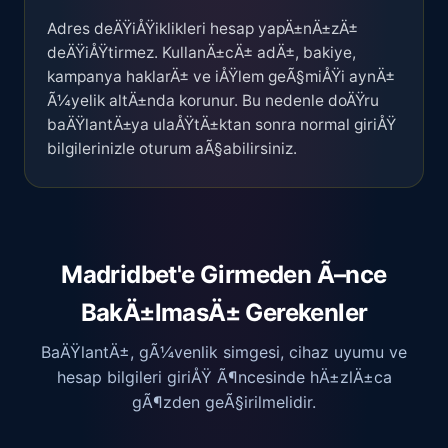
Adres deÄŸiÅŸiklikleri hesap yapÄ±nÄ±zÄ±
deÄŸiÅŸtirmez. KullanÄ±cÄ± adÄ±, bakiye,
kampanya haklarÄ± ve iÅŸlem geÃ§miÅŸi aynÄ±
Ã¼yelik altÄ±nda korunur. Bu nedenle doÄŸru
baÄŸlantÄ±ya ulaÅŸtÄ±ktan sonra normal giriÅŸ
bilgilerinizle oturum aÃ§abilirsiniz.
Madridbet'e Girmeden Ã–nce
BakÄ±lmasÄ± Gerekenler
BaÄŸlantÄ±, gÃ¼venlik simgesi, cihaz uyumu ve
hesap bilgileri giriÅŸ Ã¶ncesinde hÄ±zlÄ±ca
gÃ¶zden geÃ§irilmelidir.