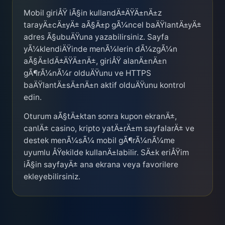
Mobil giriÅŸ iÃ§in kullandÄ±ÄŸÄ±nÄ±z
tarayÄ±cÄ±yÄ± aÃ§Ä±p gÃ¼ncel baÄŸlantÄ±yÄ±
adres Ã§ubuÄŸuna yazabilirsiniz. Sayfa
yÃ¼klendiÄŸinde menÃ¼lerin dÃ¼zgÃ¼n
aÃ§Ä±ldÄ±ÄŸÄ±nÄ±, giriÅŸ alanÄ±nÄ±n
gÃ¶rÃ¼nÃ¼r olduÄŸunu ve HTTPS
baÄŸlantÄ±sÄ±nÄ±n aktif olduÄŸunu kontrol
edin.
Oturum aÃ§tÄ±ktan sonra kupon ekranÄ±,
canlÄ± casino, kripto yatÄ±rÄ±m sayfalarÄ± ve
destek menÃ¼sÃ¼ mobil gÃ¶rÃ¼nÃ¼me
uyumlu ÅŸekilde kullanÄ±labilir. SÄ±k eriÅŸim
iÃ§in sayfayÄ± ana ekrana veya favorilere
ekleyebilirsiniz.