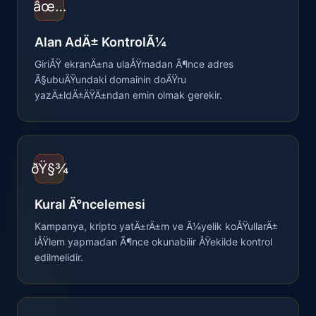
âœ…
Alan AdÄ± KontrolÃ¼
GiriÅŸ ekranÄ±na ulaÅŸmadan Ã¶nce adres
Ã§ubuÄŸundaki domainin doÄŸru
yazÄ±ldÄ±ÄŸÄ±ndan emin olmak gerekir.
ðŸ§¾
Kural Ä°ncelemesi
Kampanya, kripto yatÄ±rÄ±m ve Ã¼yelik koÅŸullarÄ±
iÅŸlem yapmadan Ã¶nce okunabilir ÅŸekilde kontrol
edilmelidir.