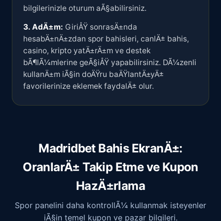
bilgilerinizle oturum aÃ§abilirsiniz.
3. AdÄ±m:
GiriÅŸ sonrasÄ±nda
hesabÄ±nÄ±zdan spor bahisleri, canlÄ± bahis,
casino, kripto yatÄ±rÄ±m ve destek
bÃ¶lÃ¼mlerine geÃ§iÅŸ yapabilirsiniz. DÃ¼zenli
kullanÄ±m iÃ§in doÄŸru baÄŸlantÄ±yÄ±
favorilerinize eklemek faydalÄ± olur.
Madridbet Bahis EkranÄ±:
OranlarÄ± Takip Etme ve Kupon
HazÄ±rlama
Spor panelini daha kontrollÃ¼ kullanmak isteyenler
iÃ§in temel kupon ve pazar bilgileri.