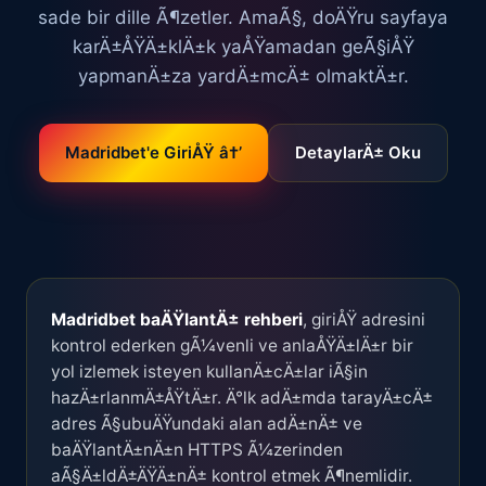
sade bir dille Ã¶zetler. AmaÃ§, doÄŸru sayfaya
karÄ±ÅŸÄ±klÄ±k yaÅŸamadan geÃ§iÅŸ
yapmanÄ±za yardÄ±mcÄ± olmaktÄ±r.
Madridbet'e GiriÅŸ â†’
DetaylarÄ± Oku
Madridbet baÄŸlantÄ± rehberi
, giriÅŸ adresini
kontrol ederken gÃ¼venli ve anlaÅŸÄ±lÄ±r bir
yol izlemek isteyen kullanÄ±cÄ±lar iÃ§in
hazÄ±rlanmÄ±ÅŸtÄ±r. Ä°lk adÄ±mda tarayÄ±cÄ±
adres Ã§ubuÄŸundaki alan adÄ±nÄ± ve
baÄŸlantÄ±nÄ±n HTTPS Ã¼zerinden
aÃ§Ä±ldÄ±ÄŸÄ±nÄ± kontrol etmek Ã¶nemlidir.