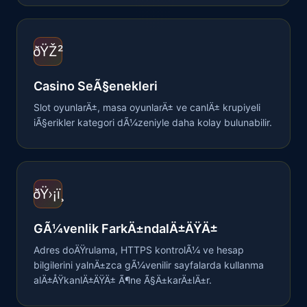
ðŸŽ²
Casino SeÃ§enekleri
Slot oyunlarÄ±, masa oyunlarÄ± ve canlÄ± krupiyeli
iÃ§erikler kategori dÃ¼zeniyle daha kolay bulunabilir.
ðŸ›¡ï¸
GÃ¼venlik FarkÄ±ndalÄ±ÄŸÄ±
Adres doÄŸrulama, HTTPS kontrolÃ¼ ve hesap
bilgilerini yalnÄ±zca gÃ¼venilir sayfalarda kullanma
alÄ±ÅŸkanlÄ±ÄŸÄ± Ã¶ne Ã§Ä±karÄ±lÄ±r.