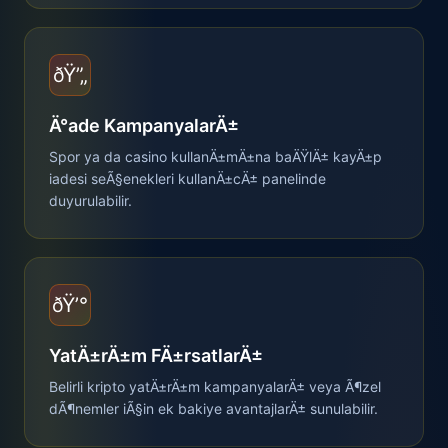
ðŸ”„
Ä°ade KampanyalarÄ±
Spor ya da casino kullanÄ±mÄ±na baÄŸlÄ± kayÄ±p
iadesi seÃ§enekleri kullanÄ±cÄ± panelinde
duyurulabilir.
ðŸ’°
YatÄ±rÄ±m FÄ±rsatlarÄ±
Belirli kripto yatÄ±rÄ±m kampanyalarÄ± veya Ã¶zel
dÃ¶nemler iÃ§in ek bakiye avantajlarÄ± sunulabilir.