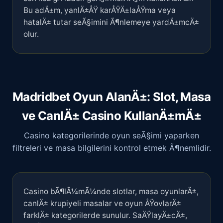
Bu adÄ±m, yanlÄ±ÅŸ karÅŸÄ±laÅŸma veya
hatalÄ± tutar seÃ§imini Ã¶nlemeye yardÄ±mcÄ±
olur.
Madridbet Oyun AlanÄ±: Slot, Masa
ve CanlÄ± Casino KullanÄ±mÄ±
Casino kategorilerinde oyun seÃ§imi yaparken
filtreleri ve masa bilgilerini kontrol etmek Ã¶nemlidir.
Casino bÃ¶lÃ¼mÃ¼nde slotlar, masa oyunlarÄ±,
canlÄ± krupiyeli masalar ve oyun ÅŸovlarÄ±
farklÄ± kategorilerde sunulur. SaÄŸlayÄ±cÄ±,