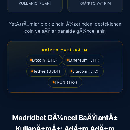
KULLANICI PUANI
KRÄ°PTO YATIRIM
YatÄ±rÄ±mlar blok zinciri Ã¼zerinden; desteklenen
coin ve aÄŸlar panelde gÃ¼ncellenir.
KRIPTO YATÄ±RÄ±M
Bitcoin (BTC)
Ethereum (ETH)
Tether (USDT)
Litecoin (LTC)
TRON (TRX)
Madridbet GÃ¼ncel BaÄŸlantÄ±
KullanÄ±mÄ±: AdÄ±m AdÄ±m