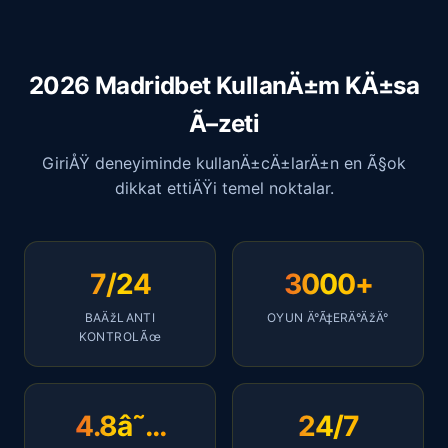
2026 Madridbet KullanÄ±m KÄ±sa
Ã–zeti
GiriÅŸ deneyiminde kullanÄ±cÄ±larÄ±n en Ã§ok
dikkat ettiÄŸi temel noktalar.
7/24
3000+
BAÄžLANTI
OYUN Ä°Ã‡ERÄ°ÄžÄ°
KONTROLÃœ
4.8â˜…
24/7