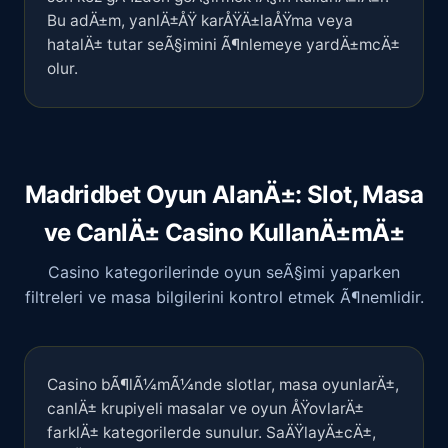
Bu adÄ±m, yanlÄ±ÅŸ karÅŸÄ±laÅŸma veya
hatalÄ± tutar seÃ§imini Ã¶nlemeye yardÄ±mcÄ±
olur.
Madridbet Oyun AlanÄ±: Slot, Masa
ve CanlÄ± Casino KullanÄ±mÄ±
Casino kategorilerinde oyun seÃ§imi yaparken
filtreleri ve masa bilgilerini kontrol etmek Ã¶nemlidir.
Casino bÃ¶lÃ¼mÃ¼nde slotlar, masa oyunlarÄ±,
canlÄ± krupiyeli masalar ve oyun ÅŸovlarÄ±
farklÄ± kategorilerde sunulur. SaÄŸlayÄ±cÄ±,