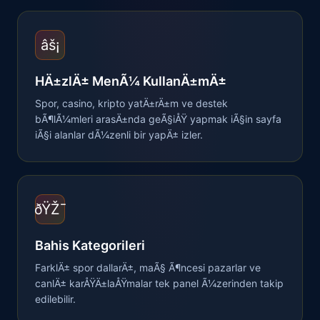
âš¡
HÄ±zlÄ± MenÃ¼ KullanÄ±mÄ±
Spor, casino, kripto yatÄ±rÄ±m ve destek
bÃ¶lÃ¼mleri arasÄ±nda geÃ§iÅŸ yapmak iÃ§in sayfa
iÃ§i alanlar dÃ¼zenli bir yapÄ± izler.
ðŸŽ¯
Bahis Kategorileri
FarklÄ± spor dallarÄ±, maÃ§ Ã¶ncesi pazarlar ve
canlÄ± karÅŸÄ±laÅŸmalar tek panel Ã¼zerinden takip
edilebilir.