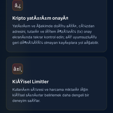
â‚¿
Kripto yatÄ±rÄ±m onayÄ±
YatÄ±rÄ±m ve Ã§ekimde doÄŸru aÄŸÄ±, cÃ¼zdan
adresini, tutarÄ± ve iÅŸlem Ã¶zÃ¼nÃ¼ (tx) onay
ekranÄ±nda tekrar kontrol edin; aÄŸ uyumsuzluÄŸu
geri dÃ¶nÃ¼ÅŸÃ¼ olmayan kayÄ±plara yol aÃ§abilir.
â±ï¸
KiÅŸisel Limitler
KullanÄ±m sÃ¼resi ve harcama miktarÄ± iÃ§in
kiÅŸisel sÄ±nÄ±rlar belirlemek daha dengeli bir
deneyim saÄŸlar.