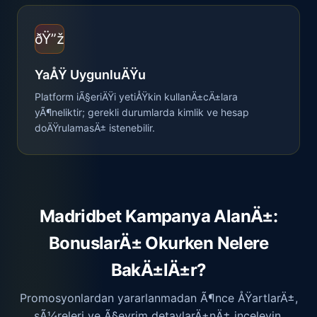
ðŸ”ž
YaÅŸ UygunluÄŸu
Platform iÃ§eriÄŸi yetiÅŸkin kullanÄ±cÄ±lara
yÃ¶neliktir; gerekli durumlarda kimlik ve hesap
doÄŸrulamasÄ± istenebilir.
Madridbet Kampanya AlanÄ±:
BonuslarÄ± Okurken Nelere
BakÄ±lÄ±r?
Promosyonlardan yararlanmadan Ã¶nce ÅŸartlarÄ±,
sÃ¼releri ve Ã§evrim detaylarÄ±nÄ± inceleyin.