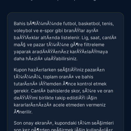
Bahis bÃ¶lÃ¼mÃ¼nde futbol, basketbol, tenis,
voleybol ve e-spor gibi branÅŸlar ayrÄ±
baÅŸlÄ±klar altÄ±nda listelenir. Lig, saat, canlÄ±
maÃ§ ve pazar tÃ¼rÃ¼ne gÃ¶re filtreleme
yaparak aradÄ±ÄŸÄ±nÄ±z karÅŸÄ±laÅŸmaya
daha hÄ±zlÄ± ulaÅŸabilirsiniz.
Kupon hazÄ±rlarken seÃ§tiÄŸiniz pazarÄ±n
tÃ¼rÃ¼nÃ¼, toplam oranÄ± ve bahis
tutarÄ±nÄ± iÅŸlemden Ã¶nce kontrol etmek
gerekir. CanlÄ± bahislerde skor, sÃ¼re ve oran
deÄŸiÅŸimi birlikte takip edildiÄŸi iÃ§in
kararlarÄ±nÄ±zÄ± acele etmeden vermeniz
Ã¶nerilir.
Son onay ekranÄ±, kupondaki tÃ¼m seÃ§imleri
son kez gÃ¶zden geÃ§irmek iÃ§in kullanÄ±lÄ±r.