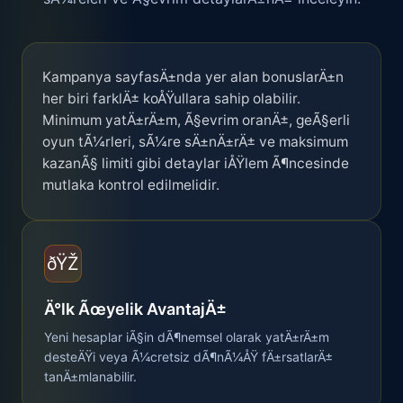
Kampanya sayfasÄ±nda yer alan bonuslarÄ±n
her biri farklÄ± koÅŸullara sahip olabilir.
Minimum yatÄ±rÄ±m, Ã§evrim oranÄ±, geÃ§erli
oyun tÃ¼rleri, sÃ¼re sÄ±nÄ±rÄ± ve maksimum
kazanÃ§ limiti gibi detaylar iÅŸlem Ã¶ncesinde
mutlaka kontrol edilmelidir.
ðŸŽ
Ä°lk Ãœyelik AvantajÄ±
Yeni hesaplar iÃ§in dÃ¶nemsel olarak yatÄ±rÄ±m
desteÄŸi veya Ã¼cretsiz dÃ¶nÃ¼ÅŸ fÄ±rsatlarÄ±
tanÄ±mlanabilir.