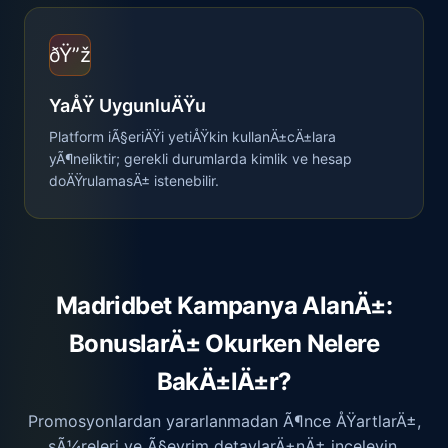
ðŸ”ž
YaÅŸ UygunluÄŸu
Platform iÃ§eriÄŸi yetiÅŸkin kullanÄ±cÄ±lara
yÃ¶neliktir; gerekli durumlarda kimlik ve hesap
doÄŸrulamasÄ± istenebilir.
Madridbet Kampanya AlanÄ±:
BonuslarÄ± Okurken Nelere
BakÄ±lÄ±r?
Promosyonlardan yararlanmadan Ã¶nce ÅŸartlarÄ±,
sÃ¼releri ve Ã§evrim detaylarÄ±nÄ± inceleyin.