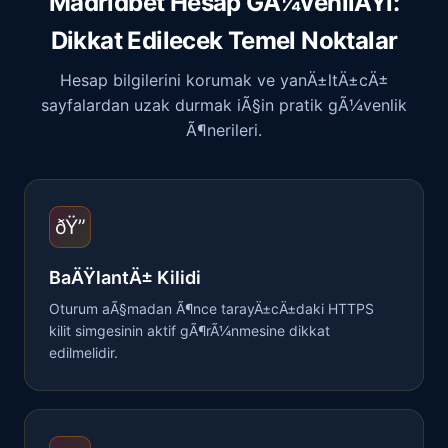
Madridbet Hesap GÃ¼venliÄŸi:
Dikkat Edilecek Temel Noktalar
Hesap bilgilerini korumak ve yanÄ±ltÄ±cÄ±
sayfalardan uzak durmak iÃ§in pratik gÃ¼venlik
Ã¶nerileri.
ðŸ”
BaÄŸlantÄ± Kilidi
Oturum aÃ§madan Ã¶nce tarayÄ±cÄ±daki HTTPS
kilit simgesinin aktif gÃ¶rÃ¼nmesine dikkat
edilmelidir.