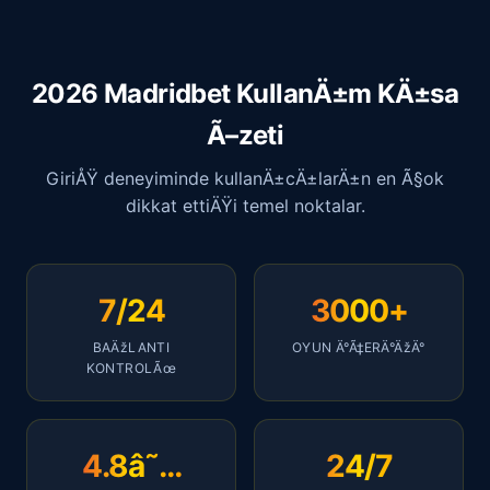
2026 Madridbet KullanÄ±m KÄ±sa
Ã–zeti
GiriÅŸ deneyiminde kullanÄ±cÄ±larÄ±n en Ã§ok
dikkat ettiÄŸi temel noktalar.
7/24
3000+
BAÄžLANTI
OYUN Ä°Ã‡ERÄ°ÄžÄ°
KONTROLÃœ
4.8â˜…
24/7