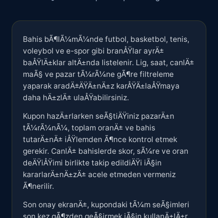
Bahis bÃ¶lÃ¼mÃ¼nde futbol, basketbol, tenis,
voleybol ve e-spor gibi branÅŸlar ayrÄ±
baÅŸlÄ±klar altÄ±nda listelenir. Lig, saat, canlÄ±
maÃ§ ve pazar tÃ¼rÃ¼ne gÃ¶re filtreleme
yaparak aradÄ±ÄŸÄ±nÄ±z karÅŸÄ±laÅŸmaya
daha hÄ±zlÄ± ulaÅŸabilirsiniz.
Kupon hazÄ±rlarken seÃ§tiÄŸiniz pazarÄ±n
tÃ¼rÃ¼nÃ¼, toplam oranÄ± ve bahis
tutarÄ±nÄ± iÅŸlemden Ã¶nce kontrol etmek
gerekir. CanlÄ± bahislerde skor, sÃ¼re ve oran
deÄŸiÅŸimi birlikte takip edildiÄŸi iÃ§in
kararlarÄ±nÄ±zÄ± acele etmeden vermeniz
Ã¶nerilir.
Son onay ekranÄ±, kupondaki tÃ¼m seÃ§imleri
son kez gÃ¶zden geÃ§irmek iÃ§in kullanÄ±lÄ±r.