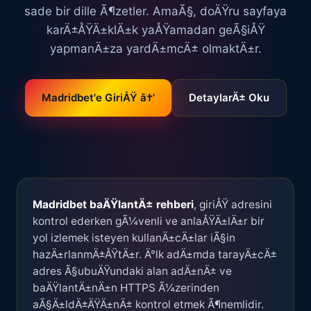
sade bir dille Ã¶zetler. AmaÃ§, doÄŸru sayfaya
karÄ±ÅŸÄ±klÄ±k yaÅŸamadan geÃ§iÅŸ
yapmanÄ±za yardÄ±mcÄ± olmaktÄ±r.
Madridbet'e GiriÅŸ â†’
DetaylarÄ± Oku
Madridbet baÄŸlantÄ± rehberi
, giriÅŸ adresini
kontrol ederken gÃ¼venli ve anlaÅŸÄ±lÄ±r bir
yol izlemek isteyen kullanÄ±cÄ±lar iÃ§in
hazÄ±rlanmÄ±ÅŸtÄ±r. Ä°lk adÄ±mda tarayÄ±cÄ±
adres Ã§ubuÄŸundaki alan adÄ±nÄ± ve
baÄŸlantÄ±nÄ±n HTTPS Ã¼zerinden
aÃ§Ä±ldÄ±ÄŸÄ±nÄ± kontrol etmek Ã¶nemlidir.