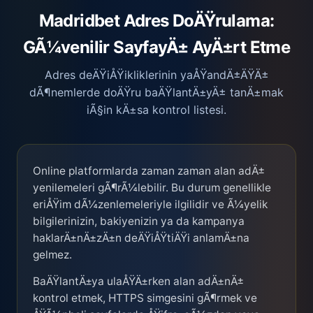
Madridbet Adres DoÄŸrulama:
GÃ¼venilir SayfayÄ± AyÄ±rt Etme
Adres deÄŸiÅŸikliklerinin yaÅŸandÄ±ÄŸÄ±
dÃ¶nemlerde doÄŸru baÄŸlantÄ±yÄ± tanÄ±mak
iÃ§in kÄ±sa kontrol listesi.
Online platformlarda zaman zaman alan adÄ±
yenilemeleri gÃ¶rÃ¼lebilir. Bu durum genellikle
eriÅŸim dÃ¼zenlemeleriyle ilgilidir ve Ã¼yelik
bilgilerinizin, bakiyenizin ya da kampanya
haklarÄ±nÄ±zÄ±n deÄŸiÅŸtiÄŸi anlamÄ±na
gelmez.
BaÄŸlantÄ±ya ulaÅŸÄ±rken alan adÄ±nÄ±
kontrol etmek, HTTPS simgesini gÃ¶rmek ve