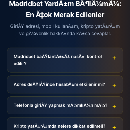
Madridbet YardÄ±m BÃ¶lÃ¼mÃ¼:
En Ã‡ok Merak Edilenler
GiriÅŸ adresi, mobil kullanÄ±m, kripto yatÄ±rÄ±m
ve gÃ¼venlik hakkÄ±nda kÄ±sa cevaplar.
Madridbet baÄŸlantÄ±sÄ± nasÄ±l kontrol
edilir?
Adres deÄŸiÅŸince hesabÄ±m etkilenir mi?
Telefonla giriÅŸ yapmak mÃ¼mkÃ¼n mÃ¼?
Kripto yatÄ±rÄ±mda nelere dikkat edilmeli?