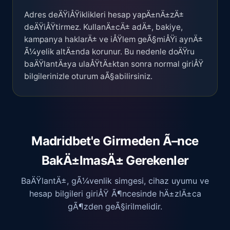
Adres deÄŸiÅŸiklikleri hesap yapÄ±nÄ±zÄ±
deÄŸiÅŸtirmez. KullanÄ±cÄ± adÄ±, bakiye,
kampanya haklarÄ± ve iÅŸlem geÃ§miÅŸi aynÄ±
Ã¼yelik altÄ±nda korunur. Bu nedenle doÄŸru
baÄŸlantÄ±ya ulaÅŸtÄ±ktan sonra normal giriÅŸ
bilgilerinizle oturum aÃ§abilirsiniz.
Madridbet'e Girmeden Ã–nce
BakÄ±lmasÄ± Gerekenler
BaÄŸlantÄ±, gÃ¼venlik simgesi, cihaz uyumu ve
hesap bilgileri giriÅŸ Ã¶ncesinde hÄ±zlÄ±ca
gÃ¶zden geÃ§irilmelidir.