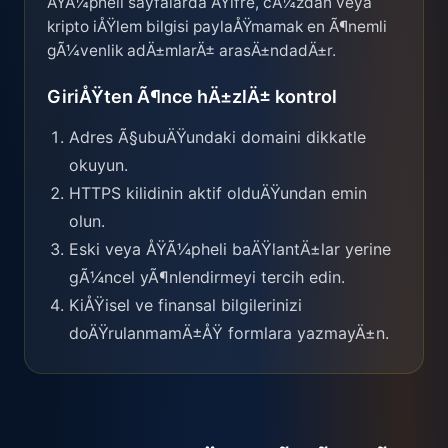
ÅŸÃ¼pheli sayfalarda ÅŸifre, cÃ¼zdan veya
kripto iÅŸlem bilgisi paylaÅŸmamak en Ã¶nemli
gÃ¼venlik adÄ±mlarÄ± arasÄ±ndadÄ±r.
GiriÅŸten Ã¶nce hÄ±zlÄ± kontrol
Adres Ã§ubuÄŸundaki domaini dikkatle
okuyun.
HTTPS kilidinin aktif olduÄŸundan emin
olun.
Eski veya ÅŸÃ¼pheli baÄŸlantÄ±lar yerine
gÃ¼ncel yÃ¶nlendirmeyi tercih edin.
KiÅŸisel ve finansal bilgilerinizi
doÄŸrulanmamÄ±ÅŸ formlara yazmayÄ±n.