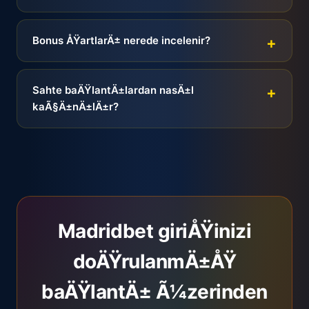
Bonus ÅŸartlarÄ± nerede incelenir?
Sahte baÄŸlantÄ±lardan nasÄ±l
kaÃ§Ä±nÄ±lÄ±r?
Madridbet giriÅŸinizi
doÄŸrulanmÄ±ÅŸ
baÄŸlantÄ± Ã¼zerinden