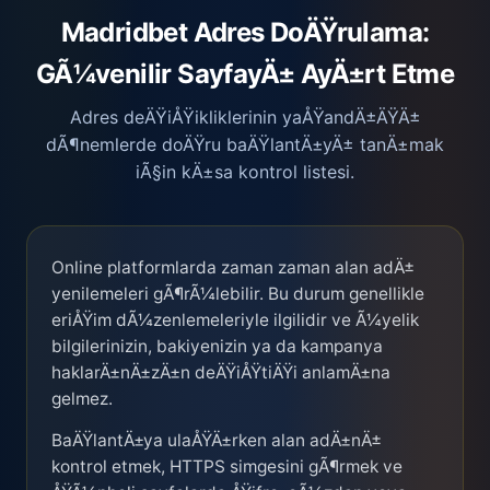
Madridbet Adres DoÄŸrulama:
GÃ¼venilir SayfayÄ± AyÄ±rt Etme
Adres deÄŸiÅŸikliklerinin yaÅŸandÄ±ÄŸÄ±
dÃ¶nemlerde doÄŸru baÄŸlantÄ±yÄ± tanÄ±mak
iÃ§in kÄ±sa kontrol listesi.
Online platformlarda zaman zaman alan adÄ±
yenilemeleri gÃ¶rÃ¼lebilir. Bu durum genellikle
eriÅŸim dÃ¼zenlemeleriyle ilgilidir ve Ã¼yelik
bilgilerinizin, bakiyenizin ya da kampanya
haklarÄ±nÄ±zÄ±n deÄŸiÅŸtiÄŸi anlamÄ±na
gelmez.
BaÄŸlantÄ±ya ulaÅŸÄ±rken alan adÄ±nÄ±
kontrol etmek, HTTPS simgesini gÃ¶rmek ve