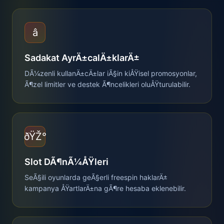
â­
Sadakat AyrÄ±calÄ±klarÄ±
DÃ¼zenli kullanÄ±cÄ±lar iÃ§in kiÅŸisel promosyonlar,
Ã¶zel limitler ve destek Ã¶ncelikleri oluÅŸturulabilir.
ðŸŽ°
Slot DÃ¶nÃ¼ÅŸleri
SeÃ§ili oyunlarda geÃ§erli freespin haklarÄ±
kampanya ÅŸartlarÄ±na gÃ¶re hesaba eklenebilir.