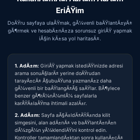
EriÅŸim
DoÄŸru sayfaya ulaÅŸmak, gÃ¼venli baÄŸlantÄ±yÄ±
gÃ¶rmek ve hesabÄ±nÄ±za sorunsuz giriÅŸ yapmak
iÃ§in kÄ±sa yol haritasÄ±.
1. AdÄ±m:
GiriÅŸ yapmak istediÄŸinizde adresi
arama sonuÃ§larÄ± yerine doÄŸrudan
tarayÄ±cÄ± Ã§ubuÄŸuna yazmanÄ±z daha
gÃ¼venli bir baÅŸlangÄ±Ã§ saÄŸlar. BÃ¶ylece
benzer gÃ¶rÃ¼nÃ¼mlÃ¼ sayfalarla
karÅŸÄ±laÅŸma ihtimali azalÄ±r.
2. AdÄ±m:
Sayfa aÃ§Ä±ldÄ±ÄŸÄ±nda kilit
simgesini, alan adÄ±nÄ± ve baÄŸlantÄ±nÄ±n
dÃ¼zgÃ¼n yÃ¼klendiÄŸini kontrol edin.
Kontroller tamamlandÄ±ktan sonra kullanÄ±cÄ±