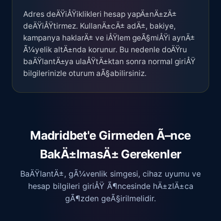
Adres deÄŸiÅŸiklikleri hesap yapÄ±nÄ±zÄ±
deÄŸiÅŸtirmez. KullanÄ±cÄ± adÄ±, bakiye,
kampanya haklarÄ± ve iÅŸlem geÃ§miÅŸi aynÄ±
Ã¼yelik altÄ±nda korunur. Bu nedenle doÄŸru
baÄŸlantÄ±ya ulaÅŸtÄ±ktan sonra normal giriÅŸ
bilgilerinizle oturum aÃ§abilirsiniz.
Madridbet'e Girmeden Ã–nce
BakÄ±lmasÄ± Gerekenler
BaÄŸlantÄ±, gÃ¼venlik simgesi, cihaz uyumu ve
hesap bilgileri giriÅŸ Ã¶ncesinde hÄ±zlÄ±ca
gÃ¶zden geÃ§irilmelidir.