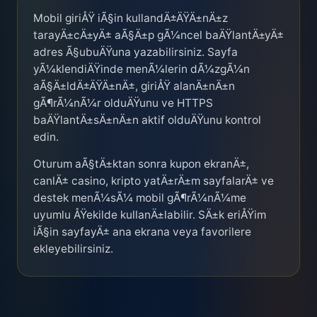
Mobil giriÅŸ iÃ§in kullandÄ±ÄŸÄ±nÄ±z
tarayÄ±cÄ±yÄ± aÃ§Ä±p gÃ¼ncel baÄŸlantÄ±yÄ±
adres Ã§ubuÄŸuna yazabilirsiniz. Sayfa
yÃ¼klendiÄŸinde menÃ¼lerin dÃ¼zgÃ¼n
aÃ§Ä±ldÄ±ÄŸÄ±nÄ±, giriÅŸ alanÄ±nÄ±n
gÃ¶rÃ¼nÃ¼r olduÄŸunu ve HTTPS
baÄŸlantÄ±sÄ±nÄ±n aktif olduÄŸunu kontrol
edin.
Oturum aÃ§tÄ±ktan sonra kupon ekranÄ±,
canlÄ± casino, kripto yatÄ±rÄ±m sayfalarÄ± ve
destek menÃ¼sÃ¼ mobil gÃ¶rÃ¼nÃ¼me
uyumlu ÅŸekilde kullanÄ±labilir. SÄ±k eriÅŸim
iÃ§in sayfayÄ± ana ekrana veya favorilere
ekleyebilirsiniz.