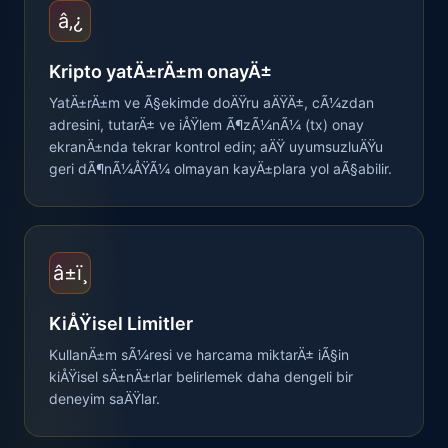
â‚¿
Kripto yatÄ±rÄ±m onayÄ±
YatÄ±rÄ±m ve Ã§ekimde doÄŸru aÄŸÄ±, cÃ¼zdan
adresini, tutarÄ± ve iÅŸlem Ã¶zÃ¼nÃ¼ (tx) onay
ekranÄ±nda tekrar kontrol edin; aÄŸ uyumsuzluÄŸu
geri dÃ¶nÃ¼ÅŸÃ¼ olmayan kayÄ±plara yol aÃ§abilir.
â±ï¸
KiÅŸisel Limitler
KullanÄ±m sÃ¼resi ve harcama miktarÄ± iÃ§in
kiÅŸisel sÄ±nÄ±rlar belirlemek daha dengeli bir
deneyim saÄŸlar.