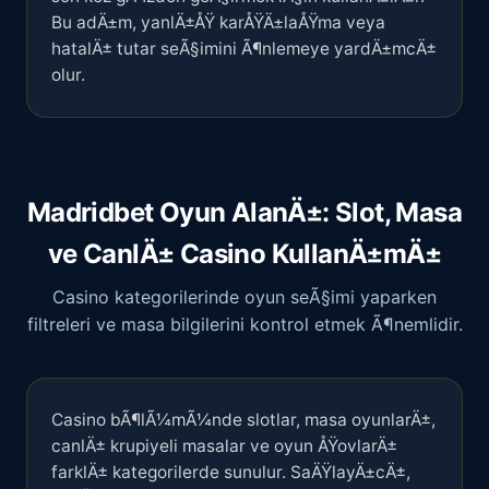
Bu adÄ±m, yanlÄ±ÅŸ karÅŸÄ±laÅŸma veya
hatalÄ± tutar seÃ§imini Ã¶nlemeye yardÄ±mcÄ±
olur.
Madridbet Oyun AlanÄ±: Slot, Masa
ve CanlÄ± Casino KullanÄ±mÄ±
Casino kategorilerinde oyun seÃ§imi yaparken
filtreleri ve masa bilgilerini kontrol etmek Ã¶nemlidir.
Casino bÃ¶lÃ¼mÃ¼nde slotlar, masa oyunlarÄ±,
canlÄ± krupiyeli masalar ve oyun ÅŸovlarÄ±
farklÄ± kategorilerde sunulur. SaÄŸlayÄ±cÄ±,