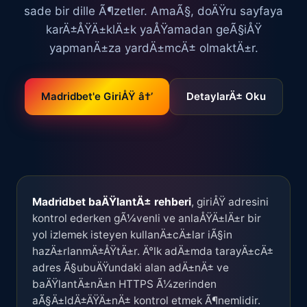
sade bir dille Ã¶zetler. AmaÃ§, doÄŸru sayfaya
karÄ±ÅŸÄ±klÄ±k yaÅŸamadan geÃ§iÅŸ
yapmanÄ±za yardÄ±mcÄ± olmaktÄ±r.
Madridbet'e GiriÅŸ â†’
DetaylarÄ± Oku
Madridbet baÄŸlantÄ± rehberi
, giriÅŸ adresini
kontrol ederken gÃ¼venli ve anlaÅŸÄ±lÄ±r bir
yol izlemek isteyen kullanÄ±cÄ±lar iÃ§in
hazÄ±rlanmÄ±ÅŸtÄ±r. Ä°lk adÄ±mda tarayÄ±cÄ±
adres Ã§ubuÄŸundaki alan adÄ±nÄ± ve
baÄŸlantÄ±nÄ±n HTTPS Ã¼zerinden
aÃ§Ä±ldÄ±ÄŸÄ±nÄ± kontrol etmek Ã¶nemlidir.