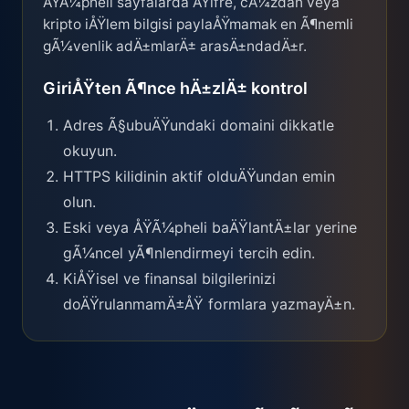
ÅŸÃ¼pheli sayfalarda ÅŸifre, cÃ¼zdan veya
kripto iÅŸlem bilgisi paylaÅŸmamak en Ã¶nemli
gÃ¼venlik adÄ±mlarÄ± arasÄ±ndadÄ±r.
GiriÅŸten Ã¶nce hÄ±zlÄ± kontrol
Adres Ã§ubuÄŸundaki domaini dikkatle
okuyun.
HTTPS kilidinin aktif olduÄŸundan emin
olun.
Eski veya ÅŸÃ¼pheli baÄŸlantÄ±lar yerine
gÃ¼ncel yÃ¶nlendirmeyi tercih edin.
KiÅŸisel ve finansal bilgilerinizi
doÄŸrulanmamÄ±ÅŸ formlara yazmayÄ±n.