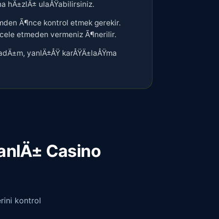
hÄ±zlÄ± ulaÅŸabilirsiniz.
den Ã¶nce kontrol etmek gerekir.
acele etmeden vermeniz Ã¶nerilir.
u adÄ±m, yanlÄ±ÅŸ karÅŸÄ±laÅŸma
anlÄ± Casino
rini kontrol