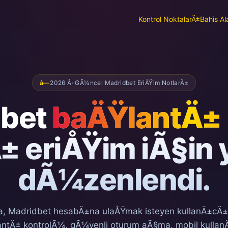
Kontrol NoktalarÄ±
Bahis A
â—
2026 Â· GÃ¼ncel Madridbet EriÅŸim NotlarÄ±
dbet
baÄŸlantÄ± 
± eriÅŸim iÃ§in 
dÃ¼zenlendi.
a, Madridbet hesabÄ±na ulaÅŸmak isteyen kullanÄ±cÄ±l
ntÄ± kontrolÃ¼, gÃ¼venli oturum aÃ§ma, mobil kulla