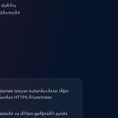
, doÄŸru
ardÄ±mcÄ±
izlemek isteyen kullanÄ±cÄ±lar iÃ§in
tÄ±nÄ±n HTTPS Ã¼zerinden
aklarÄ± ve iÅŸlem geÃ§miÅŸi aynÄ±