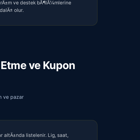
Ä±rÄ±m ve destek bÃ¶lÃ¼mlerine
dalÄ± olur.
 Etme ve Kupon
n ve pazar
ltÄ±nda listelenir. Lig, saat,