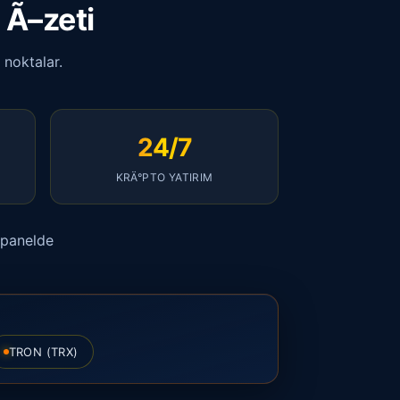
Ã–zeti
noktalar.
24/7
KRÄ°PTO YATIRIM
 panelde
TRON (TRX)