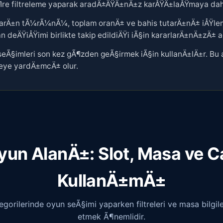
e filtreleme yaparak aradÄ±ÄŸÄ±nÄ±z karÅŸÄ±laÅŸmaya daha 
zarÄ±n tÃ¼rÃ¼nÃ¼, toplam oranÄ± ve bahis tutarÄ±nÄ± iÅŸlem
n deÄŸiÅŸimi birlikte takip edildiÄŸi iÃ§in kararlarÄ±nÄ±zÄ± 
eÃ§imleri son kez gÃ¶zden geÃ§irmek iÃ§in kullanÄ±lÄ±r. B
meye yardÄ±mcÄ± olur.
yun AlanÄ±: Slot, Masa ve C
KullanÄ±mÄ±
gorilerinde oyun seÃ§imi yaparken filtreleri ve masa bilgile
etmek Ã¶nemlidir.