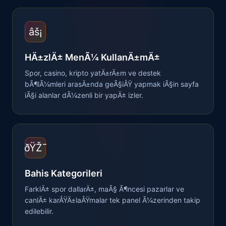
âš¡
HÄ±zlÄ± MenÃ¼ KullanÄ±mÄ±
Spor, casino, kripto yatÄ±rÄ±m ve destek
bÃ¶lÃ¼mleri arasÄ±nda geÃ§iÅŸ yapmak iÃ§in sayfa
iÃ§i alanlar dÃ¼zenli bir yapÄ± izler.
ðŸŽ¯
Bahis Kategorileri
FarklÄ± spor dallarÄ±, maÃ§ Ã¶ncesi pazarlar ve
canlÄ± karÅŸÄ±laÅŸmalar tek panel Ã¼zerinden takip
edilebilir.