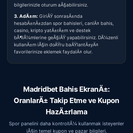
bilgilerinizle oturum aÃ§abilirsiniz.
3. AdÄ±m:
GiriÅŸ sonrasÄ±nda
hesabÄ±nÄ±zdan spor bahisleri, canlÄ± bahis,
casino, kripto yatÄ±rÄ±m ve destek
bÃ¶lÃ¼mlerine geÃ§iÅŸ yapabilirsiniz. DÃ¼zenli
kullanÄ±m iÃ§in doÄŸru baÄŸlantÄ±yÄ±
favorilerinize eklemek faydalÄ± olur.
Madridbet Bahis EkranÄ±:
OranlarÄ± Takip Etme ve Kupon
HazÄ±rlama
Spor panelini daha kontrollÃ¼ kullanmak isteyenler
iÃ§in temel kupon ve pazar bilgileri.