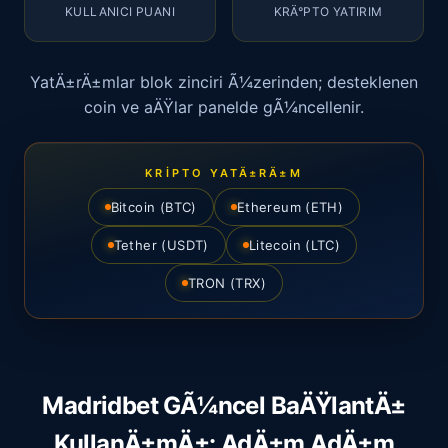
KULLANICI PUANI
KRÄ°PTO YATIRIM
YatÄ±rÄ±mlar blok zinciri Ã¼zerinden; desteklenen
coin ve aÄŸlar panelde gÃ¼ncellenir.
KRIPTO YATÄ±RÄ±M
Bitcoin (BTC)
Ethereum (ETH)
Tether (USDT)
Litecoin (LTC)
TRON (TRX)
Madridbet GÃ¼ncel BaÄŸlantÄ±
KullanÄ±mÄ±: AdÄ±m AdÄ±m