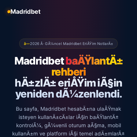
Madridbet
â—
2026 Â· GÃ¼ncel Madridbet EriÅŸim NotlarÄ±
Madridbet
baÄŸlantÄ±
rehberi
hÄ±zlÄ± eriÅŸim iÃ§in
yeniden dÃ¼zenlendi.
Bu sayfa, Madridbet hesabÄ±na ulaÅŸmak
isteyen kullanÄ±cÄ±lar iÃ§in baÄŸlantÄ±
kontrolÃ¼, gÃ¼venli oturum aÃ§ma, mobil
kullanÄ±m ve platform iÃ§i temel adÄ±mlarÄ±