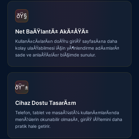
ðŸ§­
Net BaÄŸlantÄ± AkÄ±ÅŸÄ±
KullanÄ±cÄ±larÄ±n doÄŸru giriÅŸ sayfasÄ±na daha
kolay ulaÅŸabilmesi iÃ§in yÃ¶nlendirme adÄ±mlarÄ±
sade ve anlaÅŸÄ±lÄ±r biÃ§imde sunulur.
ðŸ“±
Cihaz Dostu TasarÄ±m
Telefon, tablet ve masaÃ¼stÃ¼ kullanÄ±mlarÄ±nda
menÃ¼lerin okunabilir olmasÄ±, giriÅŸ iÅŸlemini daha
pratik hale getirir.