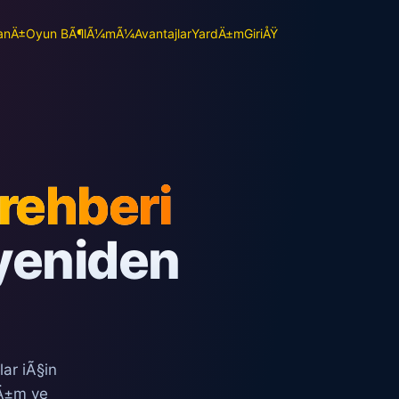
lanÄ±
Oyun BÃ¶lÃ¼mÃ¼
Avantajlar
YardÄ±m
GiriÅŸ
rehberi
yeniden
ar iÃ§in
nÄ±m ve