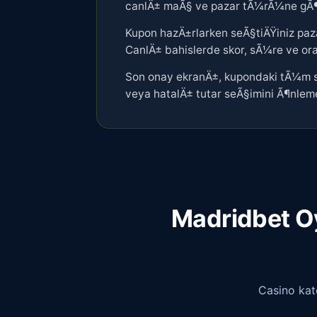
canlÄ± maÃ§ ve pazar tÃ¼rÃ¼ne gÃ¶r
Kupon hazÄ±rlarken seÃ§tiÄŸiniz pa
CanlÄ± bahislerde skor, sÃ¼re ve ora
Son onay ekranÄ±, kupondaki tÃ¼m s
veya hatalÄ± tutar seÃ§imini Ã¶nle
Madridbet O
Casino kate