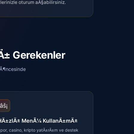
rinizle oturum aÃ§abilirsiniz.
Ä± Gerekenler
 Ã¶ncesinde
âš¡
HÄ±zlÄ± MenÃ¼ KullanÄ±mÄ±
por, casino, kripto yatÄ±rÄ±m ve destek