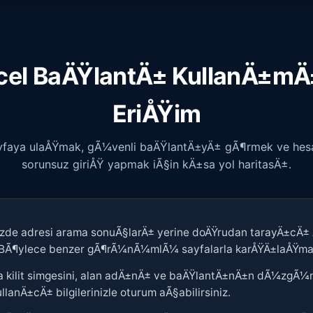
cel BaÄŸlantÄ± KullanÄ±m
EriÅŸim
yfaya ulaÅŸmak, gÃ¼venli baÄŸlantÄ±yÄ± gÃ¶rmek ve he
sorunsuz giriÅŸ yapmak iÃ§in kÄ±sa yol haritasÄ±.
nizde adresi arama sonuÃ§larÄ± yerine doÄŸrudan tarayÄ±c
 BÃ¶ylece benzer gÃ¶rÃ¼nÃ¼mlÃ¼ sayfalarla karÅŸÄ±laÅŸma i
ilit simgesini, alan adÄ±nÄ± ve baÄŸlantÄ±nÄ±n dÃ¼zgÃ¼n 
lanÄ±cÄ± bilgilerinizle oturum aÃ§abilirsiniz.