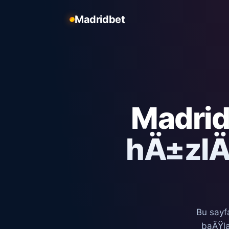
Madridbet
Madri
hÄ±zlÄ
Bu sayf
baÄŸla