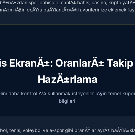
Ä±nÄ±zdan spor bahisleri, canlÄ± bahis, casino, kripto yat
lanÄ±m iÃ§in doÄŸru baÄŸlantÄ±yÄ± favorilerinize eklemek fay
is EkranÄ±: OranlarÄ± Takip
HazÄ±rlama
lini daha kontrollÃ¼ kullanmak isteyenler iÃ§in temel kupo
bilgileri.
, tenis, voleybol ve e-spor gibi branÅŸlar ayrÄ± baÅŸlÄ±klar a