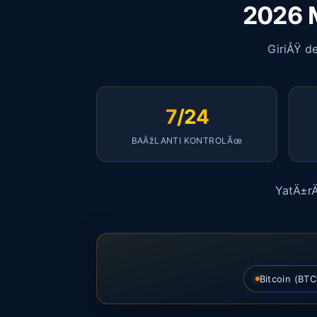
2026 
GiriÅŸ d
7/24
BAÄžLANTI KONTROLÃœ
YatÄ±rÄ
Bitcoin (BTC