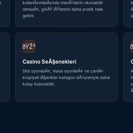
e
kullanÄ±mlarÄ±nda menÃ¼lerin okunabilir
b
e
olmasÄ±, giriÅŸ iÅŸlemini daha pratik hale
i
getirir.
i
ðŸŽ²
ð
Casino SeÃ§enekleri
Slot oyunlarÄ±, masa oyunlarÄ± ve canlÄ±
A
krupiyeli iÃ§erikler kategori dÃ¼zeniyle daha
h
kolay bulunabilir.
s
Ã