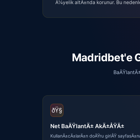
Ã¼yelik altÄ±nda korunur. Bu nedenle
Madridbet'e 
BaÄŸlantÄ±
ðŸ§­
Net BaÄŸlantÄ± AkÄ±ÅŸÄ±
KullanÄ±cÄ±larÄ±n doÄŸru giriÅŸ sayfasÄ±n