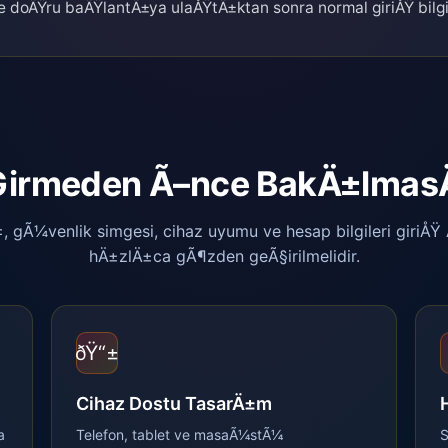
 doÄŸru baÄŸlantÄ±ya ulaÅŸtÄ±ktan sonra normal giriÅŸ bilgile
Girmeden Ã–nce BakÄ±lmas
, gÃ¼venlik simgesi, cihaz uyumu ve hesap bilgileri giriÅŸ
hÄ±zlÄ±ca gÃ¶zden geÃ§irilmelidir.
ðŸ“±
Cihaz Dostu TasarÄ±m
a
Telefon, tablet ve masaÃ¼stÃ¼
S