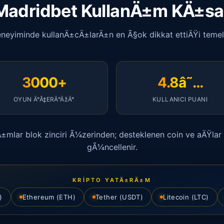
Madridbet KullanÄ±m KÄ±sa 
eneyiminde kullanÄ±cÄ±larÄ±n en Ã§ok dikkat ettiÄŸi temel 
3000+
4.8â˜…
OYUN Ä°Ã‡ERÄ°ÄžÄ°
KULLANICI PUANI
±mlar blok zinciri Ã¼zerinden; desteklenen coin ve aÄŸlar
gÃ¼ncellenir.
KRIPTO YATÄ±RÄ±M
)
Ethereum (ETH)
Tether (USDT)
Litecoin (LTC)