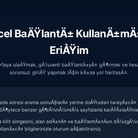
cel BaÄŸlantÄ± KullanÄ±m
EriÅŸim
yfaya ulaÅŸmak, gÃ¼venli baÄŸlantÄ±yÄ± gÃ¶rmek ve he
sorunsuz giriÅŸ yapmak iÃ§in kÄ±sa yol haritasÄ±.
nizde adresi arama sonuÃ§larÄ± yerine doÄŸrudan tarayÄ±c
 BÃ¶ylece benzer gÃ¶rÃ¼nÃ¼mlÃ¼ sayfalarla karÅŸÄ±laÅŸma i
ilit simgesini, alan adÄ±nÄ± ve baÄŸlantÄ±nÄ±n dÃ¼zgÃ¼n 
lanÄ±cÄ± bilgilerinizle oturum aÃ§abilirsiniz.