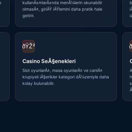
e
kullanÄ±mlarÄ±nda menÃ¼lerin okunabilir
b
e
olmasÄ±, giriÅŸ iÅŸlemini daha pratik hale
i
getirir.
i
ðŸŽ²
ð
Casino SeÃ§enekleri
Slot oyunlarÄ±, masa oyunlarÄ± ve canlÄ±
A
krupiyeli iÃ§erikler kategori dÃ¼zeniyle daha
h
kolay bulunabilir.
s
Ã