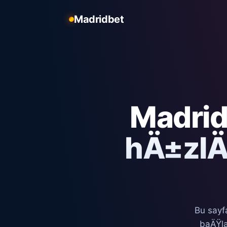
Madridbet
Madri
hÄ±zlÄ
Bu sayf
baÄŸla