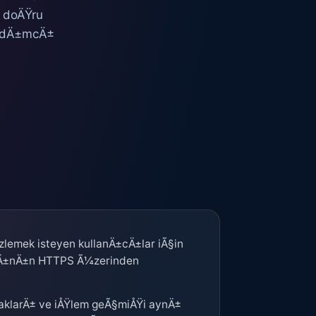
, doÄŸru
ardÄ±mcÄ±
izlemek isteyen kullanÄ±cÄ±lar iÃ§in
tÄ±nÄ±n HTTPS Ã¼zerinden
aklarÄ± ve iÅŸlem geÃ§miÅŸi aynÄ±