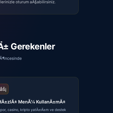
rinizle oturum aÃ§abilirsiniz.
Ä± Gerekenler
 Ã¶ncesinde
âš¡
HÄ±zlÄ± MenÃ¼ KullanÄ±mÄ±
por, casino, kripto yatÄ±rÄ±m ve destek