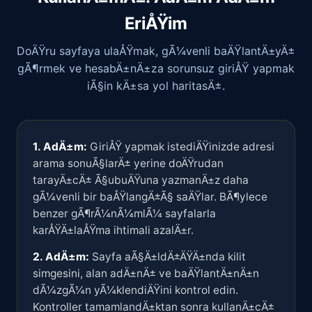
EriÅŸim
DoÄŸru sayfaya ulaÅŸmak, gÃ¼venli baÄŸlantÄ±yÄ±
gÃ¶rmek ve hesabÄ±nÄ±za sorunsuz giriÅŸ yapmak
iÃ§in kÄ±sa yol haritasÄ±.
1. AdÄ±m:
GiriÅŸ yapmak istediÄŸinizde adresi
arama sonuÃ§larÄ± yerine doÄŸrudan
tarayÄ±cÄ± Ã§ubuÄŸuna yazmanÄ±z daha
gÃ¼venli bir baÅŸlangÄ±Ã§ saÄŸlar. BÃ¶ylece
benzer gÃ¶rÃ¼nÃ¼mlÃ¼ sayfalarla
karÅŸÄ±laÅŸma ihtimali azalÄ±r.
2. AdÄ±m:
Sayfa aÃ§Ä±ldÄ±ÄŸÄ±nda kilit
simgesini, alan adÄ±nÄ± ve baÄŸlantÄ±nÄ±n
dÃ¼zgÃ¼n yÃ¼klendiÄŸini kontrol edin.
Kontroller tamamlandÄ±ktan sonra kullanÄ±cÄ±