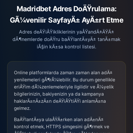
Madridbet Adres DoÄŸrulama:
GÃ¼venilir SayfayÄ± AyÄ±rt Etme
Adres deÄŸiÅŸikliklerinin yaÅŸandÄ±ÄŸÄ±
dÃ¶nemlerde doÄŸru baÄŸlantÄ±yÄ± tanÄ±mak
iÃ§in kÄ±sa kontrol listesi.
Online platformlarda zaman zaman alan adÄ±
yenilemeleri gÃ¶rÃ¼lebilir. Bu durum genellikle
eriÅŸim dÃ¼zenlemeleriyle ilgilidir ve Ã¼yelik
bilgilerinizin, bakiyenizin ya da kampanya
haklarÄ±nÄ±zÄ±n deÄŸiÅŸtiÄŸi anlamÄ±na
gelmez.
BaÄŸlantÄ±ya ulaÅŸÄ±rken alan adÄ±nÄ±
kontrol etmek, HTTPS simgesini gÃ¶rmek ve