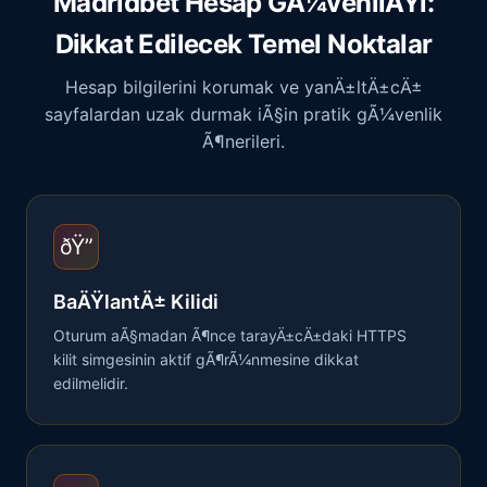
Madridbet Hesap GÃ¼venliÄŸi:
Dikkat Edilecek Temel Noktalar
Hesap bilgilerini korumak ve yanÄ±ltÄ±cÄ±
sayfalardan uzak durmak iÃ§in pratik gÃ¼venlik
Ã¶nerileri.
ðŸ”
BaÄŸlantÄ± Kilidi
Oturum aÃ§madan Ã¶nce tarayÄ±cÄ±daki HTTPS
kilit simgesinin aktif gÃ¶rÃ¼nmesine dikkat
edilmelidir.