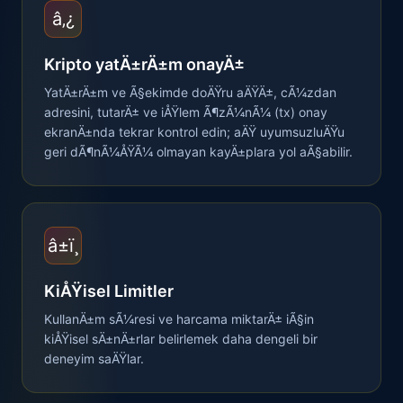
â‚¿
Kripto yatÄ±rÄ±m onayÄ±
YatÄ±rÄ±m ve Ã§ekimde doÄŸru aÄŸÄ±, cÃ¼zdan
adresini, tutarÄ± ve iÅŸlem Ã¶zÃ¼nÃ¼ (tx) onay
ekranÄ±nda tekrar kontrol edin; aÄŸ uyumsuzluÄŸu
geri dÃ¶nÃ¼ÅŸÃ¼ olmayan kayÄ±plara yol aÃ§abilir.
â±ï¸
KiÅŸisel Limitler
KullanÄ±m sÃ¼resi ve harcama miktarÄ± iÃ§in
kiÅŸisel sÄ±nÄ±rlar belirlemek daha dengeli bir
deneyim saÄŸlar.