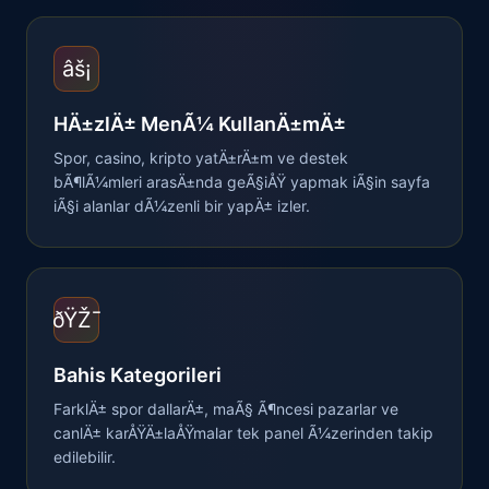
âš¡
HÄ±zlÄ± MenÃ¼ KullanÄ±mÄ±
Spor, casino, kripto yatÄ±rÄ±m ve destek
bÃ¶lÃ¼mleri arasÄ±nda geÃ§iÅŸ yapmak iÃ§in sayfa
iÃ§i alanlar dÃ¼zenli bir yapÄ± izler.
ðŸŽ¯
Bahis Kategorileri
FarklÄ± spor dallarÄ±, maÃ§ Ã¶ncesi pazarlar ve
canlÄ± karÅŸÄ±laÅŸmalar tek panel Ã¼zerinden takip
edilebilir.