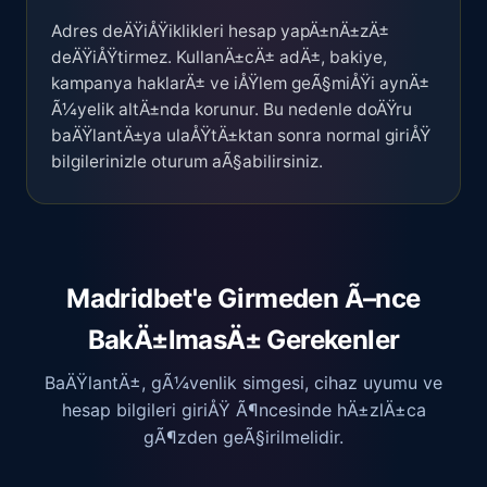
Adres deÄŸiÅŸiklikleri hesap yapÄ±nÄ±zÄ±
deÄŸiÅŸtirmez. KullanÄ±cÄ± adÄ±, bakiye,
kampanya haklarÄ± ve iÅŸlem geÃ§miÅŸi aynÄ±
Ã¼yelik altÄ±nda korunur. Bu nedenle doÄŸru
baÄŸlantÄ±ya ulaÅŸtÄ±ktan sonra normal giriÅŸ
bilgilerinizle oturum aÃ§abilirsiniz.
Madridbet'e Girmeden Ã–nce
BakÄ±lmasÄ± Gerekenler
BaÄŸlantÄ±, gÃ¼venlik simgesi, cihaz uyumu ve
hesap bilgileri giriÅŸ Ã¶ncesinde hÄ±zlÄ±ca
gÃ¶zden geÃ§irilmelidir.