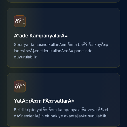
ðŸ”„
Ä°ade KampanyalarÄ±
Spor ya da casino kullanÄ±mÄ±na baÄŸlÄ± kayÄ±p
iadesi seÃ§enekleri kullanÄ±cÄ± panelinde
duyurulabilir.
ðŸ’°
YatÄ±rÄ±m FÄ±rsatlarÄ±
Belirli kripto yatÄ±rÄ±m kampanyalarÄ± veya Ã¶zel
dÃ¶nemler iÃ§in ek bakiye avantajlarÄ± sunulabilir.