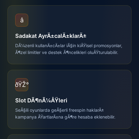
â­
Sadakat AyrÄ±calÄ±klarÄ±
DÃ¼zenli kullanÄ±cÄ±lar iÃ§in kiÅŸisel promosyonlar,
Ã¶zel limitler ve destek Ã¶ncelikleri oluÅŸturulabilir.
ðŸŽ°
Slot DÃ¶nÃ¼ÅŸleri
SeÃ§ili oyunlarda geÃ§erli freespin haklarÄ±
kampanya ÅŸartlarÄ±na gÃ¶re hesaba eklenebilir.