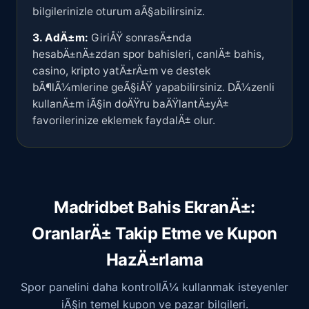
bilgilerinizle oturum aÃ§abilirsiniz.
3. AdÄ±m:
GiriÅŸ sonrasÄ±nda
hesabÄ±nÄ±zdan spor bahisleri, canlÄ± bahis,
casino, kripto yatÄ±rÄ±m ve destek
bÃ¶lÃ¼mlerine geÃ§iÅŸ yapabilirsiniz. DÃ¼zenli
kullanÄ±m iÃ§in doÄŸru baÄŸlantÄ±yÄ±
favorilerinize eklemek faydalÄ± olur.
Madridbet Bahis EkranÄ±:
OranlarÄ± Takip Etme ve Kupon
HazÄ±rlama
Spor panelini daha kontrollÃ¼ kullanmak isteyenler
iÃ§in temel kupon ve pazar bilgileri.