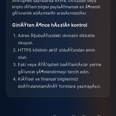
ÅŸÃ¼pheli sayfalarda ÅŸifre, cÃ¼zdan veya
kripto iÅŸlem bilgisi paylaÅŸmamak en Ã¶nemli
gÃ¼venlik adÄ±mlarÄ± arasÄ±ndadÄ±r.
GiriÅŸten Ã¶nce hÄ±zlÄ± kontrol
Adres Ã§ubuÄŸundaki domaini dikkatle
okuyun.
HTTPS kilidinin aktif olduÄŸundan emin
olun.
Eski veya ÅŸÃ¼pheli baÄŸlantÄ±lar yerine
gÃ¼ncel yÃ¶nlendirmeyi tercih edin.
KiÅŸisel ve finansal bilgilerinizi
doÄŸrulanmamÄ±ÅŸ formlara yazmayÄ±n.