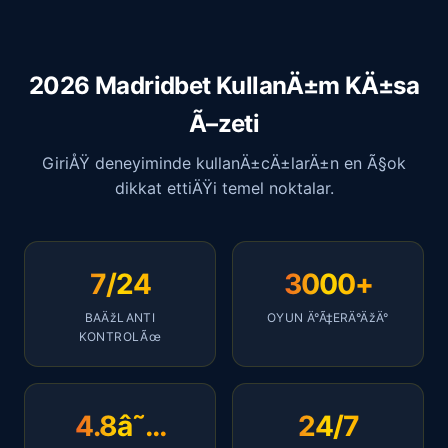
2026 Madridbet KullanÄ±m KÄ±sa
Ã–zeti
GiriÅŸ deneyiminde kullanÄ±cÄ±larÄ±n en Ã§ok
dikkat ettiÄŸi temel noktalar.
7/24
3000+
BAÄžLANTI
OYUN Ä°Ã‡ERÄ°ÄžÄ°
KONTROLÃœ
4.8â˜…
24/7