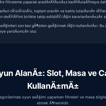
e filtreleme yaparak aradÄ±ÄŸÄ±nÄ±z karÅŸÄ±laÅŸmaya daha 
zarÄ±n tÃ¼rÃ¼nÃ¼, toplam oranÄ± ve bahis tutarÄ±nÄ± iÅŸlem
n deÄŸiÅŸimi birlikte takip edildiÄŸi iÃ§in kararlarÄ±nÄ±zÄ± 
eÃ§imleri son kez gÃ¶zden geÃ§irmek iÃ§in kullanÄ±lÄ±r. B
meye yardÄ±mcÄ± olur.
yun AlanÄ±: Slot, Masa ve C
KullanÄ±mÄ±
gorilerinde oyun seÃ§imi yaparken filtreleri ve masa bilgile
etmek Ã¶nemlidir.