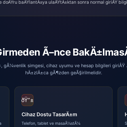
 doÄŸru baÄŸlantÄ±ya ulaÅŸtÄ±ktan sonra normal giriÅŸ bilgile
Girmeden Ã–nce BakÄ±lmas
, gÃ¼venlik simgesi, cihaz uyumu ve hesap bilgileri giriÅŸ
hÄ±zlÄ±ca gÃ¶zden geÃ§irilmelidir.
ðŸ“±
Cihaz Dostu TasarÄ±m
a
Telefon, tablet ve masaÃ¼stÃ¼
S