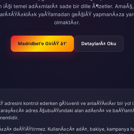
m iÃ§i temel adÄ±mlarÄ± sade bir dille Ã¶zetler. AmaÃ§
karÄ±ÅŸÄ±klÄ±k yaÅŸamadan geÃ§iÅŸ yapmanÄ±za y
olmaktÄ±r.
Madridbet'e GiriÅŸ â†’
DetaylarÄ± Oku
iÅŸ adresini kontrol ederken gÃ¼venli ve anlaÅŸÄ±lÄ±r bir yol 
 tarayÄ±cÄ± adres Ã§ubuÄŸundaki alan adÄ±nÄ± ve baÄŸlan
emlidir.
nÄ±zÄ± deÄŸiÅŸtirmez. KullanÄ±cÄ± adÄ±, bakiye, kampanya h