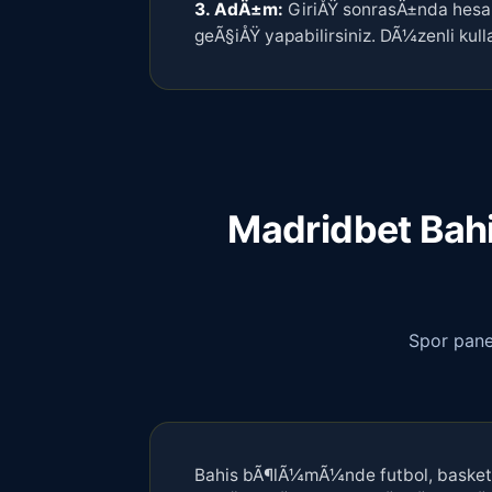
3. AdÄ±m:
GiriÅŸ sonrasÄ±nda hesab
geÃ§iÅŸ yapabilirsiniz. DÃ¼zenli kul
Madridbet Bah
Spor pane
Bahis bÃ¶lÃ¼mÃ¼nde futbol, basketbol