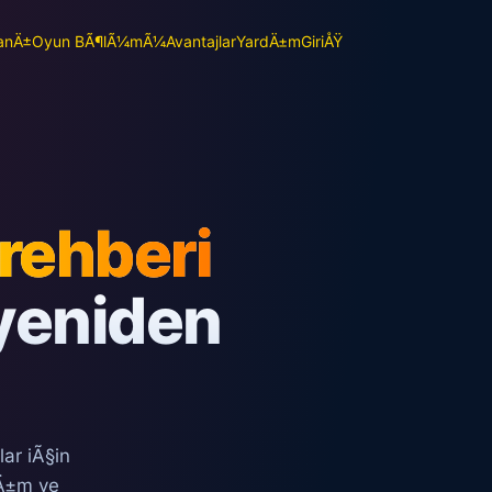
lanÄ±
Oyun BÃ¶lÃ¼mÃ¼
Avantajlar
YardÄ±m
GiriÅŸ
rehberi
yeniden
ar iÃ§in
nÄ±m ve