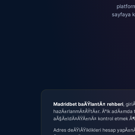
platfor
sayfaya 
Madridbet baÄŸlantÄ± rehberi
, gir
hazÄ±rlanmÄ±ÅŸtÄ±r. Ä°lk adÄ±mda
aÃ§Ä±ldÄ±ÄŸÄ±nÄ± kontrol etmek Ã¶n
Adres deÄŸiÅŸiklikleri hesap yapÄ±