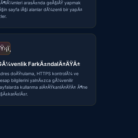
Ã¶lÃ¼mleri arasÄ±nda geÃ§iÅŸ yapmak
Ã§in sayfa iÃ§i alanlar dÃ¼zenli bir yapÄ±
zler.
Ÿ›¡ï¸
GÃ¼venlik FarkÄ±ndalÄ±ÄŸÄ±
dres doÄŸrulama, HTTPS kontrolÃ¼ ve
esap bilgilerini yalnÄ±zca gÃ¼venilir
ayfalarda kullanma alÄ±ÅŸkanlÄ±ÄŸÄ± Ã¶ne
§Ä±karÄ±lÄ±r.