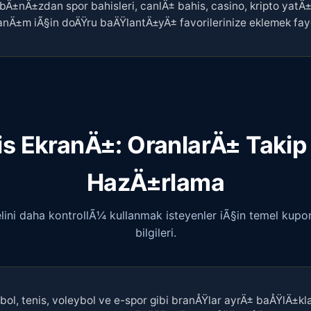
Ä±nÄ±zdan spor bahisleri, canlÄ± bahis, casino, kripto yat
lanÄ±m iÃ§in doÄŸru baÄŸlantÄ±yÄ± favorilerinize eklemek fay
is EkranÄ±: OranlarÄ± Takip
HazÄ±rlama
lini daha kontrollÃ¼ kullanmak isteyenler iÃ§in temel kupo
bilgileri.
, tenis, voleybol ve e-spor gibi branÅŸlar ayrÄ± baÅŸlÄ±klar a