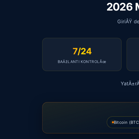
2026 
GiriÅŸ d
7/24
BAÄžLANTI KONTROLÃœ
YatÄ±rÄ
Bitcoin (BTC