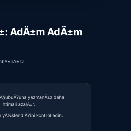
Ä±: AdÄ±m AdÄ±m
sabÄ±nÄ±za
Ä± Ã§ubuÄŸuna yazmanÄ±z daha
htimali azalÄ±r.
yÃ¼klendiÄŸini kontrol edin.