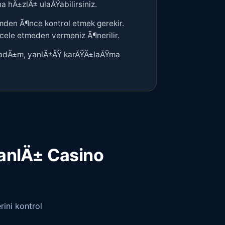
hÄ±zlÄ± ulaÅŸabilirsiniz.
den Ã¶nce kontrol etmek gerekir.
acele etmeden vermeniz Ã¶nerilir.
u adÄ±m, yanlÄ±ÅŸ karÅŸÄ±laÅŸma
anlÄ± Casino
rini kontrol