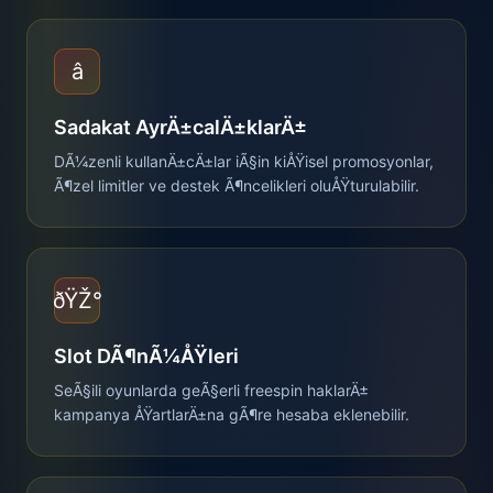
â­
Sadakat AyrÄ±calÄ±klarÄ±
DÃ¼zenli kullanÄ±cÄ±lar iÃ§in kiÅŸisel promosyonlar,
Ã¶zel limitler ve destek Ã¶ncelikleri oluÅŸturulabilir.
ðŸŽ°
Slot DÃ¶nÃ¼ÅŸleri
SeÃ§ili oyunlarda geÃ§erli freespin haklarÄ±
kampanya ÅŸartlarÄ±na gÃ¶re hesaba eklenebilir.