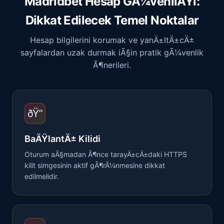
Madridbet Hesap GÃ¼venliÄŸi:
Dikkat Edilecek Temel Noktalar
Hesap bilgilerini korumak ve yanÄ±ltÄ±cÄ±
sayfalardan uzak durmak iÃ§in pratik gÃ¼venlik
Ã¶nerileri.
ðŸ”
BaÄŸlantÄ± Kilidi
Oturum aÃ§madan Ã¶nce tarayÄ±cÄ±daki HTTPS
kilit simgesinin aktif gÃ¶rÃ¼nmesine dikkat
edilmelidir.