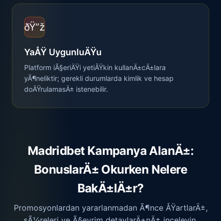
ðŸ”ž
YaÅŸ UygunluÄŸu
Platform iÃ§eriÄŸi yetiÅŸkin kullanÄ±cÄ±lara
yÃ¶neliktir; gerekli durumlarda kimlik ve hesap
doÄŸrulamasÄ± istenebilir.
Madridbet Kampanya AlanÄ±:
BonuslarÄ± Okurken Nelere
BakÄ±lÄ±r?
Promosyonlardan yararlanmadan Ã¶nce ÅŸartlarÄ±,
sÃ¼releri ve Ã§evrim detaylarÄ±nÄ± inceleyin.