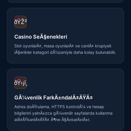
ðŸŽ²
Casino SeÃ§enekleri
Slot oyunlarÄ±, masa oyunlarÄ± ve canlÄ± krupiyeli
iÃ§erikler kategori dÃ¼zeniyle daha kolay bulunabilir.
ðŸ›¡ï¸
GÃ¼venlik FarkÄ±ndalÄ±ÄŸÄ±
Adres doÄŸrulama, HTTPS kontrolÃ¼ ve hesap
bilgilerini yalnÄ±zca gÃ¼venilir sayfalarda kullanma
alÄ±ÅŸkanlÄ±ÄŸÄ± Ã¶ne Ã§Ä±karÄ±lÄ±r.