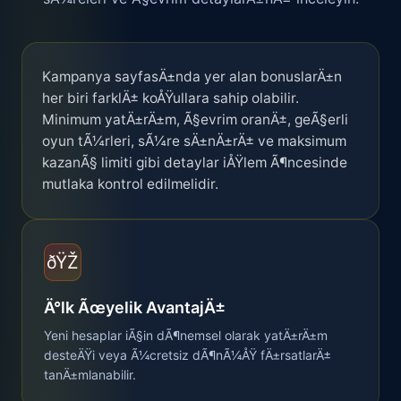
Kampanya sayfasÄ±nda yer alan bonuslarÄ±n
her biri farklÄ± koÅŸullara sahip olabilir.
Minimum yatÄ±rÄ±m, Ã§evrim oranÄ±, geÃ§erli
oyun tÃ¼rleri, sÃ¼re sÄ±nÄ±rÄ± ve maksimum
kazanÃ§ limiti gibi detaylar iÅŸlem Ã¶ncesinde
mutlaka kontrol edilmelidir.
ðŸŽ
Ä°lk Ãœyelik AvantajÄ±
Yeni hesaplar iÃ§in dÃ¶nemsel olarak yatÄ±rÄ±m
desteÄŸi veya Ã¼cretsiz dÃ¶nÃ¼ÅŸ fÄ±rsatlarÄ±
tanÄ±mlanabilir.