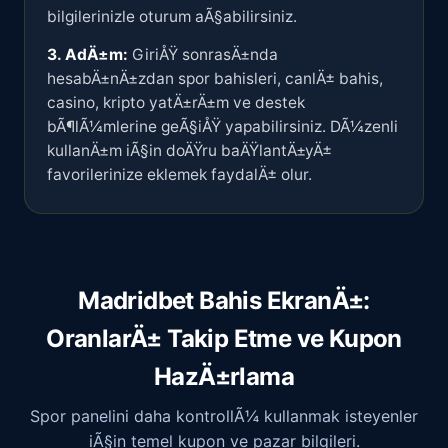
bilgilerinizle oturum aÃ§abilirsiniz.
3. AdÄ±m:
GiriÅŸ sonrasÄ±nda
hesabÄ±nÄ±zdan spor bahisleri, canlÄ± bahis,
casino, kripto yatÄ±rÄ±m ve destek
bÃ¶lÃ¼mlerine geÃ§iÅŸ yapabilirsiniz. DÃ¼zenli
kullanÄ±m iÃ§in doÄŸru baÄŸlantÄ±yÄ±
favorilerinize eklemek faydalÄ± olur.
Madridbet Bahis EkranÄ±:
OranlarÄ± Takip Etme ve Kupon
HazÄ±rlama
Spor panelini daha kontrollÃ¼ kullanmak isteyenler
iÃ§in temel kupon ve pazar bilgileri.