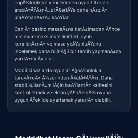
popÃ¼lerlik ve yeni eklenen oyun filtreleri
aradÄ±ÄŸÄ±nÄ±z iÃ§eriÄŸe daha hÄ±zlÄ±
ulaÅŸmanÄ±zÄ± saÄŸlar.
CanlÄ± casino masasÄ±na katÄ±lmadan Ã¶nce
minimum-maksimum limitleri, oyun
kurallarÄ±nÄ± ve masa yoÄŸunluÄŸunu
incelemek daha bilinÃ§li bir tercih yapmanÄ±za
yardÄ±mcÄ± olur.
Mobil cihazlarda oyunlar Ã§oÄŸunlukla
tarayÄ±cÄ± Ã¼zerinden Ã§alÄ±ÅŸÄ±r. Daha
stabil kullanÄ±m iÃ§in baÄŸlantÄ± kalitesini
kontrol etmek ve ekran yÃ¶nÃ¼nÃ¼ oyuna
uygun ÅŸekilde ayarlamak yararlÄ± olabilir.