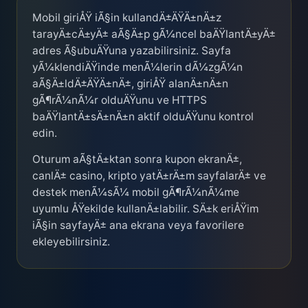
Mobil giriÅŸ iÃ§in kullandÄ±ÄŸÄ±nÄ±z
tarayÄ±cÄ±yÄ± aÃ§Ä±p gÃ¼ncel baÄŸlantÄ±yÄ±
adres Ã§ubuÄŸuna yazabilirsiniz. Sayfa
yÃ¼klendiÄŸinde menÃ¼lerin dÃ¼zgÃ¼n
aÃ§Ä±ldÄ±ÄŸÄ±nÄ±, giriÅŸ alanÄ±nÄ±n
gÃ¶rÃ¼nÃ¼r olduÄŸunu ve HTTPS
baÄŸlantÄ±sÄ±nÄ±n aktif olduÄŸunu kontrol
edin.
Oturum aÃ§tÄ±ktan sonra kupon ekranÄ±,
canlÄ± casino, kripto yatÄ±rÄ±m sayfalarÄ± ve
destek menÃ¼sÃ¼ mobil gÃ¶rÃ¼nÃ¼me
uyumlu ÅŸekilde kullanÄ±labilir. SÄ±k eriÅŸim
iÃ§in sayfayÄ± ana ekrana veya favorilere
ekleyebilirsiniz.