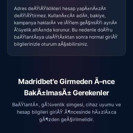
Adres deÄŸiÅŸiklikleri hesap yapÄ±nÄ±zÄ±
deÄŸiÅŸtirmez. KullanÄ±cÄ± adÄ±, bakiye,
kampanya haklarÄ± ve iÅŸlem geÃ§miÅŸi aynÄ±
Ã¼yelik altÄ±nda korunur. Bu nedenle doÄŸru
baÄŸlantÄ±ya ulaÅŸtÄ±ktan sonra normal giriÅŸ
bilgilerinizle oturum aÃ§abilirsiniz.
Madridbet'e Girmeden Ã–nce
BakÄ±lmasÄ± Gerekenler
BaÄŸlantÄ±, gÃ¼venlik simgesi, cihaz uyumu ve
hesap bilgileri giriÅŸ Ã¶ncesinde hÄ±zlÄ±ca
gÃ¶zden geÃ§irilmelidir.