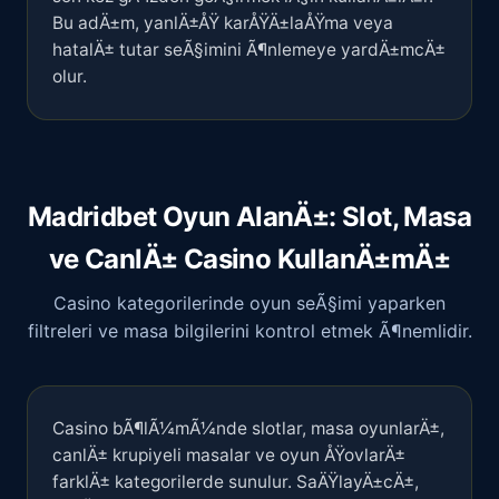
Bu adÄ±m, yanlÄ±ÅŸ karÅŸÄ±laÅŸma veya
hatalÄ± tutar seÃ§imini Ã¶nlemeye yardÄ±mcÄ±
olur.
Madridbet Oyun AlanÄ±: Slot, Masa
ve CanlÄ± Casino KullanÄ±mÄ±
Casino kategorilerinde oyun seÃ§imi yaparken
filtreleri ve masa bilgilerini kontrol etmek Ã¶nemlidir.
Casino bÃ¶lÃ¼mÃ¼nde slotlar, masa oyunlarÄ±,
canlÄ± krupiyeli masalar ve oyun ÅŸovlarÄ±
farklÄ± kategorilerde sunulur. SaÄŸlayÄ±cÄ±,