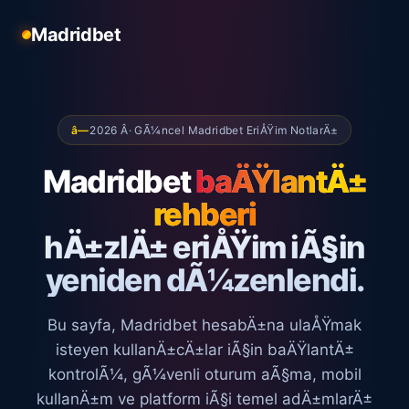
Madridbet
â—
2026 Â· GÃ¼ncel Madridbet EriÅŸim NotlarÄ±
Madridbet
baÄŸlantÄ±
rehberi
hÄ±zlÄ± eriÅŸim iÃ§in
yeniden dÃ¼zenlendi.
Bu sayfa, Madridbet hesabÄ±na ulaÅŸmak
isteyen kullanÄ±cÄ±lar iÃ§in baÄŸlantÄ±
kontrolÃ¼, gÃ¼venli oturum aÃ§ma, mobil
kullanÄ±m ve platform iÃ§i temel adÄ±mlarÄ±