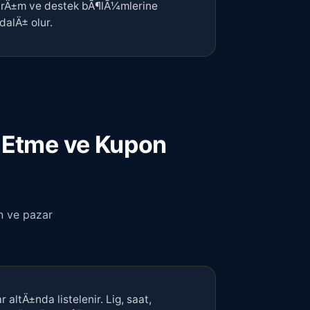
Ä±rÄ±m ve destek bÃ¶lÃ¼mlerine
dalÄ± olur.
 Etme ve Kupon
n ve pazar
ltÄ±nda listelenir. Lig, saat,