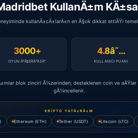
Madridbet KullanÄ±m KÄ±sa 
eneyiminde kullanÄ±cÄ±larÄ±n en Ã§ok dikkat ettiÄŸi temel 
3000+
4.8â˜…
OYUN Ä°Ã‡ERÄ°ÄžÄ°
KULLANICI PUANI
±mlar blok zinciri Ã¼zerinden; desteklenen coin ve aÄŸlar
gÃ¼ncellenir.
KRIPTO YATÄ±RÄ±M
)
Ethereum (ETH)
Tether (USDT)
Litecoin (LTC)