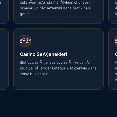
e
kullanÄ±mlarÄ±nda menÃ¼lerin okunabilir
b
e
olmasÄ±, giriÅŸ iÅŸlemini daha pratik hale
i
getirir.
i
ðŸŽ²
ð
Casino SeÃ§enekleri
Slot oyunlarÄ±, masa oyunlarÄ± ve canlÄ±
A
krupiyeli iÃ§erikler kategori dÃ¼zeniyle daha
h
kolay bulunabilir.
s
Ã