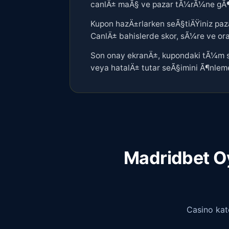
canlÄ± maÃ§ ve pazar tÃ¼rÃ¼ne gÃ¶r
Kupon hazÄ±rlarken seÃ§tiÄŸiniz pa
CanlÄ± bahislerde skor, sÃ¼re ve ora
Son onay ekranÄ±, kupondaki tÃ¼m s
veya hatalÄ± tutar seÃ§imini Ã¶nle
Madridbet O
Casino kate