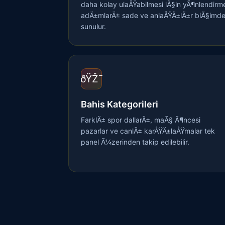
daha kolay ulaÅŸabilmesi iÃ§in yÃ¶nlendirm
adÄ±mlarÄ± sade ve anlaÅŸÄ±lÄ±r biÃ§imd
sunulur.
ðŸŽ¯
Bahis Kategorileri
FarklÄ± spor dallarÄ±, maÃ§ Ã¶ncesi
pazarlar ve canlÄ± karÅŸÄ±laÅŸmalar tek
panel Ã¼zerinden takip edilebilir.