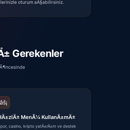
rinizle oturum aÃ§abilirsiniz.
Ä± Gerekenler
 Ã¶ncesinde
âš¡
HÄ±zlÄ± MenÃ¼ KullanÄ±mÄ±
por, casino, kripto yatÄ±rÄ±m ve destek