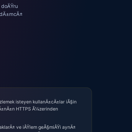
, doÄŸru
ardÄ±mcÄ±
izlemek isteyen kullanÄ±cÄ±lar iÃ§in
tÄ±nÄ±n HTTPS Ã¼zerinden
aklarÄ± ve iÅŸlem geÃ§miÅŸi aynÄ±