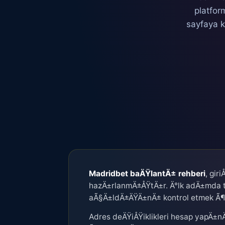
platfor
sayfaya 
Madridbet baÄŸlantÄ± rehberi
, gir
hazÄ±rlanmÄ±ÅŸtÄ±r. Ä°lk adÄ±mda
aÃ§Ä±ldÄ±ÄŸÄ±nÄ± kontrol etmek Ã¶n
Adres deÄŸiÅŸiklikleri hesap yapÄ±