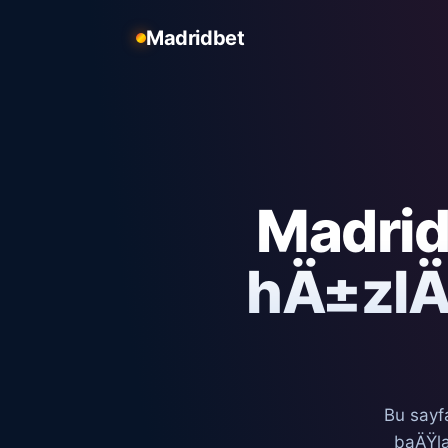
Madridbet
Madri
hÄ±zlÄ
Bu sayf
baÄŸla