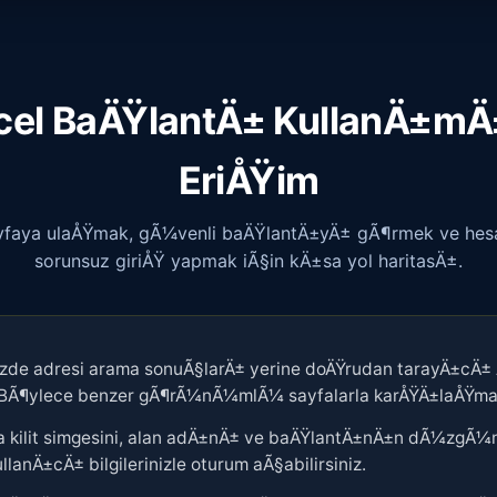
cel BaÄŸlantÄ± KullanÄ±m
EriÅŸim
yfaya ulaÅŸmak, gÃ¼venli baÄŸlantÄ±yÄ± gÃ¶rmek ve he
sorunsuz giriÅŸ yapmak iÃ§in kÄ±sa yol haritasÄ±.
nizde adresi arama sonuÃ§larÄ± yerine doÄŸrudan tarayÄ±c
 BÃ¶ylece benzer gÃ¶rÃ¼nÃ¼mlÃ¼ sayfalarla karÅŸÄ±laÅŸma i
ilit simgesini, alan adÄ±nÄ± ve baÄŸlantÄ±nÄ±n dÃ¼zgÃ¼n 
lanÄ±cÄ± bilgilerinizle oturum aÃ§abilirsiniz.