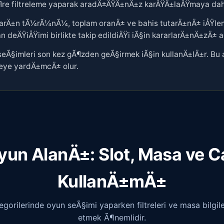
e filtreleme yaparak aradÄ±ÄŸÄ±nÄ±z karÅŸÄ±laÅŸmaya daha 
zarÄ±n tÃ¼rÃ¼nÃ¼, toplam oranÄ± ve bahis tutarÄ±nÄ± iÅŸlem
n deÄŸiÅŸimi birlikte takip edildiÄŸi iÃ§in kararlarÄ±nÄ±zÄ± 
eÃ§imleri son kez gÃ¶zden geÃ§irmek iÃ§in kullanÄ±lÄ±r. B
meye yardÄ±mcÄ± olur.
yun AlanÄ±: Slot, Masa ve C
KullanÄ±mÄ±
gorilerinde oyun seÃ§imi yaparken filtreleri ve masa bilgile
etmek Ã¶nemlidir.