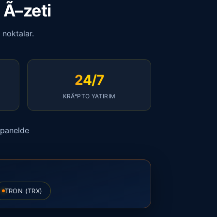
Ã–zeti
noktalar.
24/7
KRÄ°PTO YATIRIM
 panelde
TRON (TRX)