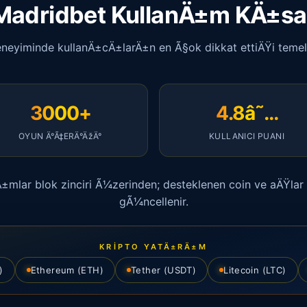
Madridbet KullanÄ±m KÄ±sa 
eneyiminde kullanÄ±cÄ±larÄ±n en Ã§ok dikkat ettiÄŸi temel 
3000+
4.8â˜…
OYUN Ä°Ã‡ERÄ°ÄžÄ°
KULLANICI PUANI
±mlar blok zinciri Ã¼zerinden; desteklenen coin ve aÄŸlar
gÃ¼ncellenir.
KRIPTO YATÄ±RÄ±M
)
Ethereum (ETH)
Tether (USDT)
Litecoin (LTC)