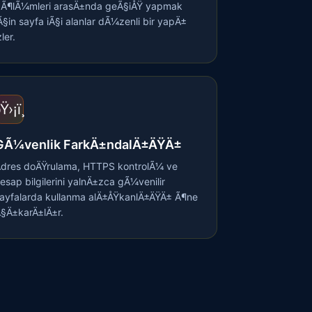
Ã¶lÃ¼mleri arasÄ±nda geÃ§iÅŸ yapmak
Ã§in sayfa iÃ§i alanlar dÃ¼zenli bir yapÄ±
zler.
Ÿ›¡ï¸
GÃ¼venlik FarkÄ±ndalÄ±ÄŸÄ±
dres doÄŸrulama, HTTPS kontrolÃ¼ ve
esap bilgilerini yalnÄ±zca gÃ¼venilir
ayfalarda kullanma alÄ±ÅŸkanlÄ±ÄŸÄ± Ã¶ne
§Ä±karÄ±lÄ±r.