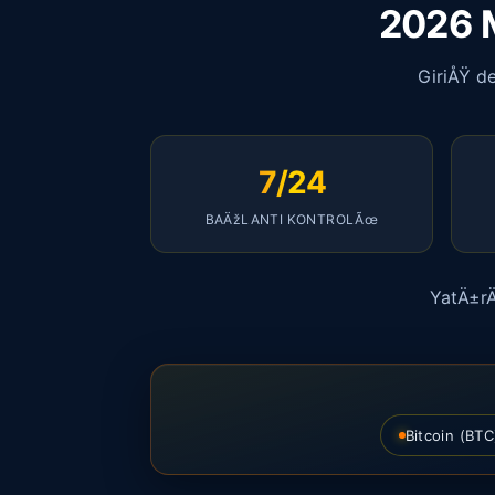
2026 
GiriÅŸ d
7/24
BAÄžLANTI KONTROLÃœ
YatÄ±rÄ
Bitcoin (BTC