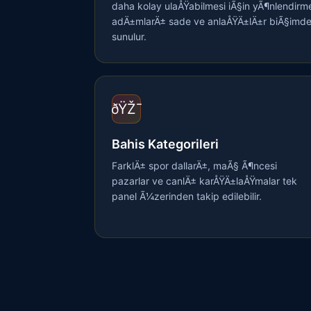
daha kolay ulaÅŸabilmesi iÃ§in yÃ¶nlendirm
adÄ±mlarÄ± sade ve anlaÅŸÄ±lÄ±r biÃ§imd
sunulur.
ðŸŽ¯
Bahis Kategorileri
FarklÄ± spor dallarÄ±, maÃ§ Ã¶ncesi
pazarlar ve canlÄ± karÅŸÄ±laÅŸmalar tek
panel Ã¼zerinden takip edilebilir.