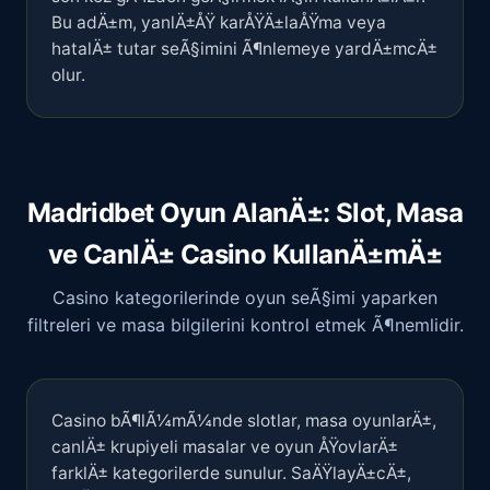
Bu adÄ±m, yanlÄ±ÅŸ karÅŸÄ±laÅŸma veya
hatalÄ± tutar seÃ§imini Ã¶nlemeye yardÄ±mcÄ±
olur.
Madridbet Oyun AlanÄ±: Slot, Masa
ve CanlÄ± Casino KullanÄ±mÄ±
Casino kategorilerinde oyun seÃ§imi yaparken
filtreleri ve masa bilgilerini kontrol etmek Ã¶nemlidir.
Casino bÃ¶lÃ¼mÃ¼nde slotlar, masa oyunlarÄ±,
canlÄ± krupiyeli masalar ve oyun ÅŸovlarÄ±
farklÄ± kategorilerde sunulur. SaÄŸlayÄ±cÄ±,