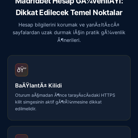
Madridbet Hesap GÃ¼venliÄŸi:
Dikkat Edilecek Temel Noktalar
Hesap bilgilerini korumak ve yanÄ±ltÄ±cÄ±
sayfalardan uzak durmak iÃ§in pratik gÃ¼venlik
Ã¶nerileri.
ðŸ”
BaÄŸlantÄ± Kilidi
Oturum aÃ§madan Ã¶nce tarayÄ±cÄ±daki HTTPS
kilit simgesinin aktif gÃ¶rÃ¼nmesine dikkat
edilmelidir.