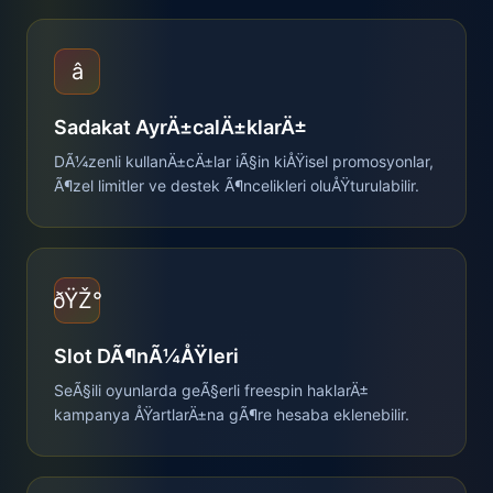
â­
Sadakat AyrÄ±calÄ±klarÄ±
DÃ¼zenli kullanÄ±cÄ±lar iÃ§in kiÅŸisel promosyonlar,
Ã¶zel limitler ve destek Ã¶ncelikleri oluÅŸturulabilir.
ðŸŽ°
Slot DÃ¶nÃ¼ÅŸleri
SeÃ§ili oyunlarda geÃ§erli freespin haklarÄ±
kampanya ÅŸartlarÄ±na gÃ¶re hesaba eklenebilir.