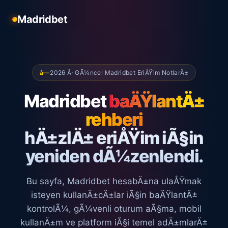
Madridbet
â—
2026 Â· GÃ¼ncel Madridbet EriÅŸim NotlarÄ±
Madridbet
baÄŸlantÄ±
rehberi
hÄ±zlÄ± eriÅŸim iÃ§in
yeniden dÃ¼zenlendi.
Bu sayfa, Madridbet hesabÄ±na ulaÅŸmak
isteyen kullanÄ±cÄ±lar iÃ§in baÄŸlantÄ±
kontrolÃ¼, gÃ¼venli oturum aÃ§ma, mobil
kullanÄ±m ve platform iÃ§i temel adÄ±mlarÄ±