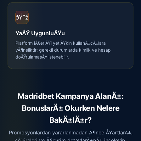
ðŸ”ž
YaÅŸ UygunluÄŸu
Platform iÃ§eriÄŸi yetiÅŸkin kullanÄ±cÄ±lara
yÃ¶neliktir; gerekli durumlarda kimlik ve hesap
doÄŸrulamasÄ± istenebilir.
Madridbet Kampanya AlanÄ±:
BonuslarÄ± Okurken Nelere
BakÄ±lÄ±r?
Promosyonlardan yararlanmadan Ã¶nce ÅŸartlarÄ±,
sÃ¼releri ve Ã§evrim detaylarÄ±nÄ± inceleyin.