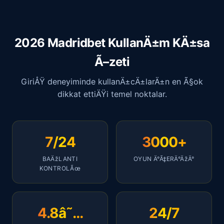
2026 Madridbet KullanÄ±m KÄ±sa
Ã–zeti
GiriÅŸ deneyiminde kullanÄ±cÄ±larÄ±n en Ã§ok
dikkat ettiÄŸi temel noktalar.
7/24
3000+
BAÄžLANTI
OYUN Ä°Ã‡ERÄ°ÄžÄ°
KONTROLÃœ
4.8â˜…
24/7