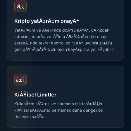
â‚¿
Kripto yatÄ±rÄ±m onayÄ±
YatÄ±rÄ±m ve Ã§ekimde doÄŸru aÄŸÄ±, cÃ¼zdan
adresini, tutarÄ± ve iÅŸlem Ã¶zÃ¼nÃ¼ (tx) onay
ekranÄ±nda tekrar kontrol edin; aÄŸ uyumsuzluÄŸu
geri dÃ¶nÃ¼ÅŸÃ¼ olmayan kayÄ±plara yol aÃ§abilir.
â±ï¸
KiÅŸisel Limitler
KullanÄ±m sÃ¼resi ve harcama miktarÄ± iÃ§in
kiÅŸisel sÄ±nÄ±rlar belirlemek daha dengeli bir
deneyim saÄŸlar.