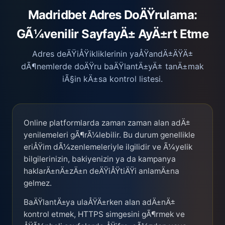
Madridbet Adres DoÄŸrulama:
GÃ¼venilir SayfayÄ± AyÄ±rt Etme
Adres deÄŸiÅŸikliklerinin yaÅŸandÄ±ÄŸÄ±
dÃ¶nemlerde doÄŸru baÄŸlantÄ±yÄ± tanÄ±mak
iÃ§in kÄ±sa kontrol listesi.
Online platformlarda zaman zaman alan adÄ±
yenilemeleri gÃ¶rÃ¼lebilir. Bu durum genellikle
eriÅŸim dÃ¼zenlemeleriyle ilgilidir ve Ã¼yelik
bilgilerinizin, bakiyenizin ya da kampanya
haklarÄ±nÄ±zÄ±n deÄŸiÅŸtiÄŸi anlamÄ±na
gelmez.
BaÄŸlantÄ±ya ulaÅŸÄ±rken alan adÄ±nÄ±
kontrol etmek, HTTPS simgesini gÃ¶rmek ve