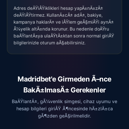
Adres deÄŸiÅŸiklikleri hesap yapÄ±nÄ±zÄ±
deÄŸiÅŸtirmez. KullanÄ±cÄ± adÄ±, bakiye,
kampanya haklarÄ± ve iÅŸlem geÃ§miÅŸi aynÄ±
Ã¼yelik altÄ±nda korunur. Bu nedenle doÄŸru
baÄŸlantÄ±ya ulaÅŸtÄ±ktan sonra normal giriÅŸ
bilgilerinizle oturum aÃ§abilirsiniz.
Madridbet'e Girmeden Ã–nce
BakÄ±lmasÄ± Gerekenler
BaÄŸlantÄ±, gÃ¼venlik simgesi, cihaz uyumu ve
hesap bilgileri giriÅŸ Ã¶ncesinde hÄ±zlÄ±ca
gÃ¶zden geÃ§irilmelidir.