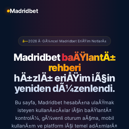
Madridbet
â—
2026 Â· GÃ¼ncel Madridbet EriÅŸim NotlarÄ±
Madridbet
baÄŸlantÄ±
rehberi
hÄ±zlÄ± eriÅŸim iÃ§in
yeniden dÃ¼zenlendi.
Bu sayfa, Madridbet hesabÄ±na ulaÅŸmak
isteyen kullanÄ±cÄ±lar iÃ§in baÄŸlantÄ±
kontrolÃ¼, gÃ¼venli oturum aÃ§ma, mobil
kullanÄ±m ve platform iÃ§i temel adÄ±mlarÄ±