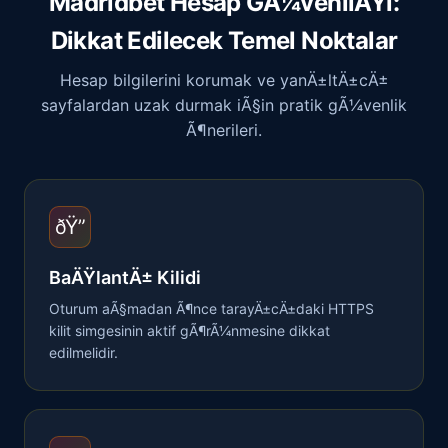
Madridbet Hesap GÃ¼venliÄŸi:
Dikkat Edilecek Temel Noktalar
Hesap bilgilerini korumak ve yanÄ±ltÄ±cÄ±
sayfalardan uzak durmak iÃ§in pratik gÃ¼venlik
Ã¶nerileri.
ðŸ”
BaÄŸlantÄ± Kilidi
Oturum aÃ§madan Ã¶nce tarayÄ±cÄ±daki HTTPS
kilit simgesinin aktif gÃ¶rÃ¼nmesine dikkat
edilmelidir.