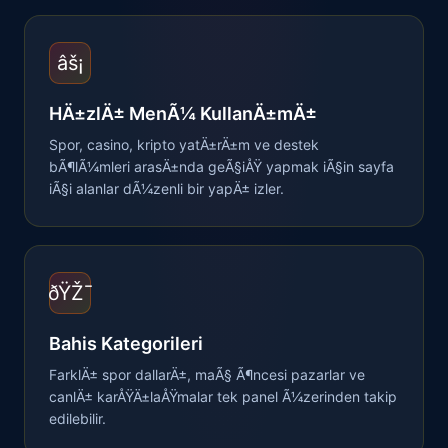
âš¡
HÄ±zlÄ± MenÃ¼ KullanÄ±mÄ±
Spor, casino, kripto yatÄ±rÄ±m ve destek
bÃ¶lÃ¼mleri arasÄ±nda geÃ§iÅŸ yapmak iÃ§in sayfa
iÃ§i alanlar dÃ¼zenli bir yapÄ± izler.
ðŸŽ¯
Bahis Kategorileri
FarklÄ± spor dallarÄ±, maÃ§ Ã¶ncesi pazarlar ve
canlÄ± karÅŸÄ±laÅŸmalar tek panel Ã¼zerinden takip
edilebilir.