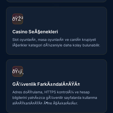
ðŸŽ²
Casino SeÃ§enekleri
Slot oyunlarÄ±, masa oyunlarÄ± ve canlÄ± krupiyeli
iÃ§erikler kategori dÃ¼zeniyle daha kolay bulunabilir.
ðŸ›¡ï¸
GÃ¼venlik FarkÄ±ndalÄ±ÄŸÄ±
Adres doÄŸrulama, HTTPS kontrolÃ¼ ve hesap
bilgilerini yalnÄ±zca gÃ¼venilir sayfalarda kullanma
alÄ±ÅŸkanlÄ±ÄŸÄ± Ã¶ne Ã§Ä±karÄ±lÄ±r.