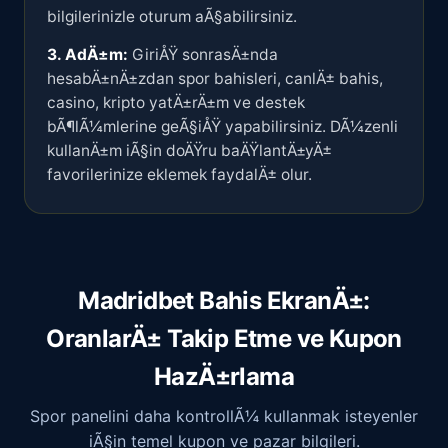
bilgilerinizle oturum aÃ§abilirsiniz.
3. AdÄ±m:
GiriÅŸ sonrasÄ±nda
hesabÄ±nÄ±zdan spor bahisleri, canlÄ± bahis,
casino, kripto yatÄ±rÄ±m ve destek
bÃ¶lÃ¼mlerine geÃ§iÅŸ yapabilirsiniz. DÃ¼zenli
kullanÄ±m iÃ§in doÄŸru baÄŸlantÄ±yÄ±
favorilerinize eklemek faydalÄ± olur.
Madridbet Bahis EkranÄ±:
OranlarÄ± Takip Etme ve Kupon
HazÄ±rlama
Spor panelini daha kontrollÃ¼ kullanmak isteyenler
iÃ§in temel kupon ve pazar bilgileri.