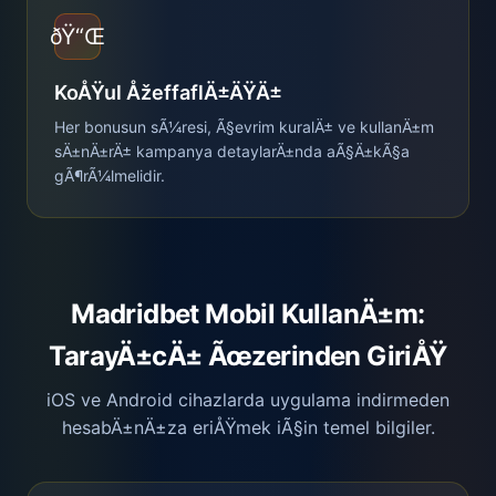
ðŸ“Œ
KoÅŸul ÅžeffaflÄ±ÄŸÄ±
Her bonusun sÃ¼resi, Ã§evrim kuralÄ± ve kullanÄ±m
sÄ±nÄ±rÄ± kampanya detaylarÄ±nda aÃ§Ä±kÃ§a
gÃ¶rÃ¼lmelidir.
Madridbet Mobil KullanÄ±m:
TarayÄ±cÄ± Ãœzerinden GiriÅŸ
iOS ve Android cihazlarda uygulama indirmeden
hesabÄ±nÄ±za eriÅŸmek iÃ§in temel bilgiler.