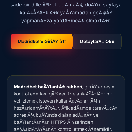
sade bir dille Ã¶zetler. AmaÃ§, doÄŸru sayfaya
karÄ±ÅŸÄ±klÄ±k yaÅŸamadan geÃ§iÅŸ
yapmanÄ±za yardÄ±mcÄ± olmaktÄ±r.
Madridbet'e GiriÅŸ â†’
DetaylarÄ± Oku
Madridbet baÄŸlantÄ± rehberi
, giriÅŸ adresini
kontrol ederken gÃ¼venli ve anlaÅŸÄ±lÄ±r bir
yol izlemek isteyen kullanÄ±cÄ±lar iÃ§in
hazÄ±rlanmÄ±ÅŸtÄ±r. Ä°lk adÄ±mda tarayÄ±cÄ±
adres Ã§ubuÄŸundaki alan adÄ±nÄ± ve
baÄŸlantÄ±nÄ±n HTTPS Ã¼zerinden
aÃ§Ä±ldÄ±ÄŸÄ±nÄ± kontrol etmek Ã¶nemlidir.