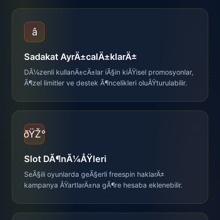
â­
Sadakat AyrÄ±calÄ±klarÄ±
DÃ¼zenli kullanÄ±cÄ±lar iÃ§in kiÅŸisel promosyonlar,
Ã¶zel limitler ve destek Ã¶ncelikleri oluÅŸturulabilir.
ðŸŽ°
Slot DÃ¶nÃ¼ÅŸleri
SeÃ§ili oyunlarda geÃ§erli freespin haklarÄ±
kampanya ÅŸartlarÄ±na gÃ¶re hesaba eklenebilir.