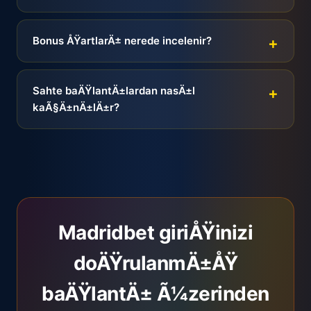
Bonus ÅŸartlarÄ± nerede incelenir?
Sahte baÄŸlantÄ±lardan nasÄ±l
kaÃ§Ä±nÄ±lÄ±r?
Madridbet giriÅŸinizi
doÄŸrulanmÄ±ÅŸ
baÄŸlantÄ± Ã¼zerinden