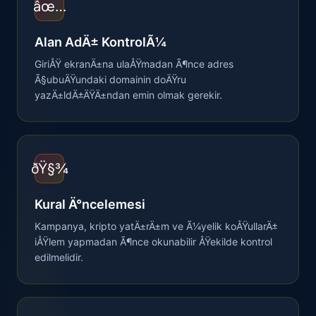
âœ…
Alan AdÄ± KontrolÃ¼
GiriÅŸ ekranÄ±na ulaÅŸmadan Ã¶nce adres
Ã§ubuÄŸundaki domainin doÄŸru
yazÄ±ldÄ±ÄŸÄ±ndan emin olmak gerekir.
ðŸ§¾
Kural Ä°ncelemesi
Kampanya, kripto yatÄ±rÄ±m ve Ã¼yelik koÅŸullarÄ±
iÅŸlem yapmadan Ã¶nce okunabilir ÅŸekilde kontrol
edilmelidir.