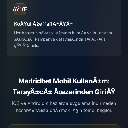
ðŸ“Œ
KoÅŸul ÅžeffaflÄ±ÄŸÄ±
Her bonusun sÃ¼resi, Ã§evrim kuralÄ± ve kullanÄ±m
sÄ±nÄ±rÄ± kampanya detaylarÄ±nda aÃ§Ä±kÃ§a
gÃ¶rÃ¼lmelidir.
Madridbet Mobil KullanÄ±m:
TarayÄ±cÄ± Ãœzerinden GiriÅŸ
iOS ve Android cihazlarda uygulama indirmeden
hesabÄ±nÄ±za eriÅŸmek iÃ§in temel bilgiler.