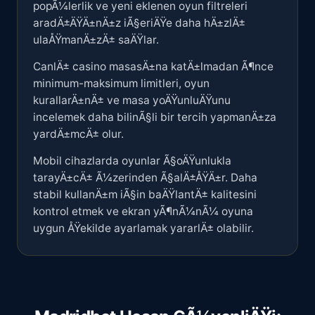
popÃ¼lerlik ve yeni eklenen oyun filtreleri
aradÄ±ÄŸÄ±nÄ±z iÃ§eriÄŸe daha hÄ±zlÄ±
ulaÅŸmanÄ±zÄ± saÄŸlar.
CanlÄ± casino masasÄ±na katÄ±lmadan Ã¶nce
minimum-maksimum limitleri, oyun
kurallarÄ±nÄ± ve masa yoÄŸunluÄŸunu
incelemek daha bilinÃ§li bir tercih yapmanÄ±za
yardÄ±mcÄ± olur.
Mobil cihazlarda oyunlar Ã§oÄŸunlukla
tarayÄ±cÄ± Ã¼zerinden Ã§alÄ±ÅŸÄ±r. Daha
stabil kullanÄ±m iÃ§in baÄŸlantÄ± kalitesini
kontrol etmek ve ekran yÃ¶nÃ¼nÃ¼ oyuna
uygun ÅŸekilde ayarlamak yararlÄ± olabilir.