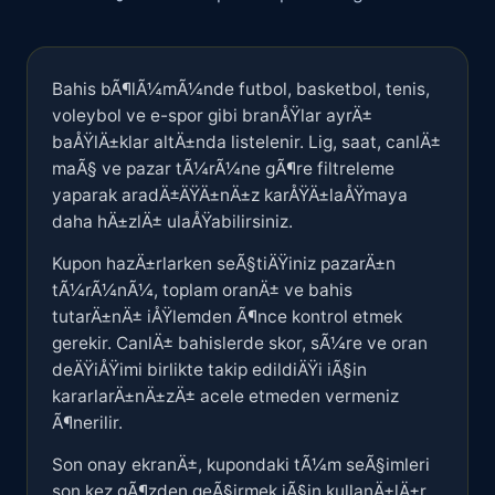
Bahis bÃ¶lÃ¼mÃ¼nde futbol, basketbol, tenis,
voleybol ve e-spor gibi branÅŸlar ayrÄ±
baÅŸlÄ±klar altÄ±nda listelenir. Lig, saat, canlÄ±
maÃ§ ve pazar tÃ¼rÃ¼ne gÃ¶re filtreleme
yaparak aradÄ±ÄŸÄ±nÄ±z karÅŸÄ±laÅŸmaya
daha hÄ±zlÄ± ulaÅŸabilirsiniz.
Kupon hazÄ±rlarken seÃ§tiÄŸiniz pazarÄ±n
tÃ¼rÃ¼nÃ¼, toplam oranÄ± ve bahis
tutarÄ±nÄ± iÅŸlemden Ã¶nce kontrol etmek
gerekir. CanlÄ± bahislerde skor, sÃ¼re ve oran
deÄŸiÅŸimi birlikte takip edildiÄŸi iÃ§in
kararlarÄ±nÄ±zÄ± acele etmeden vermeniz
Ã¶nerilir.
Son onay ekranÄ±, kupondaki tÃ¼m seÃ§imleri
son kez gÃ¶zden geÃ§irmek iÃ§in kullanÄ±lÄ±r.