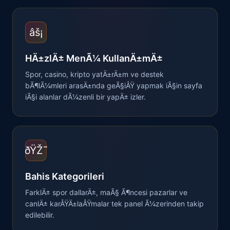
âš¡
HÄ±zlÄ± MenÃ¼ KullanÄ±mÄ±
Spor, casino, kripto yatÄ±rÄ±m ve destek
bÃ¶lÃ¼mleri arasÄ±nda geÃ§iÅŸ yapmak iÃ§in sayfa
iÃ§i alanlar dÃ¼zenli bir yapÄ± izler.
ðŸŽ¯
Bahis Kategorileri
FarklÄ± spor dallarÄ±, maÃ§ Ã¶ncesi pazarlar ve
canlÄ± karÅŸÄ±laÅŸmalar tek panel Ã¼zerinden takip
edilebilir.