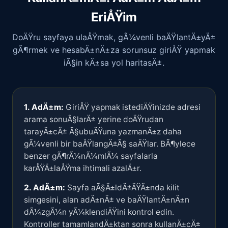
EriÅŸim
DoÄŸru sayfaya ulaÅŸmak, gÃ¼venli baÄŸlantÄ±yÄ±
gÃ¶rmek ve hesabÄ±nÄ±za sorunsuz giriÅŸ yapmak
iÃ§in kÄ±sa yol haritasÄ±.
1. AdÄ±m:
GiriÅŸ yapmak istediÄŸinizde adresi
arama sonuÃ§larÄ± yerine doÄŸrudan
tarayÄ±cÄ± Ã§ubuÄŸuna yazmanÄ±z daha
gÃ¼venli bir baÅŸlangÄ±Ã§ saÄŸlar. BÃ¶ylece
benzer gÃ¶rÃ¼nÃ¼mlÃ¼ sayfalarla
karÅŸÄ±laÅŸma ihtimali azalÄ±r.
2. AdÄ±m:
Sayfa aÃ§Ä±ldÄ±ÄŸÄ±nda kilit
simgesini, alan adÄ±nÄ± ve baÄŸlantÄ±nÄ±n
dÃ¼zgÃ¼n yÃ¼klendiÄŸini kontrol edin.
Kontroller tamamlandÄ±ktan sonra kullanÄ±cÄ±