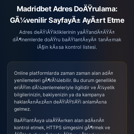
Madridbet Adres DoÄŸrulama:
GÃ¼venilir SayfayÄ± AyÄ±rt Etme
Adres deÄŸiÅŸikliklerinin yaÅŸandÄ±ÄŸÄ±
dÃ¶nemlerde doÄŸru baÄŸlantÄ±yÄ± tanÄ±mak
iÃ§in kÄ±sa kontrol listesi.
Online platformlarda zaman zaman alan adÄ±
yenilemeleri gÃ¶rÃ¼lebilir. Bu durum genellikle
eriÅŸim dÃ¼zenlemeleriyle ilgilidir ve Ã¼yelik
bilgilerinizin, bakiyenizin ya da kampanya
haklarÄ±nÄ±zÄ±n deÄŸiÅŸtiÄŸi anlamÄ±na
gelmez.
BaÄŸlantÄ±ya ulaÅŸÄ±rken alan adÄ±nÄ±
kontrol etmek, HTTPS simgesini gÃ¶rmek ve