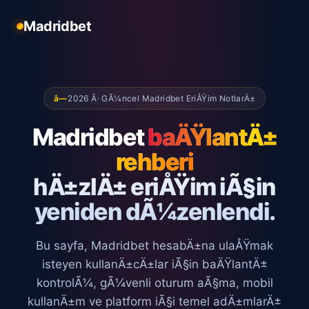
Madridbet
â—
2026 Â· GÃ¼ncel Madridbet EriÅŸim NotlarÄ±
Madridbet
baÄŸlantÄ±
rehberi
hÄ±zlÄ± eriÅŸim iÃ§in
yeniden dÃ¼zenlendi.
Bu sayfa, Madridbet hesabÄ±na ulaÅŸmak
isteyen kullanÄ±cÄ±lar iÃ§in baÄŸlantÄ±
kontrolÃ¼, gÃ¼venli oturum aÃ§ma, mobil
kullanÄ±m ve platform iÃ§i temel adÄ±mlarÄ±