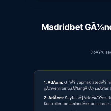
Madridbet GÃ¼n
DoÄŸru sa
1. AdÄ±m:
GiriÅŸ yapmak istediÄŸi
gÃ¼venli bir baÅŸlangÄ±Ã§ saÄŸlar.
2. AdÄ±m:
Sayfa aÃ§Ä±ldÄ±ÄŸÄ±nda k
Kontroller tamamlandÄ±ktan sonra kul