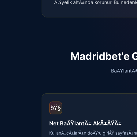
Ã¼yelik altÄ±nda korunur. Bu nedenle
Madridbet'e 
BaÄŸlantÄ±
ðŸ§­
Net BaÄŸlantÄ± AkÄ±ÅŸÄ±
KullanÄ±cÄ±larÄ±n doÄŸru giriÅŸ sayfasÄ±n