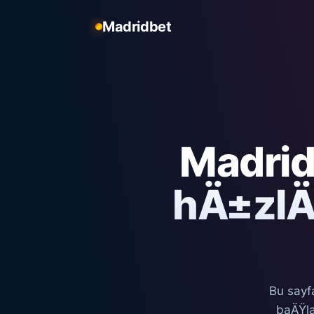
Madridbet
Madri
hÄ±zlÄ
Bu sayf
baÄŸla