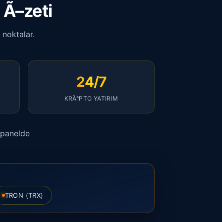
Ã–zeti
noktalar.
24/7
KRÄ°PTO YATIRIM
 panelde
TRON (TRX)