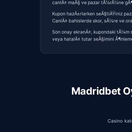
canlÄ± maÃ§ ve pazar tÃ¼rÃ¼ne gÃ¶r
Kupon hazÄ±rlarken seÃ§tiÄŸiniz pa
CanlÄ± bahislerde skor, sÃ¼re ve ora
Son onay ekranÄ±, kupondaki tÃ¼m s
veya hatalÄ± tutar seÃ§imini Ã¶nle
Madridbet O
Casino kate