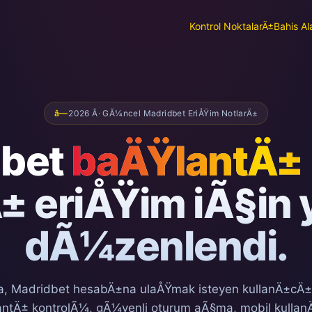
Kontrol NoktalarÄ±
Bahis A
â—
2026 Â· GÃ¼ncel Madridbet EriÅŸim NotlarÄ±
dbet
baÄŸlantÄ± 
± eriÅŸim iÃ§in 
dÃ¼zenlendi.
a, Madridbet hesabÄ±na ulaÅŸmak isteyen kullanÄ±cÄ±l
ntÄ± kontrolÃ¼, gÃ¼venli oturum aÃ§ma, mobil kulla