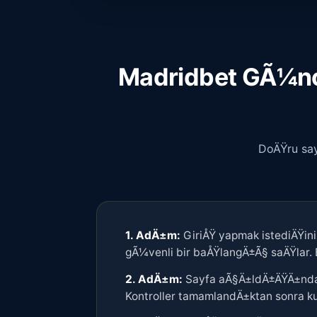
Madridbet GÃ¼n
DoÄŸru sa
1. AdÄ±m:
GiriÅŸ yapmak istediÄŸi
gÃ¼venli bir baÅŸlangÄ±Ã§ saÄŸlar.
2. AdÄ±m:
Sayfa aÃ§Ä±ldÄ±ÄŸÄ±nda k
Kontroller tamamlandÄ±ktan sonra kul