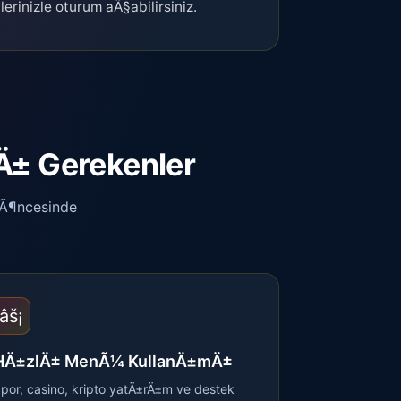
rinizle oturum aÃ§abilirsiniz.
Ä± Gerekenler
 Ã¶ncesinde
âš¡
HÄ±zlÄ± MenÃ¼ KullanÄ±mÄ±
por, casino, kripto yatÄ±rÄ±m ve destek