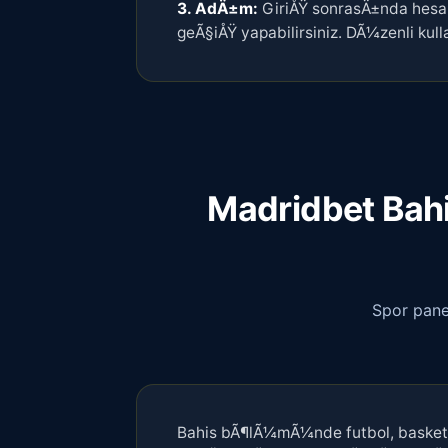
3. AdÄ±m:
GiriÅŸ sonrasÄ±nda hesab
geÃ§iÅŸ yapabilirsiniz. DÃ¼zenli kul
Madridbet Bah
Spor pane
Bahis bÃ¶lÃ¼mÃ¼nde futbol, basketbol