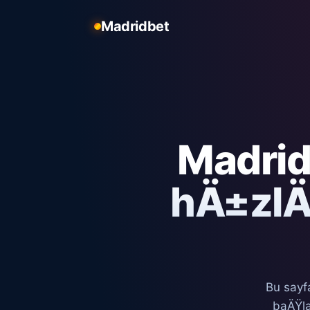
Madridbet
Madri
hÄ±zlÄ
Bu sayf
baÄŸla