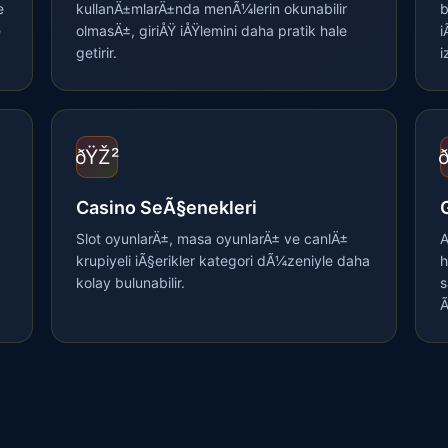
e
kullanÄ±mlarÄ±nda menÃ¼lerin okunabilir
b
e
olmasÄ±, giriÅŸ iÅŸlemini daha pratik hale
i
getirir.
i
ðŸŽ²
ð
Casino SeÃ§enekleri
Slot oyunlarÄ±, masa oyunlarÄ± ve canlÄ±
A
krupiyeli iÃ§erikler kategori dÃ¼zeniyle daha
h
kolay bulunabilir.
s
Ã