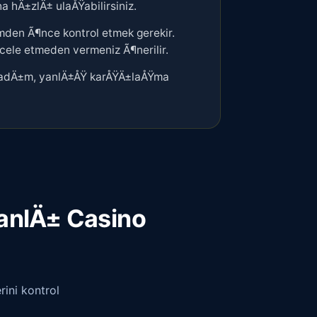
hÄ±zlÄ± ulaÅŸabilirsiniz.
den Ã¶nce kontrol etmek gerekir.
acele etmeden vermeniz Ã¶nerilir.
u adÄ±m, yanlÄ±ÅŸ karÅŸÄ±laÅŸma
anlÄ± Casino
rini kontrol