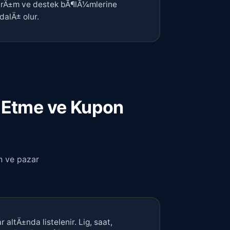
Ä±rÄ±m ve destek bÃ¶lÃ¼mlerine
dalÄ± olur.
 Etme ve Kupon
n ve pazar
ltÄ±nda listelenir. Lig, saat,