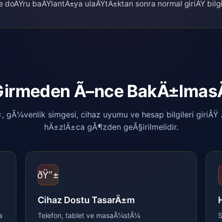
 doÄŸru baÄŸlantÄ±ya ulaÅŸtÄ±ktan sonra normal giriÅŸ bilgile
Girmeden Ã–nce BakÄ±lmas
, gÃ¼venlik simgesi, cihaz uyumu ve hesap bilgileri giriÅŸ
hÄ±zlÄ±ca gÃ¶zden geÃ§irilmelidir.
ðŸ“±
Cihaz Dostu TasarÄ±m
a
Telefon, tablet ve masaÃ¼stÃ¼
S