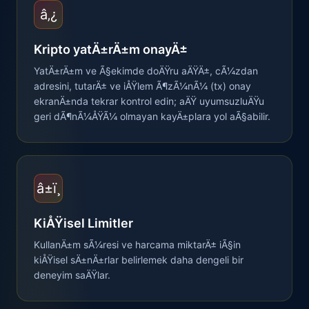
â‚¿
Kripto yatÄ±rÄ±m onayÄ±
YatÄ±rÄ±m ve Ã§ekimde doÄŸru aÄŸÄ±, cÃ¼zdan
adresini, tutarÄ± ve iÅŸlem Ã¶zÃ¼nÃ¼ (tx) onay
ekranÄ±nda tekrar kontrol edin; aÄŸ uyumsuzluÄŸu
geri dÃ¶nÃ¼ÅŸÃ¼ olmayan kayÄ±plara yol aÃ§abilir.
â±ï¸
KiÅŸisel Limitler
KullanÄ±m sÃ¼resi ve harcama miktarÄ± iÃ§in
kiÅŸisel sÄ±nÄ±rlar belirlemek daha dengeli bir
deneyim saÄŸlar.