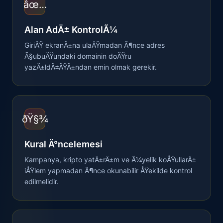
âœ…
Alan AdÄ± KontrolÃ¼
GiriÅŸ ekranÄ±na ulaÅŸmadan Ã¶nce adres
Ã§ubuÄŸundaki domainin doÄŸru
yazÄ±ldÄ±ÄŸÄ±ndan emin olmak gerekir.
ðŸ§¾
Kural Ä°ncelemesi
Kampanya, kripto yatÄ±rÄ±m ve Ã¼yelik koÅŸullarÄ±
iÅŸlem yapmadan Ã¶nce okunabilir ÅŸekilde kontrol
edilmelidir.