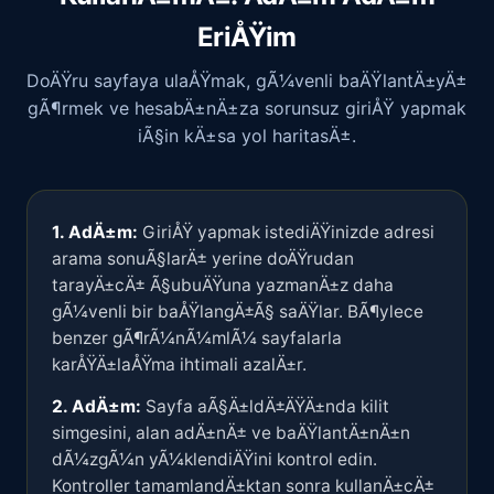
EriÅŸim
DoÄŸru sayfaya ulaÅŸmak, gÃ¼venli baÄŸlantÄ±yÄ±
gÃ¶rmek ve hesabÄ±nÄ±za sorunsuz giriÅŸ yapmak
iÃ§in kÄ±sa yol haritasÄ±.
1. AdÄ±m:
GiriÅŸ yapmak istediÄŸinizde adresi
arama sonuÃ§larÄ± yerine doÄŸrudan
tarayÄ±cÄ± Ã§ubuÄŸuna yazmanÄ±z daha
gÃ¼venli bir baÅŸlangÄ±Ã§ saÄŸlar. BÃ¶ylece
benzer gÃ¶rÃ¼nÃ¼mlÃ¼ sayfalarla
karÅŸÄ±laÅŸma ihtimali azalÄ±r.
2. AdÄ±m:
Sayfa aÃ§Ä±ldÄ±ÄŸÄ±nda kilit
simgesini, alan adÄ±nÄ± ve baÄŸlantÄ±nÄ±n
dÃ¼zgÃ¼n yÃ¼klendiÄŸini kontrol edin.
Kontroller tamamlandÄ±ktan sonra kullanÄ±cÄ±