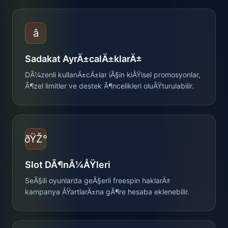
â­
Sadakat AyrÄ±calÄ±klarÄ±
DÃ¼zenli kullanÄ±cÄ±lar iÃ§in kiÅŸisel promosyonlar,
Ã¶zel limitler ve destek Ã¶ncelikleri oluÅŸturulabilir.
ðŸŽ°
Slot DÃ¶nÃ¼ÅŸleri
SeÃ§ili oyunlarda geÃ§erli freespin haklarÄ±
kampanya ÅŸartlarÄ±na gÃ¶re hesaba eklenebilir.