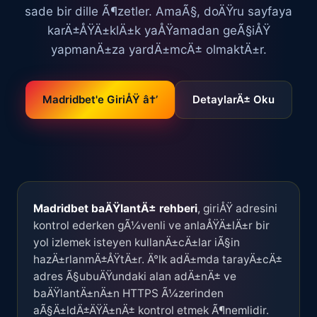
sade bir dille Ã¶zetler. AmaÃ§, doÄŸru sayfaya
karÄ±ÅŸÄ±klÄ±k yaÅŸamadan geÃ§iÅŸ
yapmanÄ±za yardÄ±mcÄ± olmaktÄ±r.
Madridbet'e GiriÅŸ â†’
DetaylarÄ± Oku
Madridbet baÄŸlantÄ± rehberi
, giriÅŸ adresini
kontrol ederken gÃ¼venli ve anlaÅŸÄ±lÄ±r bir
yol izlemek isteyen kullanÄ±cÄ±lar iÃ§in
hazÄ±rlanmÄ±ÅŸtÄ±r. Ä°lk adÄ±mda tarayÄ±cÄ±
adres Ã§ubuÄŸundaki alan adÄ±nÄ± ve
baÄŸlantÄ±nÄ±n HTTPS Ã¼zerinden
aÃ§Ä±ldÄ±ÄŸÄ±nÄ± kontrol etmek Ã¶nemlidir.