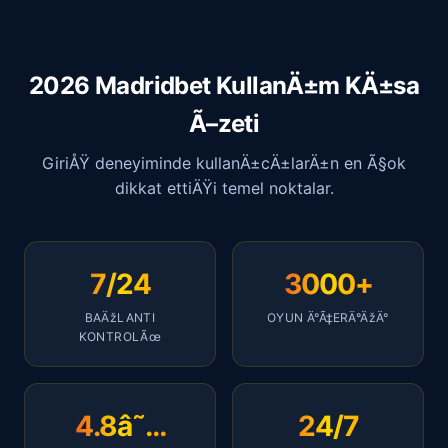
2026 Madridbet KullanÄ±m KÄ±sa
Ã–zeti
GiriÅŸ deneyiminde kullanÄ±cÄ±larÄ±n en Ã§ok
dikkat ettiÄŸi temel noktalar.
7/24
3000+
BAÄžLANTI
OYUN Ä°Ã‡ERÄ°ÄžÄ°
KONTROLÃœ
4.8â˜…
24/7