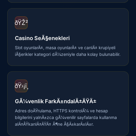
ðŸŽ²
Casino SeÃ§enekleri
Slot oyunlarÄ±, masa oyunlarÄ± ve canlÄ± krupiyeli
iÃ§erikler kategori dÃ¼zeniyle daha kolay bulunabilir.
ðŸ›¡ï¸
GÃ¼venlik FarkÄ±ndalÄ±ÄŸÄ±
Adres doÄŸrulama, HTTPS kontrolÃ¼ ve hesap
bilgilerini yalnÄ±zca gÃ¼venilir sayfalarda kullanma
alÄ±ÅŸkanlÄ±ÄŸÄ± Ã¶ne Ã§Ä±karÄ±lÄ±r.