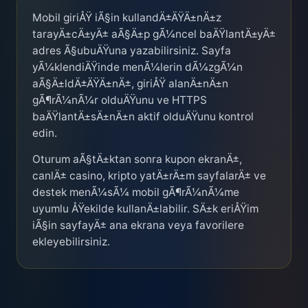
Mobil giriÅŸ iÃ§in kullandÄ±ÄŸÄ±nÄ±z
tarayÄ±cÄ±yÄ± aÃ§Ä±p gÃ¼ncel baÄŸlantÄ±yÄ±
adres Ã§ubuÄŸuna yazabilirsiniz. Sayfa
yÃ¼klendiÄŸinde menÃ¼lerin dÃ¼zgÃ¼n
aÃ§Ä±ldÄ±ÄŸÄ±nÄ±, giriÅŸ alanÄ±nÄ±n
gÃ¶rÃ¼nÃ¼r olduÄŸunu ve HTTPS
baÄŸlantÄ±sÄ±nÄ±n aktif olduÄŸunu kontrol
edin.
Oturum aÃ§tÄ±ktan sonra kupon ekranÄ±,
canlÄ± casino, kripto yatÄ±rÄ±m sayfalarÄ± ve
destek menÃ¼sÃ¼ mobil gÃ¶rÃ¼nÃ¼me
uyumlu ÅŸekilde kullanÄ±labilir. SÄ±k eriÅŸim
iÃ§in sayfayÄ± ana ekrana veya favorilere
ekleyebilirsiniz.