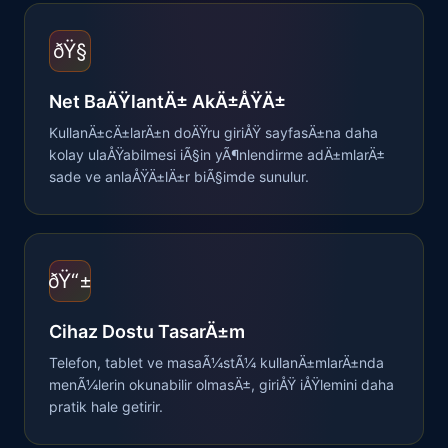
ðŸ§­
Net BaÄŸlantÄ± AkÄ±ÅŸÄ±
KullanÄ±cÄ±larÄ±n doÄŸru giriÅŸ sayfasÄ±na daha
kolay ulaÅŸabilmesi iÃ§in yÃ¶nlendirme adÄ±mlarÄ±
sade ve anlaÅŸÄ±lÄ±r biÃ§imde sunulur.
ðŸ“±
Cihaz Dostu TasarÄ±m
Telefon, tablet ve masaÃ¼stÃ¼ kullanÄ±mlarÄ±nda
menÃ¼lerin okunabilir olmasÄ±, giriÅŸ iÅŸlemini daha
pratik hale getirir.