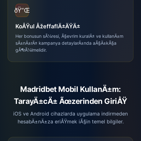
ðŸ“Œ
KoÅŸul ÅžeffaflÄ±ÄŸÄ±
Her bonusun sÃ¼resi, Ã§evrim kuralÄ± ve kullanÄ±m
sÄ±nÄ±rÄ± kampanya detaylarÄ±nda aÃ§Ä±kÃ§a
gÃ¶rÃ¼lmelidir.
Madridbet Mobil KullanÄ±m:
TarayÄ±cÄ± Ãœzerinden GiriÅŸ
iOS ve Android cihazlarda uygulama indirmeden
hesabÄ±nÄ±za eriÅŸmek iÃ§in temel bilgiler.