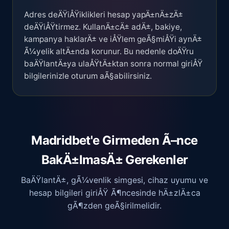
Adres deÄŸiÅŸiklikleri hesap yapÄ±nÄ±zÄ±
deÄŸiÅŸtirmez. KullanÄ±cÄ± adÄ±, bakiye,
kampanya haklarÄ± ve iÅŸlem geÃ§miÅŸi aynÄ±
Ã¼yelik altÄ±nda korunur. Bu nedenle doÄŸru
baÄŸlantÄ±ya ulaÅŸtÄ±ktan sonra normal giriÅŸ
bilgilerinizle oturum aÃ§abilirsiniz.
Madridbet'e Girmeden Ã–nce
BakÄ±lmasÄ± Gerekenler
BaÄŸlantÄ±, gÃ¼venlik simgesi, cihaz uyumu ve
hesap bilgileri giriÅŸ Ã¶ncesinde hÄ±zlÄ±ca
gÃ¶zden geÃ§irilmelidir.