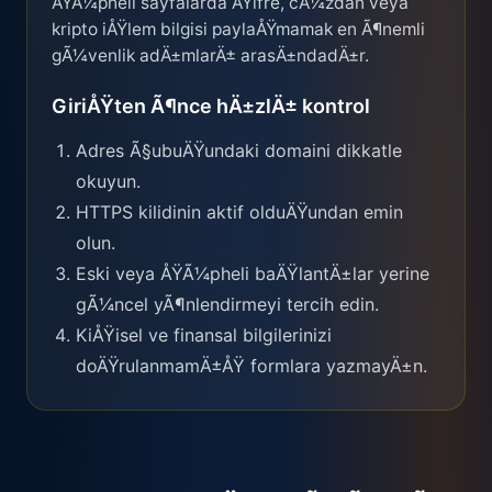
ÅŸÃ¼pheli sayfalarda ÅŸifre, cÃ¼zdan veya
kripto iÅŸlem bilgisi paylaÅŸmamak en Ã¶nemli
gÃ¼venlik adÄ±mlarÄ± arasÄ±ndadÄ±r.
GiriÅŸten Ã¶nce hÄ±zlÄ± kontrol
Adres Ã§ubuÄŸundaki domaini dikkatle
okuyun.
HTTPS kilidinin aktif olduÄŸundan emin
olun.
Eski veya ÅŸÃ¼pheli baÄŸlantÄ±lar yerine
gÃ¼ncel yÃ¶nlendirmeyi tercih edin.
KiÅŸisel ve finansal bilgilerinizi
doÄŸrulanmamÄ±ÅŸ formlara yazmayÄ±n.