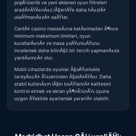
popÃ¼lerlik ve yeni eklenen oyun filtreleri
aradÄ±ÄŸÄ±nÄ±z iÃ§eriÄŸe daha hÄ±zlÄ±
ulaÅŸmanÄ±zÄ± saÄŸlar.
CanlÄ± casino masasÄ±na katÄ±lmadan Ã¶nce
minimum-maksimum limitleri, oyun
kurallarÄ±nÄ± ve masa yoÄŸunluÄŸunu
incelemek daha bilinÃ§li bir tercih yapmanÄ±za
yardÄ±mcÄ± olur.
Mobil cihazlarda oyunlar Ã§oÄŸunlukla
tarayÄ±cÄ± Ã¼zerinden Ã§alÄ±ÅŸÄ±r. Daha
stabil kullanÄ±m iÃ§in baÄŸlantÄ± kalitesini
kontrol etmek ve ekran yÃ¶nÃ¼nÃ¼ oyuna
uygun ÅŸekilde ayarlamak yararlÄ± olabilir.