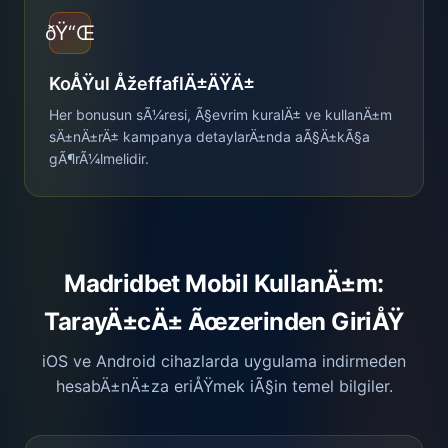
ðŸ“Œ
KoÅŸul ÅžeffaflÄ±ÄŸÄ±
Her bonusun sÃ¼resi, Ã§evrim kuralÄ± ve kullanÄ±m
sÄ±nÄ±rÄ± kampanya detaylarÄ±nda aÃ§Ä±kÃ§a
gÃ¶rÃ¼lmelidir.
Madridbet Mobil KullanÄ±m:
TarayÄ±cÄ± Ãœzerinden GiriÅŸ
iOS ve Android cihazlarda uygulama indirmeden
hesabÄ±nÄ±za eriÅŸmek iÃ§in temel bilgiler.