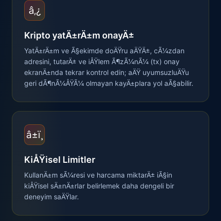
â‚¿
Kripto yatÄ±rÄ±m onayÄ±
YatÄ±rÄ±m ve Ã§ekimde doÄŸru aÄŸÄ±, cÃ¼zdan
adresini, tutarÄ± ve iÅŸlem Ã¶zÃ¼nÃ¼ (tx) onay
ekranÄ±nda tekrar kontrol edin; aÄŸ uyumsuzluÄŸu
geri dÃ¶nÃ¼ÅŸÃ¼ olmayan kayÄ±plara yol aÃ§abilir.
â±ï¸
KiÅŸisel Limitler
KullanÄ±m sÃ¼resi ve harcama miktarÄ± iÃ§in
kiÅŸisel sÄ±nÄ±rlar belirlemek daha dengeli bir
deneyim saÄŸlar.