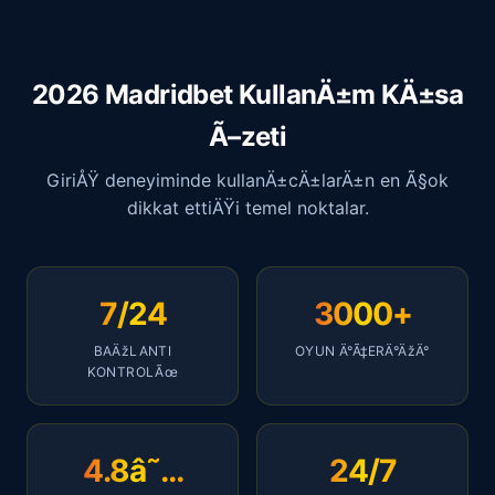
2026 Madridbet KullanÄ±m KÄ±sa
Ã–zeti
GiriÅŸ deneyiminde kullanÄ±cÄ±larÄ±n en Ã§ok
dikkat ettiÄŸi temel noktalar.
7/24
3000+
BAÄžLANTI
OYUN Ä°Ã‡ERÄ°ÄžÄ°
KONTROLÃœ
4.8â˜…
24/7