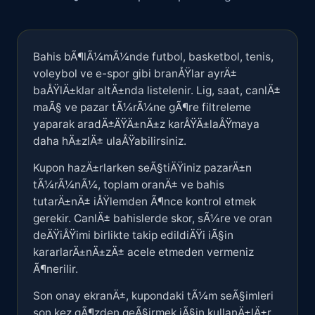
Bahis bÃ¶lÃ¼mÃ¼nde futbol, basketbol, tenis,
voleybol ve e-spor gibi branÅŸlar ayrÄ±
baÅŸlÄ±klar altÄ±nda listelenir. Lig, saat, canlÄ±
maÃ§ ve pazar tÃ¼rÃ¼ne gÃ¶re filtreleme
yaparak aradÄ±ÄŸÄ±nÄ±z karÅŸÄ±laÅŸmaya
daha hÄ±zlÄ± ulaÅŸabilirsiniz.
Kupon hazÄ±rlarken seÃ§tiÄŸiniz pazarÄ±n
tÃ¼rÃ¼nÃ¼, toplam oranÄ± ve bahis
tutarÄ±nÄ± iÅŸlemden Ã¶nce kontrol etmek
gerekir. CanlÄ± bahislerde skor, sÃ¼re ve oran
deÄŸiÅŸimi birlikte takip edildiÄŸi iÃ§in
kararlarÄ±nÄ±zÄ± acele etmeden vermeniz
Ã¶nerilir.
Son onay ekranÄ±, kupondaki tÃ¼m seÃ§imleri
son kez gÃ¶zden geÃ§irmek iÃ§in kullanÄ±lÄ±r.