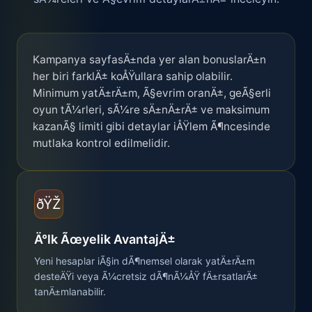
Kampanya sayfasÄ±nda yer alan bonuslarÄ±n
her biri farklÄ± koÅŸullara sahip olabilir.
Minimum yatÄ±rÄ±m, Ã§evrim oranÄ±, geÃ§erli
oyun tÃ¼rleri, sÃ¼re sÄ±nÄ±rÄ± ve maksimum
kazanÃ§ limiti gibi detaylar iÅŸlem Ã¶ncesinde
mutlaka kontrol edilmelidir.
ðŸŽ
Ä°lk Ãœyelik AvantajÄ±
Yeni hesaplar iÃ§in dÃ¶nemsel olarak yatÄ±rÄ±m
desteÄŸi veya Ã¼cretsiz dÃ¶nÃ¼ÅŸ fÄ±rsatlarÄ±
tanÄ±mlanabilir.