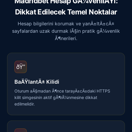
Madridbet Hesap GÃ¼venliÄŸi:
Dikkat Edilecek Temel Noktalar
Hesap bilgilerini korumak ve yanÄ±ltÄ±cÄ±
sayfalardan uzak durmak iÃ§in pratik gÃ¼venlik
Ã¶nerileri.
ðŸ”
BaÄŸlantÄ± Kilidi
Oturum aÃ§madan Ã¶nce tarayÄ±cÄ±daki HTTPS
kilit simgesinin aktif gÃ¶rÃ¼nmesine dikkat
edilmelidir.