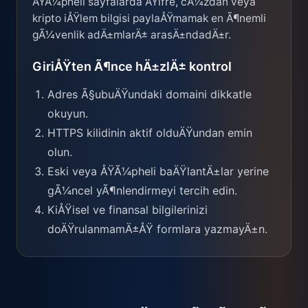
ÅŸÃ¼pheli sayfalarda ÅŸifre, cÃ¼zdan veya
kripto iÅŸlem bilgisi paylaÅŸmamak en Ã¶nemli
gÃ¼venlik adÄ±mlarÄ± arasÄ±ndadÄ±r.
GiriÅŸten Ã¶nce hÄ±zlÄ± kontrol
Adres Ã§ubuÄŸundaki domaini dikkatle
okuyun.
HTTPS kilidinin aktif olduÄŸundan emin
olun.
Eski veya ÅŸÃ¼pheli baÄŸlantÄ±lar yerine
gÃ¼ncel yÃ¶nlendirmeyi tercih edin.
KiÅŸisel ve finansal bilgilerinizi
doÄŸrulanmamÄ±ÅŸ formlara yazmayÄ±n.