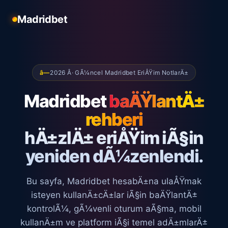
Madridbet
â—
2026 Â· GÃ¼ncel Madridbet EriÅŸim NotlarÄ±
Madridbet
baÄŸlantÄ±
rehberi
hÄ±zlÄ± eriÅŸim iÃ§in
yeniden dÃ¼zenlendi.
Bu sayfa, Madridbet hesabÄ±na ulaÅŸmak
isteyen kullanÄ±cÄ±lar iÃ§in baÄŸlantÄ±
kontrolÃ¼, gÃ¼venli oturum aÃ§ma, mobil
kullanÄ±m ve platform iÃ§i temel adÄ±mlarÄ±