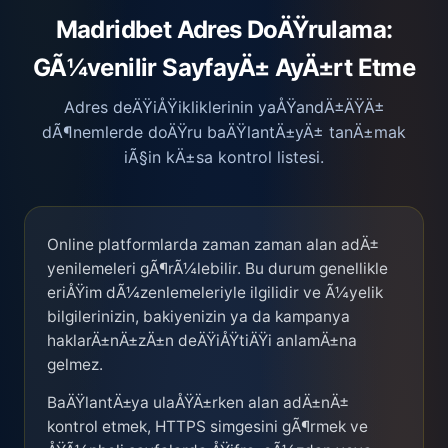
Madridbet Adres DoÄŸrulama:
GÃ¼venilir SayfayÄ± AyÄ±rt Etme
Adres deÄŸiÅŸikliklerinin yaÅŸandÄ±ÄŸÄ±
dÃ¶nemlerde doÄŸru baÄŸlantÄ±yÄ± tanÄ±mak
iÃ§in kÄ±sa kontrol listesi.
Online platformlarda zaman zaman alan adÄ±
yenilemeleri gÃ¶rÃ¼lebilir. Bu durum genellikle
eriÅŸim dÃ¼zenlemeleriyle ilgilidir ve Ã¼yelik
bilgilerinizin, bakiyenizin ya da kampanya
haklarÄ±nÄ±zÄ±n deÄŸiÅŸtiÄŸi anlamÄ±na
gelmez.
BaÄŸlantÄ±ya ulaÅŸÄ±rken alan adÄ±nÄ±
kontrol etmek, HTTPS simgesini gÃ¶rmek ve