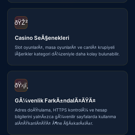
ðŸŽ²
Casino SeÃ§enekleri
Slot oyunlarÄ±, masa oyunlarÄ± ve canlÄ± krupiyeli
iÃ§erikler kategori dÃ¼zeniyle daha kolay bulunabilir.
ðŸ›¡ï¸
GÃ¼venlik FarkÄ±ndalÄ±ÄŸÄ±
Adres doÄŸrulama, HTTPS kontrolÃ¼ ve hesap
bilgilerini yalnÄ±zca gÃ¼venilir sayfalarda kullanma
alÄ±ÅŸkanlÄ±ÄŸÄ± Ã¶ne Ã§Ä±karÄ±lÄ±r.