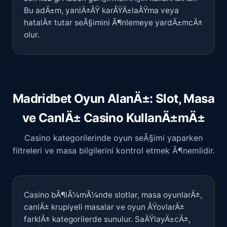
Bu adÄ±m, yanlÄ±ÅŸ karÅŸÄ±laÅŸma veya
hatalÄ± tutar seÃ§imini Ã¶nlemeye yardÄ±mcÄ±
olur.
Madridbet Oyun AlanÄ±: Slot, Masa
ve CanlÄ± Casino KullanÄ±mÄ±
Casino kategorilerinde oyun seÃ§imi yaparken
filtreleri ve masa bilgilerini kontrol etmek Ã¶nemlidir.
Casino bÃ¶lÃ¼mÃ¼nde slotlar, masa oyunlarÄ±,
canlÄ± krupiyeli masalar ve oyun ÅŸovlarÄ±
farklÄ± kategorilerde sunulur. SaÄŸlayÄ±cÄ±,