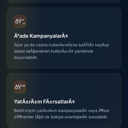
ðŸ”„
Ä°ade KampanyalarÄ±
Spor ya da casino kullanÄ±mÄ±na baÄŸlÄ± kayÄ±p
iadesi seÃ§enekleri kullanÄ±cÄ± panelinde
duyurulabilir.
ðŸ’°
YatÄ±rÄ±m FÄ±rsatlarÄ±
Belirli kripto yatÄ±rÄ±m kampanyalarÄ± veya Ã¶zel
dÃ¶nemler iÃ§in ek bakiye avantajlarÄ± sunulabilir.