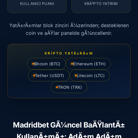
KULLANICI PUANI
KRÄ°PTO YATIRIM
YatÄ±rÄ±mlar blok zinciri Ã¼zerinden; desteklenen
coin ve aÄŸlar panelde gÃ¼ncellenir.
KRIPTO YATÄ±RÄ±M
Bitcoin (BTC)
Ethereum (ETH)
Tether (USDT)
Litecoin (LTC)
TRON (TRX)
Madridbet GÃ¼ncel BaÄŸlantÄ±
KullanÄ±mÄ±: AdÄ±m AdÄ±m