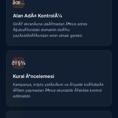
âœ…
Alan AdÄ± KontrolÃ¼
GiriÅŸ ekranÄ±na ulaÅŸmadan Ã¶nce adres
Ã§ubuÄŸundaki domainin doÄŸru
yazÄ±ldÄ±ÄŸÄ±ndan emin olmak gerekir.
ðŸ§¾
Kural Ä°ncelemesi
Kampanya, kripto yatÄ±rÄ±m ve Ã¼yelik koÅŸullarÄ±
iÅŸlem yapmadan Ã¶nce okunabilir ÅŸekilde kontrol
edilmelidir.