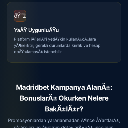
ðŸ”ž
YaÅŸ UygunluÄŸu
Platform iÃ§eriÄŸi yetiÅŸkin kullanÄ±cÄ±lara
yÃ¶neliktir; gerekli durumlarda kimlik ve hesap
doÄŸrulamasÄ± istenebilir.
Madridbet Kampanya AlanÄ±:
BonuslarÄ± Okurken Nelere
BakÄ±lÄ±r?
Promosyonlardan yararlanmadan Ã¶nce ÅŸartlarÄ±,
sÃ¼releri ve Ã§evrim detaylarÄ±nÄ± inceleyin.