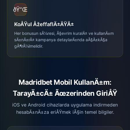
ðŸ“Œ
KoÅŸul ÅžeffaflÄ±ÄŸÄ±
Her bonusun sÃ¼resi, Ã§evrim kuralÄ± ve kullanÄ±m
sÄ±nÄ±rÄ± kampanya detaylarÄ±nda aÃ§Ä±kÃ§a
gÃ¶rÃ¼lmelidir.
Madridbet Mobil KullanÄ±m:
TarayÄ±cÄ± Ãœzerinden GiriÅŸ
iOS ve Android cihazlarda uygulama indirmeden
hesabÄ±nÄ±za eriÅŸmek iÃ§in temel bilgiler.