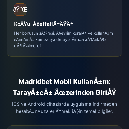
ðŸ“Œ
KoÅŸul ÅžeffaflÄ±ÄŸÄ±
Her bonusun sÃ¼resi, Ã§evrim kuralÄ± ve kullanÄ±m
sÄ±nÄ±rÄ± kampanya detaylarÄ±nda aÃ§Ä±kÃ§a
gÃ¶rÃ¼lmelidir.
Madridbet Mobil KullanÄ±m:
TarayÄ±cÄ± Ãœzerinden GiriÅŸ
iOS ve Android cihazlarda uygulama indirmeden
hesabÄ±nÄ±za eriÅŸmek iÃ§in temel bilgiler.