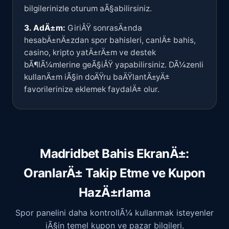
bilgilerinizle oturum aÃ§abilirsiniz.
3. AdÄ±m:
GiriÅŸ sonrasÄ±nda
hesabÄ±nÄ±zdan spor bahisleri, canlÄ± bahis,
casino, kripto yatÄ±rÄ±m ve destek
bÃ¶lÃ¼mlerine geÃ§iÅŸ yapabilirsiniz. DÃ¼zenli
kullanÄ±m iÃ§in doÄŸru baÄŸlantÄ±yÄ±
favorilerinize eklemek faydalÄ± olur.
Madridbet Bahis EkranÄ±:
OranlarÄ± Takip Etme ve Kupon
HazÄ±rlama
Spor panelini daha kontrollÃ¼ kullanmak isteyenler
iÃ§in temel kupon ve pazar bilgileri.