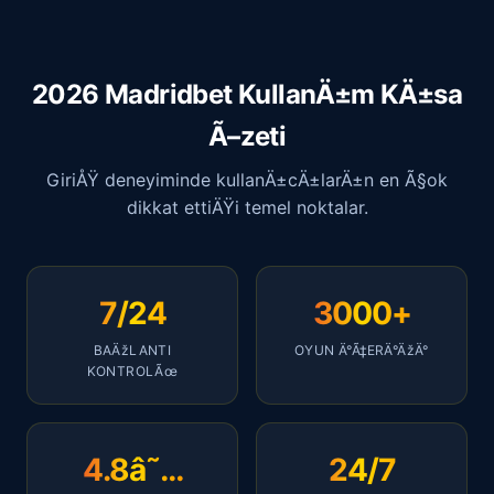
2026 Madridbet KullanÄ±m KÄ±sa
Ã–zeti
GiriÅŸ deneyiminde kullanÄ±cÄ±larÄ±n en Ã§ok
dikkat ettiÄŸi temel noktalar.
7/24
3000+
BAÄžLANTI
OYUN Ä°Ã‡ERÄ°ÄžÄ°
KONTROLÃœ
4.8â˜…
24/7