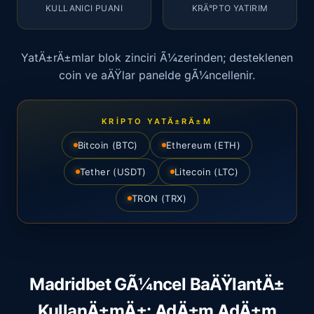
KULLANICI PUANI
KRÄ°PTO YATIRIM
YatÄ±rÄ±mlar blok zinciri Ã¼zerinden; desteklenen
coin ve aÄŸlar panelde gÃ¼ncellenir.
KRIPTO YATÄ±RÄ±M
Bitcoin (BTC)
Ethereum (ETH)
Tether (USDT)
Litecoin (LTC)
TRON (TRX)
Madridbet GÃ¼ncel BaÄŸlantÄ±
KullanÄ±mÄ±: AdÄ±m AdÄ±m