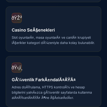
ðŸŽ²
Casino SeÃ§enekleri
Slot oyunlarÄ±, masa oyunlarÄ± ve canlÄ± krupiyeli
iÃ§erikler kategori dÃ¼zeniyle daha kolay bulunabilir.
ðŸ›¡ï¸
GÃ¼venlik FarkÄ±ndalÄ±ÄŸÄ±
Adres doÄŸrulama, HTTPS kontrolÃ¼ ve hesap
bilgilerini yalnÄ±zca gÃ¼venilir sayfalarda kullanma
alÄ±ÅŸkanlÄ±ÄŸÄ± Ã¶ne Ã§Ä±karÄ±lÄ±r.