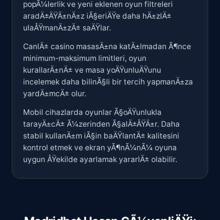
popÃ¼lerlik ve yeni eklenen oyun filtreleri
aradÄ±ÄŸÄ±nÄ±z iÃ§eriÄŸe daha hÄ±zlÄ±
ulaÅŸmanÄ±zÄ± saÄŸlar.
CanlÄ± casino masasÄ±na katÄ±lmadan Ã¶nce
minimum-maksimum limitleri, oyun
kurallarÄ±nÄ± ve masa yoÄŸunluÄŸunu
incelemek daha bilinÃ§li bir tercih yapmanÄ±za
yardÄ±mcÄ± olur.
Mobil cihazlarda oyunlar Ã§oÄŸunlukla
tarayÄ±cÄ± Ã¼zerinden Ã§alÄ±ÅŸÄ±r. Daha
stabil kullanÄ±m iÃ§in baÄŸlantÄ± kalitesini
kontrol etmek ve ekran yÃ¶nÃ¼nÃ¼ oyuna
uygun ÅŸekilde ayarlamak yararlÄ± olabilir.