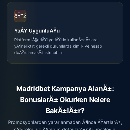
ðŸ”ž
YaÅŸ UygunluÄŸu
Platform iÃ§eriÄŸi yetiÅŸkin kullanÄ±cÄ±lara
yÃ¶neliktir; gerekli durumlarda kimlik ve hesap
doÄŸrulamasÄ± istenebilir.
Madridbet Kampanya AlanÄ±:
BonuslarÄ± Okurken Nelere
BakÄ±lÄ±r?
Promosyonlardan yararlanmadan Ã¶nce ÅŸartlarÄ±,
sÃ¼releri ve Ã§evrim detaylarÄ±nÄ± inceleyin.