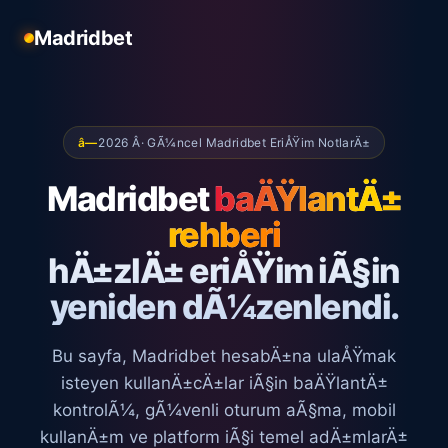
Madridbet
â—
2026 Â· GÃ¼ncel Madridbet EriÅŸim NotlarÄ±
Madridbet
baÄŸlantÄ±
rehberi
hÄ±zlÄ± eriÅŸim iÃ§in
yeniden dÃ¼zenlendi.
Bu sayfa, Madridbet hesabÄ±na ulaÅŸmak
isteyen kullanÄ±cÄ±lar iÃ§in baÄŸlantÄ±
kontrolÃ¼, gÃ¼venli oturum aÃ§ma, mobil
kullanÄ±m ve platform iÃ§i temel adÄ±mlarÄ±