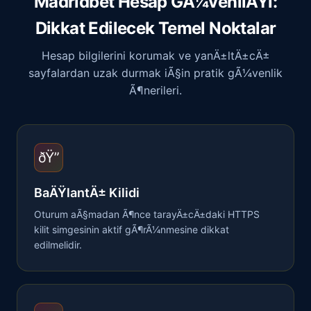
Madridbet Hesap GÃ¼venliÄŸi:
Dikkat Edilecek Temel Noktalar
Hesap bilgilerini korumak ve yanÄ±ltÄ±cÄ±
sayfalardan uzak durmak iÃ§in pratik gÃ¼venlik
Ã¶nerileri.
ðŸ”
BaÄŸlantÄ± Kilidi
Oturum aÃ§madan Ã¶nce tarayÄ±cÄ±daki HTTPS
kilit simgesinin aktif gÃ¶rÃ¼nmesine dikkat
edilmelidir.