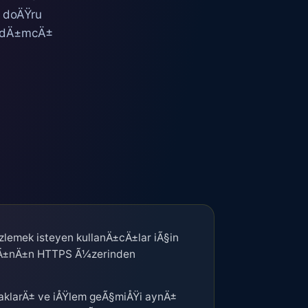
, doÄŸru
ardÄ±mcÄ±
izlemek isteyen kullanÄ±cÄ±lar iÃ§in
tÄ±nÄ±n HTTPS Ã¼zerinden
aklarÄ± ve iÅŸlem geÃ§miÅŸi aynÄ±