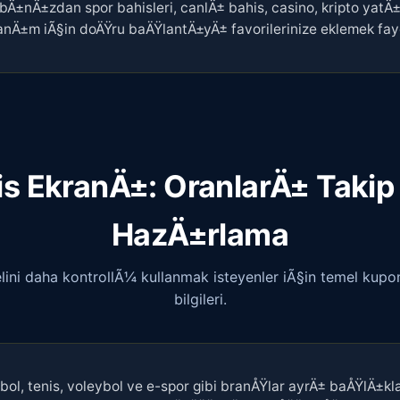
Ä±nÄ±zdan spor bahisleri, canlÄ± bahis, casino, kripto yat
lanÄ±m iÃ§in doÄŸru baÄŸlantÄ±yÄ± favorilerinize eklemek fay
is EkranÄ±: OranlarÄ± Takip
HazÄ±rlama
lini daha kontrollÃ¼ kullanmak isteyenler iÃ§in temel kupo
bilgileri.
, tenis, voleybol ve e-spor gibi branÅŸlar ayrÄ± baÅŸlÄ±klar a