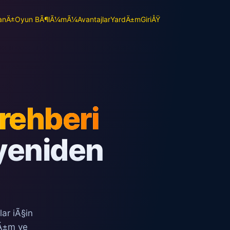
lanÄ±
Oyun BÃ¶lÃ¼mÃ¼
Avantajlar
YardÄ±m
GiriÅŸ
rehberi
yeniden
ar iÃ§in
nÄ±m ve