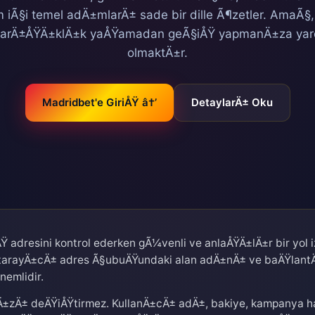
m iÃ§i temel adÄ±mlarÄ± sade bir dille Ã¶zetler. AmaÃ§
karÄ±ÅŸÄ±klÄ±k yaÅŸamadan geÃ§iÅŸ yapmanÄ±za y
olmaktÄ±r.
Madridbet'e GiriÅŸ â†’
DetaylarÄ± Oku
iÅŸ adresini kontrol ederken gÃ¼venli ve anlaÅŸÄ±lÄ±r bir yol 
 tarayÄ±cÄ± adres Ã§ubuÄŸundaki alan adÄ±nÄ± ve baÄŸlan
emlidir.
nÄ±zÄ± deÄŸiÅŸtirmez. KullanÄ±cÄ± adÄ±, bakiye, kampanya h