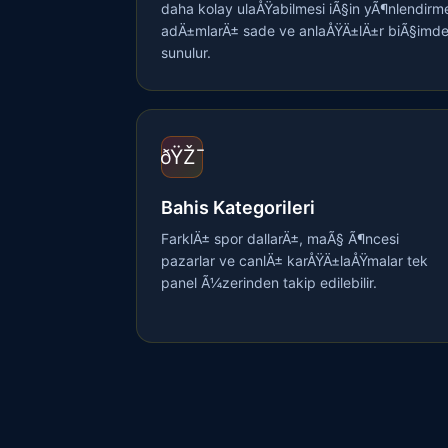
daha kolay ulaÅŸabilmesi iÃ§in yÃ¶nlendirm
adÄ±mlarÄ± sade ve anlaÅŸÄ±lÄ±r biÃ§imd
sunulur.
ðŸŽ¯
Bahis Kategorileri
FarklÄ± spor dallarÄ±, maÃ§ Ã¶ncesi
pazarlar ve canlÄ± karÅŸÄ±laÅŸmalar tek
panel Ã¼zerinden takip edilebilir.