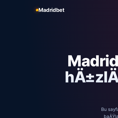
Madridbet
Madri
hÄ±zlÄ
Bu sayf
baÄŸla