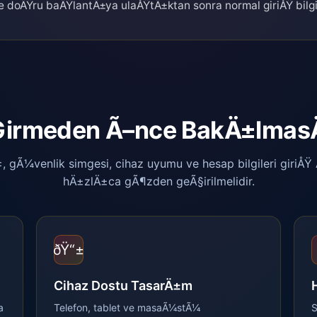
 doÄŸru baÄŸlantÄ±ya ulaÅŸtÄ±ktan sonra normal giriÅŸ bilgile
Girmeden Ã–nce BakÄ±lmas
, gÃ¼venlik simgesi, cihaz uyumu ve hesap bilgileri giriÅŸ
hÄ±zlÄ±ca gÃ¶zden geÃ§irilmelidir.
ðŸ“±
Cihaz Dostu TasarÄ±m
a
Telefon, tablet ve masaÃ¼stÃ¼
S