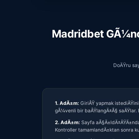
Madridbet GÃ¼n
DoÄŸru sa
1. AdÄ±m:
GiriÅŸ yapmak istediÄŸi
gÃ¼venli bir baÅŸlangÄ±Ã§ saÄŸlar.
2. AdÄ±m:
Sayfa aÃ§Ä±ldÄ±ÄŸÄ±nda k
Kontroller tamamlandÄ±ktan sonra kul