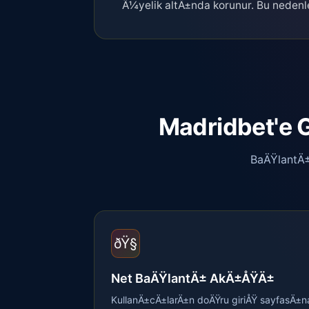
Ã¼yelik altÄ±nda korunur. Bu nedenle
Madridbet'e 
BaÄŸlantÄ±
ðŸ§­
Net BaÄŸlantÄ± AkÄ±ÅŸÄ±
KullanÄ±cÄ±larÄ±n doÄŸru giriÅŸ sayfasÄ±n