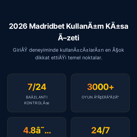
2026 Madridbet KullanÄ±m KÄ±sa
Ã–zeti
GiriÅŸ deneyiminde kullanÄ±cÄ±larÄ±n en Ã§ok
dikkat ettiÄŸi temel noktalar.
7/24
3000+
BAÄžLANTI
OYUN Ä°Ã‡ERÄ°ÄžÄ°
KONTROLÃœ
4.8â˜…
24/7