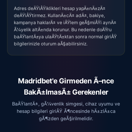
Adres deÄŸiÅŸiklikleri hesap yapÄ±nÄ±zÄ±
deÄŸiÅŸtirmez. KullanÄ±cÄ± adÄ±, bakiye,
kampanya haklarÄ± ve iÅŸlem geÃ§miÅŸi aynÄ±
Ã¼yelik altÄ±nda korunur. Bu nedenle doÄŸru
baÄŸlantÄ±ya ulaÅŸtÄ±ktan sonra normal giriÅŸ
bilgilerinizle oturum aÃ§abilirsiniz.
Madridbet'e Girmeden Ã–nce
BakÄ±lmasÄ± Gerekenler
BaÄŸlantÄ±, gÃ¼venlik simgesi, cihaz uyumu ve
hesap bilgileri giriÅŸ Ã¶ncesinde hÄ±zlÄ±ca
gÃ¶zden geÃ§irilmelidir.