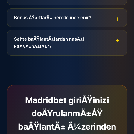
Bonus ÅŸartlarÄ± nerede incelenir?
Sahte baÄŸlantÄ±lardan nasÄ±l
kaÃ§Ä±nÄ±lÄ±r?
Madridbet giriÅŸinizi
doÄŸrulanmÄ±ÅŸ
baÄŸlantÄ± Ã¼zerinden