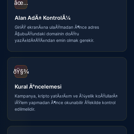
âœ…
Alan AdÄ± KontrolÃ¼
GiriÅŸ ekranÄ±na ulaÅŸmadan Ã¶nce adres
Ã§ubuÄŸundaki domainin doÄŸru
yazÄ±ldÄ±ÄŸÄ±ndan emin olmak gerekir.
ðŸ§¾
Kural Ä°ncelemesi
Kampanya, kripto yatÄ±rÄ±m ve Ã¼yelik koÅŸullarÄ±
iÅŸlem yapmadan Ã¶nce okunabilir ÅŸekilde kontrol
edilmelidir.