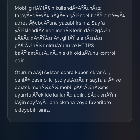
Mobil giriÅŸ iÃ§in kullandÄ±ÄŸÄ±nÄ±z
tarayÄ±cÄ±yÄ± aÃ§Ä±p gÃ¼ncel baÄŸlantÄ±yÄ±
adres Ã§ubuÄŸuna yazabilirsiniz. Sayfa
yÃ¼klendiÄŸinde menÃ¼lerin dÃ¼zgÃ¼n
aÃ§Ä±ldÄ±ÄŸÄ±nÄ±, giriÅŸ alanÄ±nÄ±n
gÃ¶rÃ¼nÃ¼r olduÄŸunu ve HTTPS
baÄŸlantÄ±sÄ±nÄ±n aktif olduÄŸunu kontrol
edin.
Oturum aÃ§tÄ±ktan sonra kupon ekranÄ±,
canlÄ± casino, kripto yatÄ±rÄ±m sayfalarÄ± ve
destek menÃ¼sÃ¼ mobil gÃ¶rÃ¼nÃ¼me
uyumlu ÅŸekilde kullanÄ±labilir. SÄ±k eriÅŸim
iÃ§in sayfayÄ± ana ekrana veya favorilere
ekleyebilirsiniz.