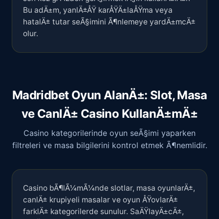
Bu adÄ±m, yanlÄ±ÅŸ karÅŸÄ±laÅŸma veya
hatalÄ± tutar seÃ§imini Ã¶nlemeye yardÄ±mcÄ±
olur.
Madridbet Oyun AlanÄ±: Slot, Masa
ve CanlÄ± Casino KullanÄ±mÄ±
Casino kategorilerinde oyun seÃ§imi yaparken
filtreleri ve masa bilgilerini kontrol etmek Ã¶nemlidir.
Casino bÃ¶lÃ¼mÃ¼nde slotlar, masa oyunlarÄ±,
canlÄ± krupiyeli masalar ve oyun ÅŸovlarÄ±
farklÄ± kategorilerde sunulur. SaÄŸlayÄ±cÄ±,