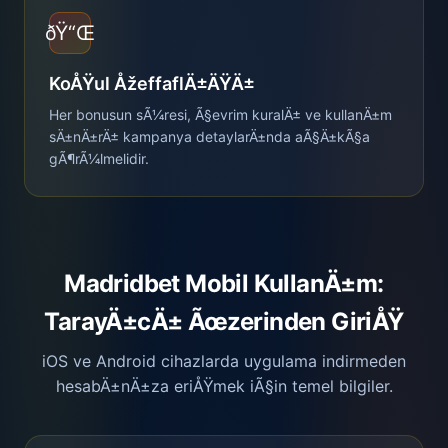
ðŸ“Œ
KoÅŸul ÅžeffaflÄ±ÄŸÄ±
Her bonusun sÃ¼resi, Ã§evrim kuralÄ± ve kullanÄ±m
sÄ±nÄ±rÄ± kampanya detaylarÄ±nda aÃ§Ä±kÃ§a
gÃ¶rÃ¼lmelidir.
Madridbet Mobil KullanÄ±m:
TarayÄ±cÄ± Ãœzerinden GiriÅŸ
iOS ve Android cihazlarda uygulama indirmeden
hesabÄ±nÄ±za eriÅŸmek iÃ§in temel bilgiler.