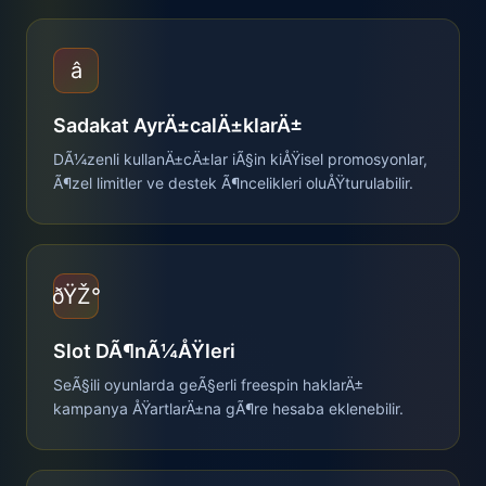
â­
Sadakat AyrÄ±calÄ±klarÄ±
DÃ¼zenli kullanÄ±cÄ±lar iÃ§in kiÅŸisel promosyonlar,
Ã¶zel limitler ve destek Ã¶ncelikleri oluÅŸturulabilir.
ðŸŽ°
Slot DÃ¶nÃ¼ÅŸleri
SeÃ§ili oyunlarda geÃ§erli freespin haklarÄ±
kampanya ÅŸartlarÄ±na gÃ¶re hesaba eklenebilir.