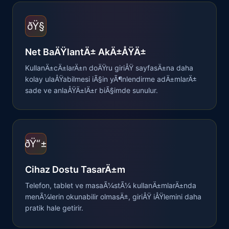
ðŸ§­
Net BaÄŸlantÄ± AkÄ±ÅŸÄ±
KullanÄ±cÄ±larÄ±n doÄŸru giriÅŸ sayfasÄ±na daha
kolay ulaÅŸabilmesi iÃ§in yÃ¶nlendirme adÄ±mlarÄ±
sade ve anlaÅŸÄ±lÄ±r biÃ§imde sunulur.
ðŸ“±
Cihaz Dostu TasarÄ±m
Telefon, tablet ve masaÃ¼stÃ¼ kullanÄ±mlarÄ±nda
menÃ¼lerin okunabilir olmasÄ±, giriÅŸ iÅŸlemini daha
pratik hale getirir.