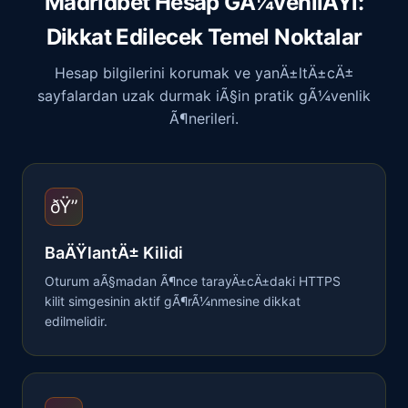
Madridbet Hesap GÃ¼venliÄŸi:
Dikkat Edilecek Temel Noktalar
Hesap bilgilerini korumak ve yanÄ±ltÄ±cÄ±
sayfalardan uzak durmak iÃ§in pratik gÃ¼venlik
Ã¶nerileri.
ðŸ”
BaÄŸlantÄ± Kilidi
Oturum aÃ§madan Ã¶nce tarayÄ±cÄ±daki HTTPS
kilit simgesinin aktif gÃ¶rÃ¼nmesine dikkat
edilmelidir.