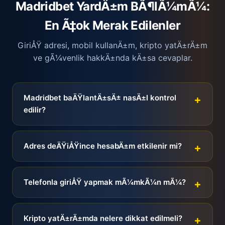
Madridbet YardÄ±m BÃ¶lÃ¼mÃ¼:
En Ã‡ok Merak Edilenler
GiriÅŸ adresi, mobil kullanÄ±m, kripto yatÄ±rÄ±m
ve gÃ¼venlik hakkÄ±nda kÄ±sa cevaplar.
Madridbet baÄŸlantÄ±sÄ± nasÄ±l kontrol
edilir?
Adres deÄŸiÅŸince hesabÄ±m etkilenir mi?
Telefonla giriÅŸ yapmak mÃ¼mkÃ¼n mÃ¼?
Kripto yatÄ±rÄ±mda nelere dikkat edilmeli?