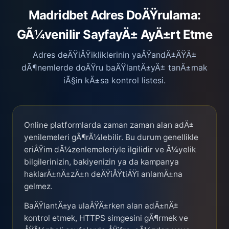
Madridbet Adres DoÄŸrulama:
GÃ¼venilir SayfayÄ± AyÄ±rt Etme
Adres deÄŸiÅŸikliklerinin yaÅŸandÄ±ÄŸÄ±
dÃ¶nemlerde doÄŸru baÄŸlantÄ±yÄ± tanÄ±mak
iÃ§in kÄ±sa kontrol listesi.
Online platformlarda zaman zaman alan adÄ±
yenilemeleri gÃ¶rÃ¼lebilir. Bu durum genellikle
eriÅŸim dÃ¼zenlemeleriyle ilgilidir ve Ã¼yelik
bilgilerinizin, bakiyenizin ya da kampanya
haklarÄ±nÄ±zÄ±n deÄŸiÅŸtiÄŸi anlamÄ±na
gelmez.
BaÄŸlantÄ±ya ulaÅŸÄ±rken alan adÄ±nÄ±
kontrol etmek, HTTPS simgesini gÃ¶rmek ve