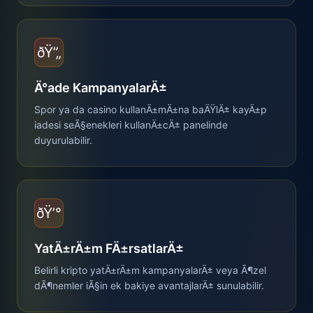
ðŸ”„
Ä°ade KampanyalarÄ±
Spor ya da casino kullanÄ±mÄ±na baÄŸlÄ± kayÄ±p
iadesi seÃ§enekleri kullanÄ±cÄ± panelinde
duyurulabilir.
ðŸ’°
YatÄ±rÄ±m FÄ±rsatlarÄ±
Belirli kripto yatÄ±rÄ±m kampanyalarÄ± veya Ã¶zel
dÃ¶nemler iÃ§in ek bakiye avantajlarÄ± sunulabilir.