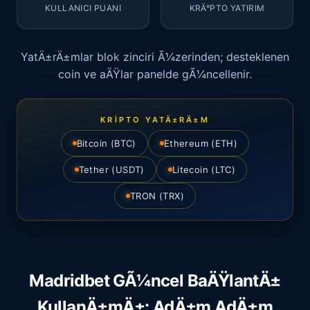
KULLANICI PUANI
KRÄ°PTO YATIRIM
YatÄ±rÄ±mlar blok zinciri Ã¼zerinden; desteklenen
coin ve aÄŸlar panelde gÃ¼ncellenir.
KRIPTO YATÄ±RÄ±M
Bitcoin (BTC)
Ethereum (ETH)
Tether (USDT)
Litecoin (LTC)
TRON (TRX)
Madridbet GÃ¼ncel BaÄŸlantÄ±
KullanÄ±mÄ±: AdÄ±m AdÄ±m