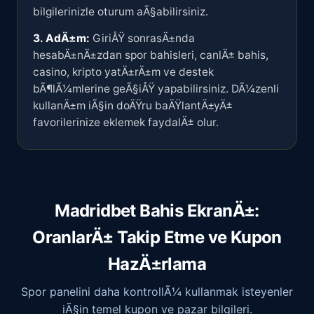
bilgilerinizle oturum aÃ§abilirsiniz.
3. AdÄ±m:
GiriÅŸ sonrasÄ±nda
hesabÄ±nÄ±zdan spor bahisleri, canlÄ± bahis,
casino, kripto yatÄ±rÄ±m ve destek
bÃ¶lÃ¼mlerine geÃ§iÅŸ yapabilirsiniz. DÃ¼zenli
kullanÄ±m iÃ§in doÄŸru baÄŸlantÄ±yÄ±
favorilerinize eklemek faydalÄ± olur.
Madridbet Bahis EkranÄ±:
OranlarÄ± Takip Etme ve Kupon
HazÄ±rlama
Spor panelini daha kontrollÃ¼ kullanmak isteyenler
iÃ§in temel kupon ve pazar bilgileri.