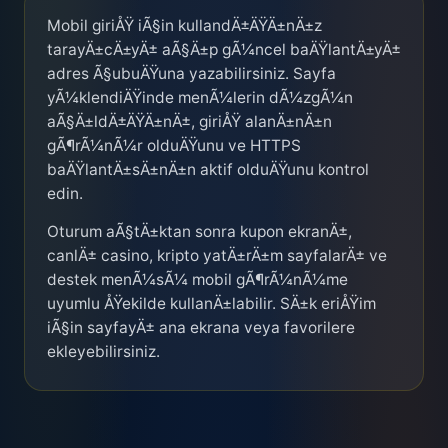
Mobil giriÅŸ iÃ§in kullandÄ±ÄŸÄ±nÄ±z
tarayÄ±cÄ±yÄ± aÃ§Ä±p gÃ¼ncel baÄŸlantÄ±yÄ±
adres Ã§ubuÄŸuna yazabilirsiniz. Sayfa
yÃ¼klendiÄŸinde menÃ¼lerin dÃ¼zgÃ¼n
aÃ§Ä±ldÄ±ÄŸÄ±nÄ±, giriÅŸ alanÄ±nÄ±n
gÃ¶rÃ¼nÃ¼r olduÄŸunu ve HTTPS
baÄŸlantÄ±sÄ±nÄ±n aktif olduÄŸunu kontrol
edin.
Oturum aÃ§tÄ±ktan sonra kupon ekranÄ±,
canlÄ± casino, kripto yatÄ±rÄ±m sayfalarÄ± ve
destek menÃ¼sÃ¼ mobil gÃ¶rÃ¼nÃ¼me
uyumlu ÅŸekilde kullanÄ±labilir. SÄ±k eriÅŸim
iÃ§in sayfayÄ± ana ekrana veya favorilere
ekleyebilirsiniz.