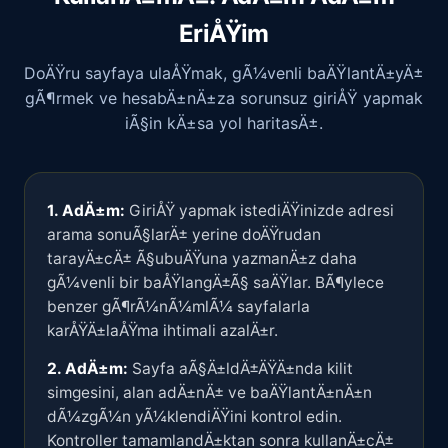
EriÅŸim
DoÄŸru sayfaya ulaÅŸmak, gÃ¼venli baÄŸlantÄ±yÄ±
gÃ¶rmek ve hesabÄ±nÄ±za sorunsuz giriÅŸ yapmak
iÃ§in kÄ±sa yol haritasÄ±.
1. AdÄ±m:
GiriÅŸ yapmak istediÄŸinizde adresi
arama sonuÃ§larÄ± yerine doÄŸrudan
tarayÄ±cÄ± Ã§ubuÄŸuna yazmanÄ±z daha
gÃ¼venli bir baÅŸlangÄ±Ã§ saÄŸlar. BÃ¶ylece
benzer gÃ¶rÃ¼nÃ¼mlÃ¼ sayfalarla
karÅŸÄ±laÅŸma ihtimali azalÄ±r.
2. AdÄ±m:
Sayfa aÃ§Ä±ldÄ±ÄŸÄ±nda kilit
simgesini, alan adÄ±nÄ± ve baÄŸlantÄ±nÄ±n
dÃ¼zgÃ¼n yÃ¼klendiÄŸini kontrol edin.
Kontroller tamamlandÄ±ktan sonra kullanÄ±cÄ±