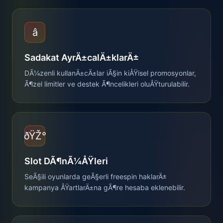
â­
Sadakat AyrÄ±calÄ±klarÄ±
DÃ¼zenli kullanÄ±cÄ±lar iÃ§in kiÅŸisel promosyonlar,
Ã¶zel limitler ve destek Ã¶ncelikleri oluÅŸturulabilir.
ðŸŽ°
Slot DÃ¶nÃ¼ÅŸleri
SeÃ§ili oyunlarda geÃ§erli freespin haklarÄ±
kampanya ÅŸartlarÄ±na gÃ¶re hesaba eklenebilir.