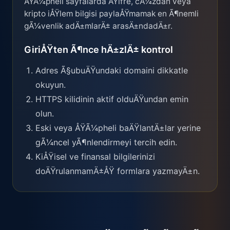
ÅŸÃ¼pheli sayfalarda ÅŸifre, cÃ¼zdan veya
kripto iÅŸlem bilgisi paylaÅŸmamak en Ã¶nemli
gÃ¼venlik adÄ±mlarÄ± arasÄ±ndadÄ±r.
GiriÅŸten Ã¶nce hÄ±zlÄ± kontrol
Adres Ã§ubuÄŸundaki domaini dikkatle
okuyun.
HTTPS kilidinin aktif olduÄŸundan emin
olun.
Eski veya ÅŸÃ¼pheli baÄŸlantÄ±lar yerine
gÃ¼ncel yÃ¶nlendirmeyi tercih edin.
KiÅŸisel ve finansal bilgilerinizi
doÄŸrulanmamÄ±ÅŸ formlara yazmayÄ±n.