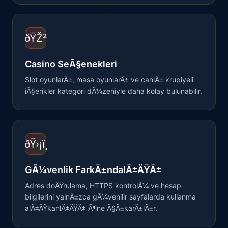
ðŸŽ²
Casino SeÃ§enekleri
Slot oyunlarÄ±, masa oyunlarÄ± ve canlÄ± krupiyeli
iÃ§erikler kategori dÃ¼zeniyle daha kolay bulunabilir.
ðŸ›¡ï¸
GÃ¼venlik FarkÄ±ndalÄ±ÄŸÄ±
Adres doÄŸrulama, HTTPS kontrolÃ¼ ve hesap
bilgilerini yalnÄ±zca gÃ¼venilir sayfalarda kullanma
alÄ±ÅŸkanlÄ±ÄŸÄ± Ã¶ne Ã§Ä±karÄ±lÄ±r.