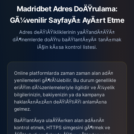
Madridbet Adres DoÄŸrulama:
GÃ¼venilir SayfayÄ± AyÄ±rt Etme
Adres deÄŸiÅŸikliklerinin yaÅŸandÄ±ÄŸÄ±
dÃ¶nemlerde doÄŸru baÄŸlantÄ±yÄ± tanÄ±mak
iÃ§in kÄ±sa kontrol listesi.
Online platformlarda zaman zaman alan adÄ±
yenilemeleri gÃ¶rÃ¼lebilir. Bu durum genellikle
eriÅŸim dÃ¼zenlemeleriyle ilgilidir ve Ã¼yelik
bilgilerinizin, bakiyenizin ya da kampanya
haklarÄ±nÄ±zÄ±n deÄŸiÅŸtiÄŸi anlamÄ±na
gelmez.
BaÄŸlantÄ±ya ulaÅŸÄ±rken alan adÄ±nÄ±
kontrol etmek, HTTPS simgesini gÃ¶rmek ve