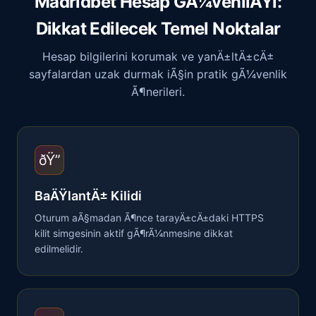
Madridbet Hesap GÃ¼venliÄŸi:
Dikkat Edilecek Temel Noktalar
Hesap bilgilerini korumak ve yanÄ±ltÄ±cÄ±
sayfalardan uzak durmak iÃ§in pratik gÃ¼venlik
Ã¶nerileri.
ðŸ”
BaÄŸlantÄ± Kilidi
Oturum aÃ§madan Ã¶nce tarayÄ±cÄ±daki HTTPS
kilit simgesinin aktif gÃ¶rÃ¼nmesine dikkat
edilmelidir.