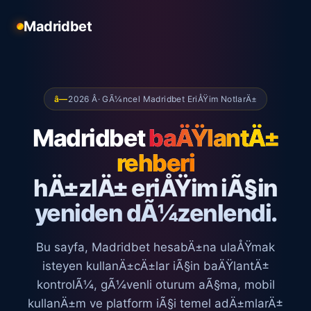
Madridbet
â—
2026 Â· GÃ¼ncel Madridbet EriÅŸim NotlarÄ±
Madridbet
baÄŸlantÄ±
rehberi
hÄ±zlÄ± eriÅŸim iÃ§in
yeniden dÃ¼zenlendi.
Bu sayfa, Madridbet hesabÄ±na ulaÅŸmak
isteyen kullanÄ±cÄ±lar iÃ§in baÄŸlantÄ±
kontrolÃ¼, gÃ¼venli oturum aÃ§ma, mobil
kullanÄ±m ve platform iÃ§i temel adÄ±mlarÄ±