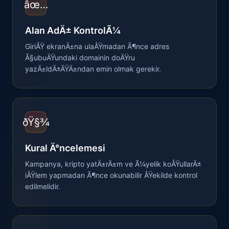
âœ…
Alan AdÄ± KontrolÃ¼
GiriÅŸ ekranÄ±na ulaÅŸmadan Ã¶nce adres
Ã§ubuÄŸundaki domainin doÄŸru
yazÄ±ldÄ±ÄŸÄ±ndan emin olmak gerekir.
ðŸ§¾
Kural Ä°ncelemesi
Kampanya, kripto yatÄ±rÄ±m ve Ã¼yelik koÅŸullarÄ±
iÅŸlem yapmadan Ã¶nce okunabilir ÅŸekilde kontrol
edilmelidir.