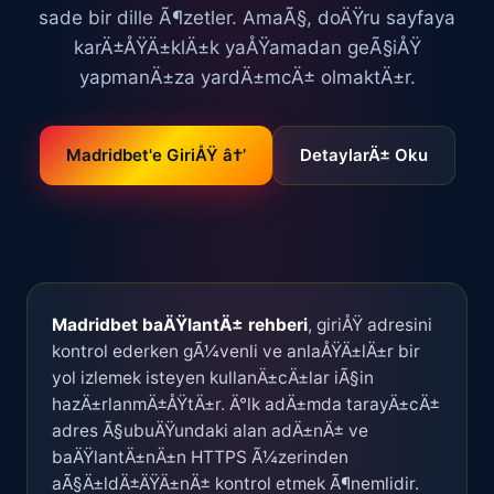
sade bir dille Ã¶zetler. AmaÃ§, doÄŸru sayfaya
karÄ±ÅŸÄ±klÄ±k yaÅŸamadan geÃ§iÅŸ
yapmanÄ±za yardÄ±mcÄ± olmaktÄ±r.
Madridbet'e GiriÅŸ â†’
DetaylarÄ± Oku
Madridbet baÄŸlantÄ± rehberi
, giriÅŸ adresini
kontrol ederken gÃ¼venli ve anlaÅŸÄ±lÄ±r bir
yol izlemek isteyen kullanÄ±cÄ±lar iÃ§in
hazÄ±rlanmÄ±ÅŸtÄ±r. Ä°lk adÄ±mda tarayÄ±cÄ±
adres Ã§ubuÄŸundaki alan adÄ±nÄ± ve
baÄŸlantÄ±nÄ±n HTTPS Ã¼zerinden
aÃ§Ä±ldÄ±ÄŸÄ±nÄ± kontrol etmek Ã¶nemlidir.