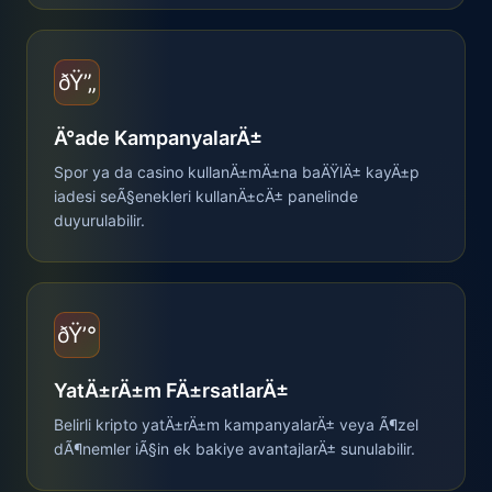
ðŸ”„
Ä°ade KampanyalarÄ±
Spor ya da casino kullanÄ±mÄ±na baÄŸlÄ± kayÄ±p
iadesi seÃ§enekleri kullanÄ±cÄ± panelinde
duyurulabilir.
ðŸ’°
YatÄ±rÄ±m FÄ±rsatlarÄ±
Belirli kripto yatÄ±rÄ±m kampanyalarÄ± veya Ã¶zel
dÃ¶nemler iÃ§in ek bakiye avantajlarÄ± sunulabilir.