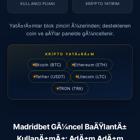
KULLANICI PUANI
KRÄ°PTO YATIRIM
YatÄ±rÄ±mlar blok zinciri Ã¼zerinden; desteklenen
coin ve aÄŸlar panelde gÃ¼ncellenir.
KRIPTO YATÄ±RÄ±M
Bitcoin (BTC)
Ethereum (ETH)
Tether (USDT)
Litecoin (LTC)
TRON (TRX)
Madridbet GÃ¼ncel BaÄŸlantÄ±
KullanÄ±mÄ±: AdÄ±m AdÄ±m